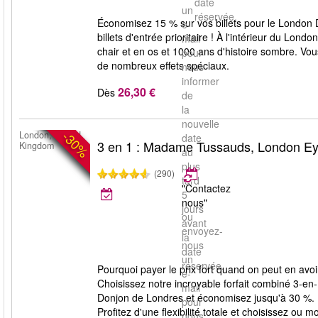
date
un
réservée.
Économisez 15 % sur vos billets pour le London D
e-
billets d'entrée prioritaire ! À l'intérieur du Lo
mail
chair et en os et 1000 ans d'histoire sombre. Vo
pour
de nombreux effets spéciaux.
nous
informer
26,30 €
Dès
de
la
nouvelle
-30%
London, United
date
3 en 1 : Madame Tussauds, London E
Kingdom
au
plus
(290)
tard
"Contactez
5
nous"
jours
ou
avant
envoyez-
la
nous
date
un
réservée.
Pourquoi payer le prix fort quand on peut en av
e-
Choisissez notre incroyable forfait combiné 3-
mail
Donjon de Londres et économisez jusqu'à 30 %. L'
pour
Profitez d'une flexibilité totale et choisissez ou
nous