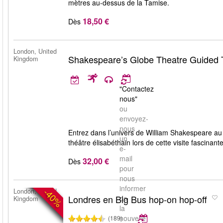
mètres au-dessus de la Tamise.
18,50 €
Dès
London, United
Shakespeare’s Globe Theatre Guided 
Kingdom
"Contactez
nous"
ou
envoyez-
nous
Entrez dans l’univers de William Shakespeare a
un
théâtre élisabéthain lors de cette visite fascinant
e-
mail
32,00 €
Dès
pour
nous
informer
-40%
London, United
Londres en Big Bus hop-on hop-off
de
Kingdom
la
nouvelle
(189)