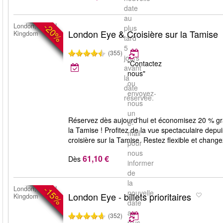
date
au
-20%
London, United
plus
London Eye & Croisière sur la Tamise
Kingdom
tard
5
(355)
jours
"Contactez
avant
nous"
la
ou
date
envoyez-
réservée.
nous
un
Réservez dès aujourd'hui et économisez 20 % grâ
e-
la Tamise ! Profitez de la vue spectaculaire de
mail
croisière sur la Tamise. Restez flexible et change
pour
nous
61,10 €
Dès
informer
de
la
-15%
London, United
nouvelle
London Eye - billets prioritaires
Kingdom
date
au
(352)
plus