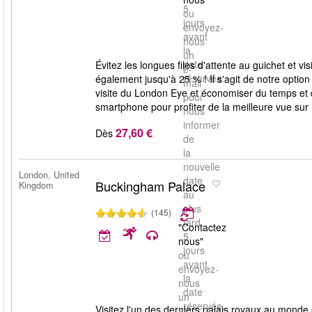
5
ou
jours
envoyez-
avant
nous
la
un
date
Évitez les longues files d'attente au guichet et v
e-
réservée.
également jusqu'à 25 % ! Il s'agit de notre option
mail
visite du London Eye et économiser du temps et de 
pour
smartphone pour profiter de la meilleure vue sur
nous
informer
27,60 €
Dès
de
la
nouvelle
London, United
date
Buckingham Palace
Kingdom
au
plus
(145)
tard
"Contactez
5
nous"
jours
ou
avant
envoyez-
la
nous
date
un
réservée.
Visitez l'un des derniers palais royaux au monde
e-