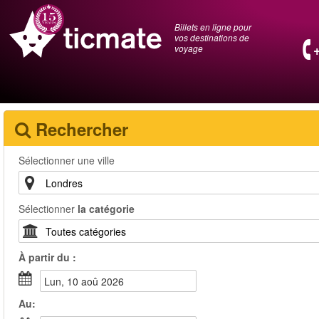
Billets en ligne pour
vos destinations de
voyage
Rechercher
Sélectionner une ville
Sélectionner
la catégorie
À partir du :
lun, 10 aoû 2026
Au: