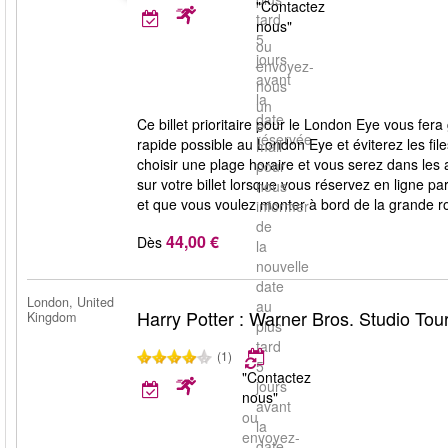
"Contactez
tard
nous"
5
ou
jours
envoyez-
avant
nous
la
un
date
Ce billet prioritaire pour le London Eye vous fera
e-
réservée.
rapide possible au London Eye et éviterez les files
mail
choisir une plage horaire et vous serez dans le
pour
sur votre billet lorsque vous réservez en ligne par 
nous
et que vous voulez monter à bord de la grande ro
informer
de
44,00 €
Dès
la
nouvelle
date
London, United
au
Harry Potter : Warner Bros. Studio Tou
Kingdom
plus
tard
(1)
5
"Contactez
jours
nous"
avant
ou
la
envoyez-
date