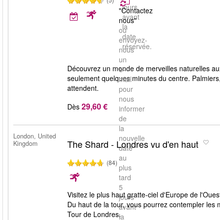
jours
"Contactez
avant
nous"
la
ou
date
envoyez-
réservée.
nous
un
Découvrez un monde de merveilles naturelles a
e-
seulement quelques minutes du centre. Palmiers, 
mail
attendent.
pour
nous
29,60 €
Dès
informer
de
la
London, United
nouvelle
The Shard - Londres vu d'en haut
Kingdom
date
au
(84)
plus
tard
5
Visitez le plus haut gratte-ciel d'Europe de l'Ou
jours
Du haut de la tour, vous pourrez contempler les 
avant
Tour de Londres.
la