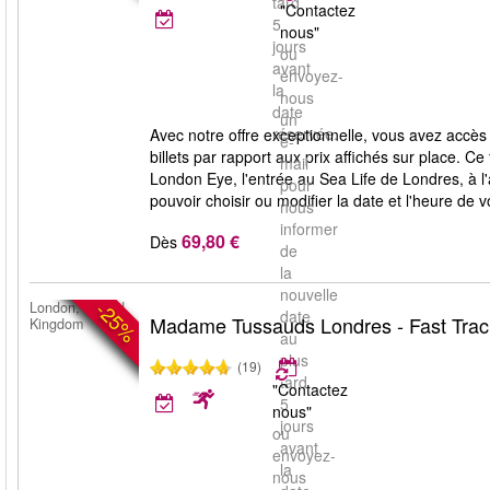
tard
"Contactez
5
nous"
jours
ou
avant
envoyez-
la
nous
date
un
réservée.
Avec notre offre exceptionnelle, vous avez accès
e-
billets par rapport aux prix affichés sur place.
mail
London Eye, l'entrée au Sea Life de Londres, à l'
pour
pouvoir choisir ou modifier la date et l'heure de 
nous
informer
69,80 €
Dès
de
la
nouvelle
-25%
London, United
date
Madame Tussauds Londres - Fast Trac
Kingdom
au
plus
(19)
tard
"Contactez
5
nous"
jours
ou
avant
envoyez-
la
nous