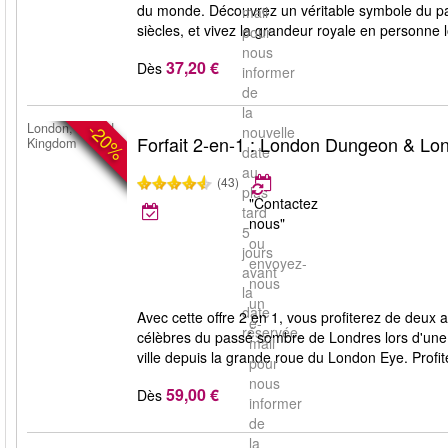
du monde. Découvrez un véritable symbole du pat
mail
siècles, et vivez la grandeur royale en personne 
pour
nous
37,20 €
Dès
informer
de
la
-20%
London, United
nouvelle
Forfait 2-en-1 : London Dungeon & Lo
Kingdom
date
au
(43)
plus
"Contactez
tard
nous"
5
ou
jours
envoyez-
avant
nous
la
un
date
Avec cette offre 2 en 1, vous profiterez de deux
e-
réservée.
célèbres du passé sombre de Londres lors d'une 
mail
ville depuis la grande roue du London Eye. Profit
pour
nous
59,00 €
Dès
informer
de
la