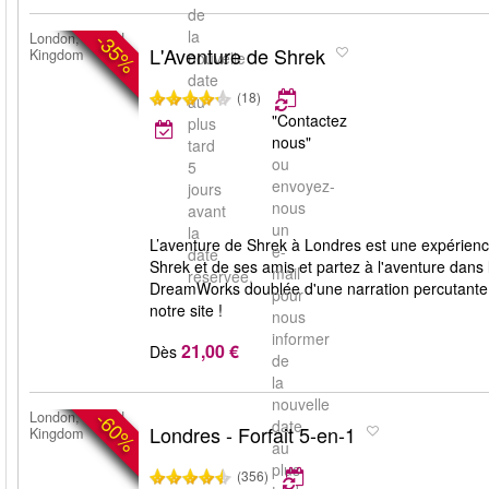
de
la
-35%
London, United
L'Aventure de Shrek
Kingdom
nouvelle
date
(18)
au
"Contactez
plus
nous"
tard
ou
5
envoyez-
jours
nous
avant
un
la
L’aventure de Shrek à Londres est une expérience
e-
date
Shrek et de ses amis et partez à l'aventure dans
mail
réservée.
DreamWorks doublée d'une narration percutante e
pour
notre site !
nous
informer
21,00 €
Dès
de
la
nouvelle
-60%
London, United
date
Londres - Forfait 5-en-1
Kingdom
au
plus
(356)