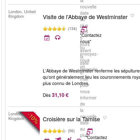
la
nouvelle
London, United
date
Visite de l'Abbaye de Westminster
Kingdom
au
plus
(134)
tard
"Contactez
5
nous"
jours
ou
avant
envoyez-
la
nous
date
un
réservée.
L'Abbaye de Westminster renferme les sépultures
e-
qu'ont généralement lieu les couronnements royau
mail
plus connu de Londres.
pour
nous
31,10 €
Dès
informer
de
la
-10%
London, United
nouvelle
Croisière sur la Tamise
Kingdom
date
au
(56)
plus
"Contactez