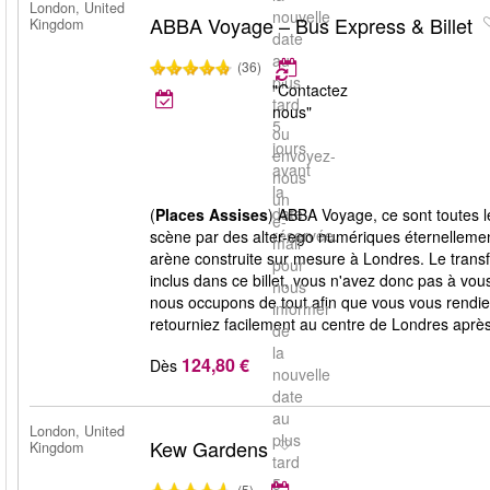
London, United
nouvelle
ABBA Voyage – Bus Express & Billet
Kingdom
date
au
(36)
plus
"Contactez
tard
nous"
5
ou
jours
envoyez-
avant
nous
la
un
date
(
Places Assises
) ABBA Voyage, ce sont toutes 
e-
réservée.
scène par des alter-ego numériques éternelleme
mail
arène construite sur mesure à Londres. Le transf
pour
inclus dans ce billet, vous n'avez donc pas à vou
nous
nous occupons de tout afin que vous vous rendiez
informer
retourniez facilement au centre de Londres après
de
la
124,80 €
Dès
nouvelle
date
au
London, United
plus
Kew Gardens
Kingdom
tard
5
(5)