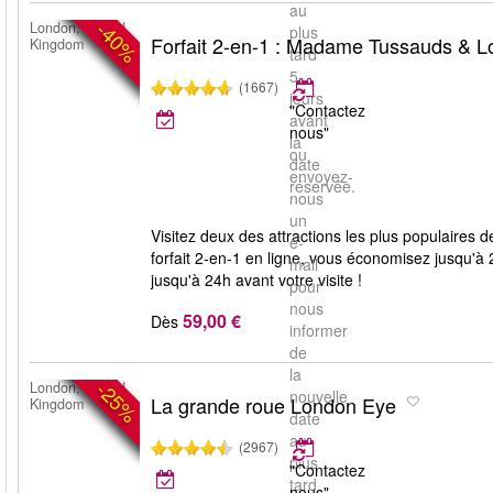
au
-40%
London, United
plus
Forfait 2-en-1 : Madame Tussauds & 
Kingdom
tard
5
(1667)
jours
"Contactez
avant
nous"
la
ou
date
envoyez-
réservée.
nous
un
Visitez deux des attractions les plus populaire
e-
forfait 2-en-1 en ligne, vous économisez jusqu'à 
mail
jusqu'à 24h avant votre visite !
pour
nous
59,00 €
Dès
informer
de
la
-25%
London, United
nouvelle
La grande roue London Eye
Kingdom
date
au
(2967)
plus
"Contactez
tard
nous"