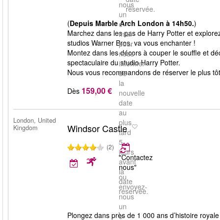
nous
réservée.
un
(
Depuis Marble Arch London à 14h50.
)
e-
Marchez dans les pas de Harry Potter et explorez
mail
studios Warner Bros. va vous enchanter !
pour
Montez dans les décors à couper le souffle et déco
nous
spectaculaire du studio Harry Potter.
informer
Nous vous recommandons de réserver le plus tôt p
de
la
159,00 €
Dès
nouvelle
date
au
London, United
plus
Windsor Castle
Kingdom
tard
5
(2)
jours
"Contactez
avant
nous"
la
ou
date
envoyez-
réservée.
nous
un
Plongez dans près de 1 000 ans d’histoire royale
e-