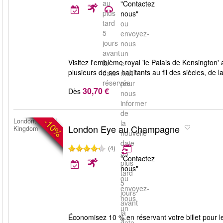
au
"Contactez
plus
nous"
tard
ou
5
envoyez-
jours
nous
avant
un
Visitez l'emblème royal 'le Palais de Kensington
la
e-
plusieurs de ses habitants au fil des siècles, de 
date
mail
réservée.
pour
30,70 €
Dès
nous
informer
de
-10%
London, United
la
London Eye au Champagne
Kingdom
nouvelle
date
(4)
au
"Contactez
plus
nous"
tard
ou
5
envoyez-
jours
nous
avant
un
la
Économisez 10 % en réservant votre billet pour le
e-
date