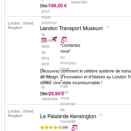
réservée.
166,50 €
mail
Dès
pour
nous
informer
London, United
London Transport Museum
Kingdom
de
la
nouvelle
"Contactez
date
nous"
au
ou
plus
envoyez-
tard
nous
5
Découvrez comment le célèbre système de transp
un
jours
de design, d’innovation et d’histoire au London
e-
avant
cultes. Une visite incontournable !
mail
la
pour
date
29,90 €
Dès
nous
réservée.
informer
de
London, United
Le Palais de Kensington
la
Kingdom
nouvelle
date
(4)