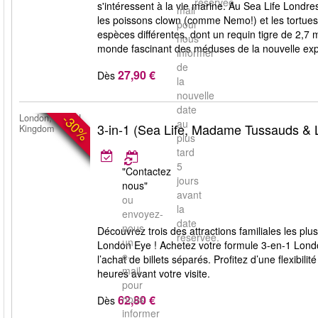
réservée.
s'intéressent à la vie marine. Au Sea Life Londre
mail
les poissons clown (comme Nemo!) et les tortues.
pour
espèces différentes, dont un requin tigre de 2,7
nous
monde fascinant des méduses de la nouvelle expos
informer
de
27,90 €
Dès
la
nouvelle
date
-30%
London, United
au
3-in-1 (Sea Life, Madame Tussauds &
Kingdom
plus
tard
5
"Contactez
jours
nous"
avant
ou
la
envoyez-
date
nous
Découvrez trois des attractions familiales les 
réservée.
un
London Eye ! Achetez votre formule 3-en-1 Lon
e-
l’achat de billets séparés. Profitez d’une flexibil
mail
heures avant votre visite.
pour
62,80 €
nous
Dès
informer