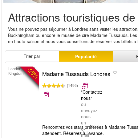
Attractions touristiques d
Vous ne pouvez pas séjourner à Londres sans visiter les attraction
Buckhingham ou encore le musée de cire Madame Tussauds. Les fil
en haute-saison et nous vous conseillons de réserver vos billets à
Trier par
Popularité
-25%
London, United
Madame Tussauds Londres
Kingdom
(1496)
"Contactez
nous"
ou
envoyez-
nous
un
Rencontrez vos stars préférées à Madame Tussa
e-
attendent. Réservez à l’avance.
mail