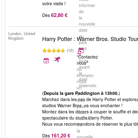
votre visite !
informer
de
62,80 €
Dès
la
nouvelle
date
London, United
au
Harry Potter : Warner Bros. Studio Tou
Kingdom
plus
tard
(12)
5
"Contactez
jours
nous"
avant
ou
la
envoyez-
date
nous
réservée.
un
(
Depuis la gare Paddington à 13h00.
)
e-
Marchez dans les pas de Harry Potter et explorez
mail
studios Warner Bros. va vous enchanter !
pour
Montez dans les décors à couper le souffle et déco
nous
spectaculaire du studio Harry Potter.
informer
Nous vous recommandons de réserver le plus tôt p
de
la
161,20 €
Dès
nouvelle