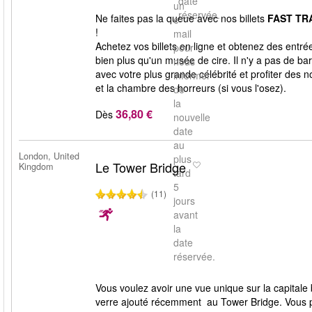
date
un
réservée.
Ne faites pas la queue avec nos billets
FAST TR
e-
!
mail
Achetez vos billets en ligne et obtenez des ent
pour
bien plus qu'un musée de cire. Il n'y a pas de ba
nous
avec votre plus grande célébrité et profiter des 
informer
et la chambre des horreurs (si vous l'osez).
de
la
36,80 €
Dès
nouvelle
date
au
London, United
plus
Le Tower Bridge
Kingdom
tard
5
(11)
jours
avant
la
date
réservée.
Vous voulez avoir une vue unique sur la capitale
verre ajouté récemment au Tower Bridge. Vous p