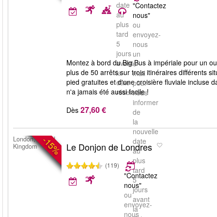
date
"Contactez
au
nous"
plus
ou
tard
envoyez-
5
nous
jours
un
Montez à bord du Big Bus à impériale pour un ou
avant
e-
plus de 50 arrêts sur trois itinéraires différents si
la
mail
pied gratuites et d'une croisière fluviale incluse 
date
pour
n'a jamais été aussi facile !
réservée.
nous
informer
27,60 €
Dès
de
la
nouvelle
-15%
London, United
date
Le Donjon de Londres
Kingdom
au
plus
(119)
tard
"Contactez
5
nous"
jours
ou
avant
envoyez-
la
nous