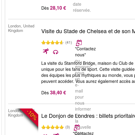
date
28,10 €
Dès
réservée.
London, United
Visite du Stade de Chelsea et de son
Kingdom
(41)
"Contactez
nous"
ou
La visite du Stamford Bridge, maison du Club de 
envoyez-
unique pour les fans de sport. Cette visite guid
nous
des équipes les plus mythiques au monde, vous po
un
peuvent accéder. Vous aurez également accès au 
e-
mail
38,40 €
Dès
pour
nous
informer
-10%
London, United
Le Donjon de Londres : billets prioritai
de
Kingdom
la
nouvelle
(3)
date
"Contactez