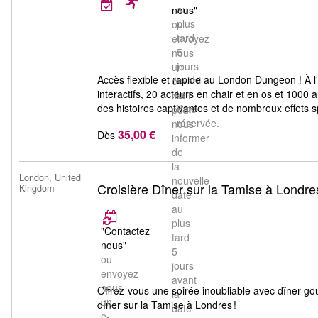
au
nous"
plus
ou
tard
envoyez-
5
nous
jours
un
Accès flexible et rapide au London Dungeon ! À 
avant
e-
interactifs, 20 acteurs en chair et en os et 1000
la
mail
des histoires captivantes et de nombreux effets 
date
pour
réservée.
nous
35,00 €
Dès
informer
de
la
London, United
nouvelle
Croisière Dîner sur la Tamise à Londre
Kingdom
date
au
plus
"Contactez
tard
nous"
5
ou
jours
envoyez-
avant
nous
Offrez‑vous une soirée inoubliable avec dîner go
la
un
dîner sur la Tamise à Londres !
date
e-