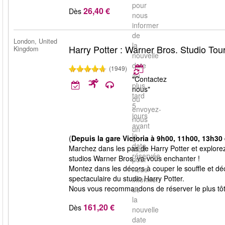
pour
26,40 €
Dès
nous
informer
de
London, United
la
Harry Potter : Warner Bros. Studio Tou
Kingdom
nouvelle
date
(1949)
au
"Contactez
plus
nous"
tard
ou
5
envoyez-
jours
nous
avant
un
la
(
Depuis la gare Victoria à 9h00, 11h00, 13h30 
e-
date
Marchez dans les pas de Harry Potter et explorez
mail
réservée.
studios Warner Bros. va vous enchanter !
pour
Montez dans les décors à couper le souffle et déco
nous
spectaculaire du studio Harry Potter.
informer
Nous vous recommandons de réserver le plus tôt p
de
la
161,20 €
Dès
nouvelle
date