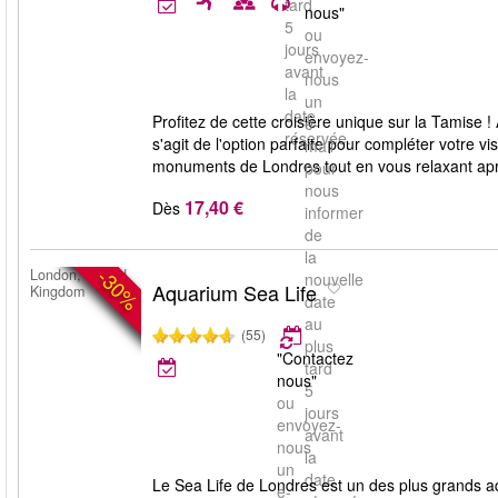
tard
nous"
5
ou
jours
envoyez-
avant
nous
la
un
date
Profitez de cette croisière unique sur la Tamise 
e-
réservée.
s'agit de l'option parfaite pour compléter votre 
mail
monuments de Londres tout en vous relaxant aprè
pour
nous
17,40 €
Dès
informer
de
la
-30%
London, United
nouvelle
Aquarium Sea Life
Kingdom
date
au
(55)
plus
"Contactez
tard
nous"
5
ou
jours
envoyez-
avant
nous
la
un
date
Le Sea Life de Londres est un des plus grands aq
e-