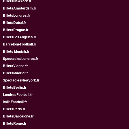
BilletsNewYork.fr
BilletsAmsterdam.fr
BilletsLondres.fr
BilletsDubai.fr
BilletsPrague.fr
BilletsLosAngeles.fr
BarceloneFootball.fr
Billets Munich.fr
SpectaclesLondres.fr
BilletsVienne.fr
BilletsMadrid.fr
SpectaclesNewyork.fr
BilletsBerlin.fr
LondresFootball.fr
ItalieFootball.fr
BilletsParis.fr
BilletsBarcelone.fr
BilletsRome.fr