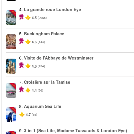
4.
La grande roue London Eye
-25%
4.5
(2965)
5.
Buckingham Palace
4.6
(144)
6.
Visite de l'Abbaye de Westminster
4.6
(134)
7.
Croisière sur la Tamise
-10%
4.4
(56)
8.
Aquarium Sea Life
-30%
4.7
(55)
9.
3-in-1 (Sea Life, Madame Tussauds & London Eye)
-30%