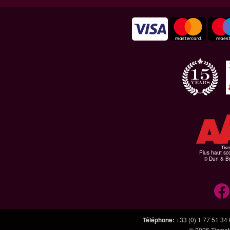
Plus haut sco
© Dun & Br
Téléphone
:
+33 (0) 1 77 51 34
© 2026
Ticmate