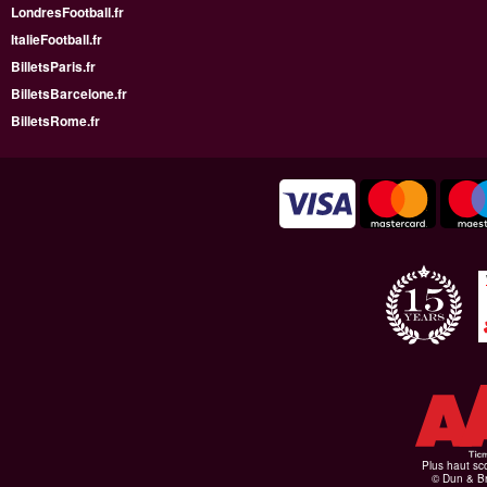
LondresFootball.fr
ItalieFootball.fr
BilletsParis.fr
BilletsBarcelone.fr
BilletsRome.fr
Plus haut sco
© Dun & Br