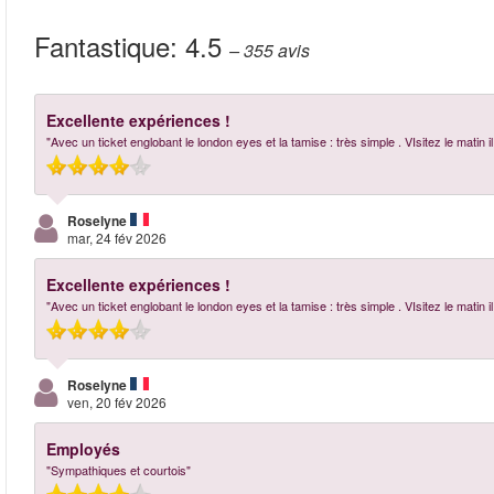
Fantastique:
4.5
– 355
avis
Excellente expériences !
"Avec un ticket englobant le london eyes et la tamise : très simple . VIsitez le mat
Roselyne
mar, 24 fév 2026
Excellente expériences !
"Avec un ticket englobant le london eyes et la tamise : très simple . VIsitez le mat
Roselyne
ven, 20 fév 2026
Employés
"Sympathiques et courtois"