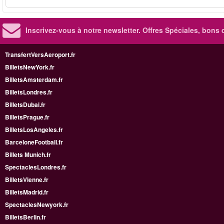
Inscrivez-vous à notre newsletter. Offres Spéciales, bons 
TransfertVersAeroport.fr
BilletsNewYork.fr
BilletsAmsterdam.fr
BilletsLondres.fr
BilletsDubai.fr
BilletsPrague.fr
BilletsLosAngeles.fr
BarceloneFootball.fr
Billets Munich.fr
SpectaclesLondres.fr
BilletsVienne.fr
BilletsMadrid.fr
SpectaclesNewyork.fr
BilletsBerlin.fr