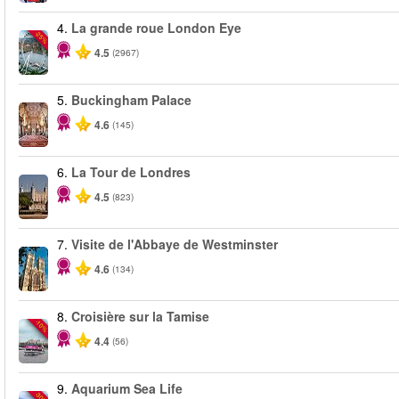
4.
La grande roue London Eye
-25%
4.5
(2967)
5.
Buckingham Palace
4.6
(145)
6.
La Tour de Londres
4.5
(823)
7.
Visite de l'Abbaye de Westminster
4.6
(134)
8.
Croisière sur la Tamise
-10%
4.4
(56)
9.
Aquarium Sea Life
-30%