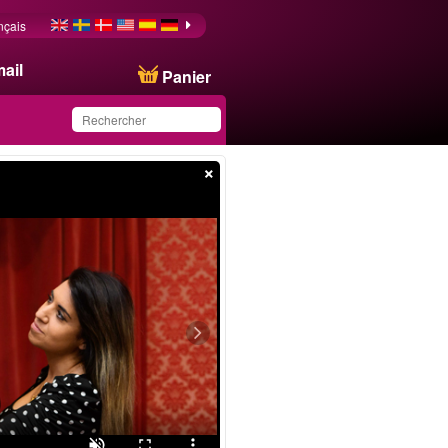
nçais
ail
Panier
×
Ce produit a été
sauvegardé dans votre
liste.