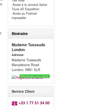
Taxi Ride
ux
-Accès à la Jumanji Safari
Tours 4D Expedition
-Accès au Festival
impossible
t
Itinéraire
Madame Tussauds
London
Adresse
Madame Tussauds
Marylebone Road
London, NW1 5LR
Regardez la carte
Service Client
+33 1 77 51 34 00