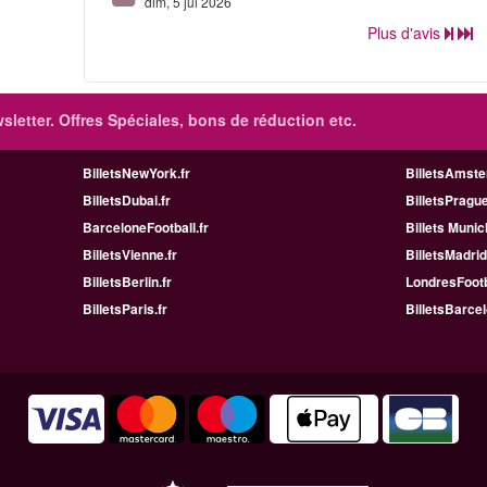
dim, 5 jul 2026
Plus d'avis
sletter. Offres Spéciales, bons de réduction etc.
BilletsNewYork.fr
BilletsAmste
BilletsDubai.fr
BilletsPrague
BarceloneFootball.fr
Billets Munic
BilletsVienne.fr
BilletsMadrid
BilletsBerlin.fr
LondresFootb
BilletsParis.fr
BilletsBarcel