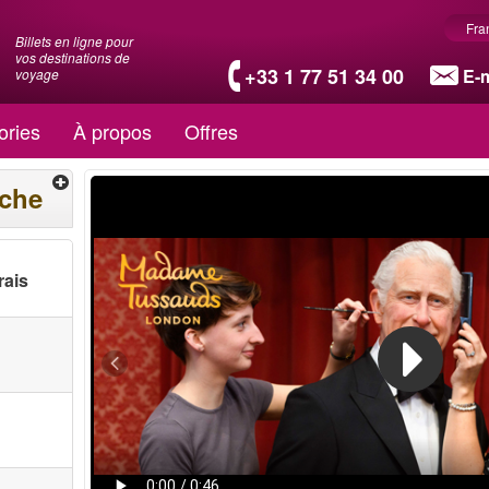
Fra
Billets en ligne pour
vos destinations de
+33 1 77 51 34 00
E-m
voyage
ories
À propos
Offres
rche
rais