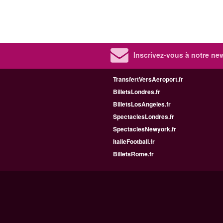
Inscrivez-vous à notre new
TransfertVersAeroport.fr
BilletsLondres.fr
BilletsLosAngeles.fr
SpectaclesLondres.fr
SpectaclesNewyork.fr
ItalieFootball.fr
BilletsRome.fr