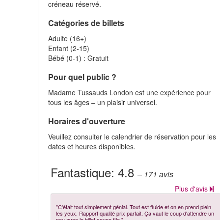
créneau réservé.
Catégories de billets
Adulte (16+)
Enfant (2‑15)
Bébé (0‑1) : Gratuit
Pour quel public ?
Madame Tussauds London est une expérience pour
tous les âges – un plaisir universel.
Horaires d'ouverture
Veuillez consulter le calendrier de réservation pour les
dates et heures disponibles.
Fantastique:
4.8
– 171
avis
Plus d'avis
"C'était tout simplement génial. Tout est fluide et on en prend plein
les yeux. Rapport qualité prix parfait. Ça vaut le coup d'attendre un
peu avec le billet coupe file."