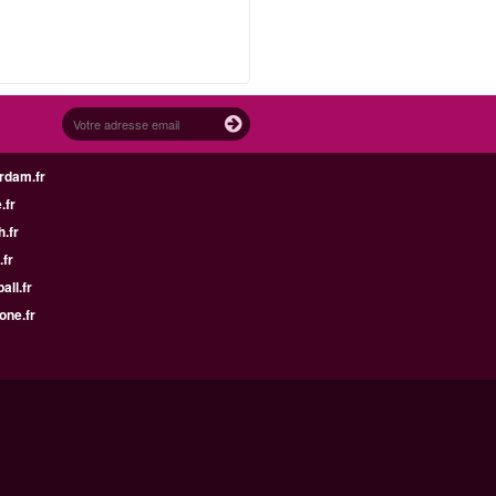
rdam.fr
.fr
h.fr
.fr
all.fr
one.fr