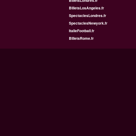
BilletsLondres.fr
BilletsLosAngeles.fr
SpectaclesLondres.fr
SpectaclesNewyork.fr
ItalieFootball.fr
BilletsRome.fr