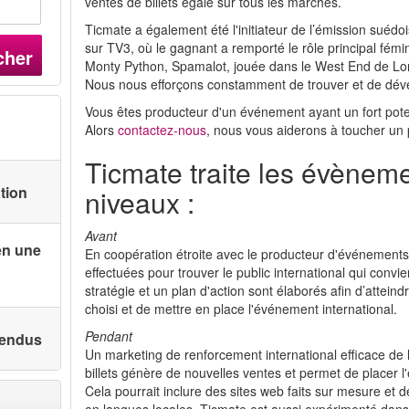
ventes de billets égale sur tous les marchés.
Ticmate a également été l'initiateur de l’émission suédo
sur TV3, où le gagnant a remporté le rôle principal fém
cher
Monty Python, Spamalot, jouée dans le West End de Lo
Nous nous efforçons constamment de trouver et de dév
Vous êtes producteur d'un événement ayant un fort poten
Alors
contactez-nous
, nous vous aiderons à toucher un p
Ticmate traite les évèneme
ation
niveaux :
Avant
en une
En coopération étroite avec le producteur d'événements
effectuées pour trouver le public international qui convi
stratégie et un plan d'action sont élaborés afin d’attein
choisi et de mettre en place l'événement international.
Pendant
 vendus
Un marketing de renforcement international efficace de 
billets génère de nouvelles ventes et permet de placer 
Cela pourrait inclure des sites web faits sur mesure et d