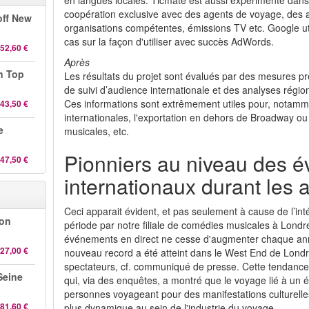
en langues locales. Ticmate est aussi expérimenté dans l
coopération exclusive avec des agents de voyage, des 
off New
organisations compétentes, émissions TV etc. Google u
cas sur la façon d'utiliser avec succès AdWords.
52,60 €
Après
n Top
Les résultats du projet sont évalués par des mesures pr
de suivi d’audience internationale et des analyses régi
Ces informations sont extrêmement utiles pour, notammen
43,50 €
internationales, l'exportation en dehors de Broadway 
e
musicales, etc.
Pionniers au niveau des 
47,50 €
internationaux durant les 
Ceci apparait évident, et pas seulement à cause de l’int
-on
période par notre filiale de comédies musicales à Lond
événements en direct ne cesse d'augmenter chaque an
27,00 €
nouveau record a été atteint dans le West End de Londre
spectateurs, cf. communiqué de presse. Cette tendance 
 Seine
qui, via des enquêtes, a montré que le voyage lié à un
personnes voyageant pour des manifestations culturelles 
81,60 €
plus dynamique au sein de l'industrie du voyage.