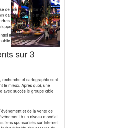
ise de télé-réalité Star West End
inin dans la comédie musicale des
ndres en 2008/09.
elopper de nouveaux projets.
tiel international ?
ublic plus large.
nts sur 3
, recherche et cartographie sont
ent le mieux. Après quoi, une
dre avec succès le groupe cible
l’événement et de la vente de
l'événement à un niveau mondial.
es liens sponsorisés sur Internet