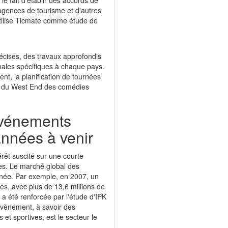
e fait d'établir des accords de
agences de tourisme et d'autres
tilise Ticmate comme étude de
écises, des travaux approfondis
onales spécifiques à chaque pays.
t, la planification de tournées
ou du West End des comédies
événements
années à venir
érêt suscité sur une courte
res. Le marché global des
née. Par exemple, en 2007, un
s, avec plus de 13,6 millions de
a été renforcée par l'étude d'IPK
 évènement, à savoir des
et sportives, est le secteur le