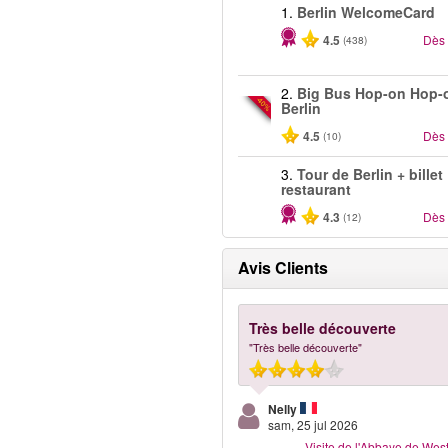
1.
Berlin WelcomeCard
4.5
Dès
(438)
2.
Big Bus Hop-on Hop-o
-40%
Berlin
4.5
Dès
(10)
3.
Tour de Berlin + billet
restaurant
4.3
Dès
(12)
Avis Clients
Très belle découverte
"Très belle découverte"
Nelly
sam, 25 jul 2026
Visite de l'Abbaye de Wes