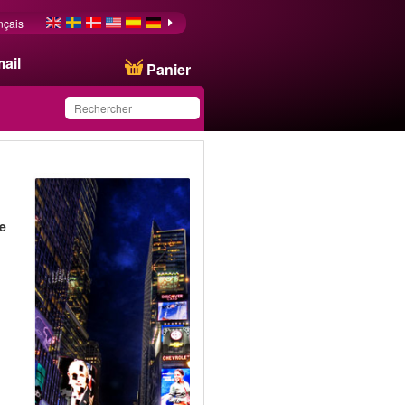
nçais
ail
Panier
Ce produit a été
sauvegardé dans votre
liste.
ne