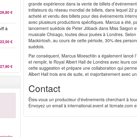
grande expérience dans la vente de billets d’événements 
initiateurs du réseau mondial de billets, dans lequel 22
26,80 €
acheté et vendu des billets pour des événements internati
avec plusieurs productions spécifiques. Marcus a été, 
lancement suédois de Peter Jöback dans Miss Saigon et
ff à
musicale Chicago, toutes deux jouées à Londres. Selo
Mackintosh, au cours de cette période, 30% des personne
22,50 €
suédois.
Par conséquent, Marcus Moeschlin a également lancé l'i
et remplir, le Royal Albert Hall de Londres avec leurs c
27,90 €
cette suggestion et prépare une collaboration qui permet
Albert Hall trois ans de suite, et majoritairement avec
Contact
Êtes-vous un producteur d'événements cherchant à touch
Envoyez un email à international.event at ticmate.com
e
tminster
–