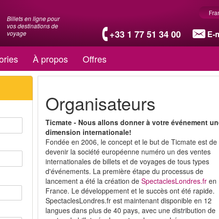
Fra
Billets en ligne pour
vos destinations de
+33 1 77 51 34 00
E-m
voyage
ories
À propos
Offres
Organisateurs
Ticmate - Nous allons donner à votre événement u
dimension internationale!
Fondée en 2006, le concept et le but de Ticmate est de
devenir la société européenne numéro un des ventes
internationales de billets et de voyages de tous types
d'événements. La première étape du processus de
lancement a été la création de
SpectaclesLondres.fr
en
France. Le développement et le succès ont été rapide.
SpectaclesLondres.fr est maintenant disponible en 12
langues dans plus de 40 pays, avec une distribution de