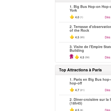
1.
Big Bus Hop-on Hop-
York
4.0
Dès
(1)
2.
Terrasse d'observatio
of the Rock
4.5
Dès
(95)
3.
Visite de l'Empire Stat
Building
4.5
Dès
(58)
Top Attractions à Paris
1.
Paris en Big Bus hop
hop-off
4.7
Dès
(21)
2.
Dîner-croisière sur la
(18h45)
4.5
Dès
(6)