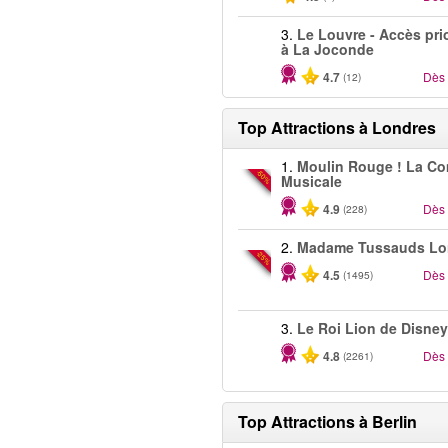
3.
Le Louvre - Accès prio
à La Joconde
4.7
Dès
(12)
Top Attractions à Londres
1.
Moulin Rouge ! La C
-50%
Musicale
4.9
Dès
(228)
2.
Madame Tussauds Lo
-25%
4.5
Dès
(1495)
3.
Le Roi Lion de Disney
4.8
Dès
(2261)
Top Attractions à Berlin