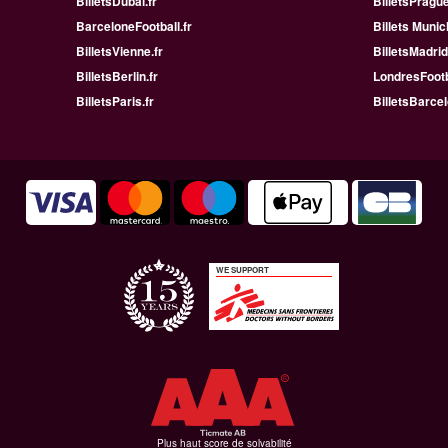
BilletsDubai.fr
BilletsPrague
BarceloneFootball.fr
Billets Munic
BilletsVienne.fr
BilletsMadrid
BilletsBerlin.fr
LondresFootb
BilletsParis.fr
BilletsBarcel
WE SUPPORT
Plus haut score de solvabilité