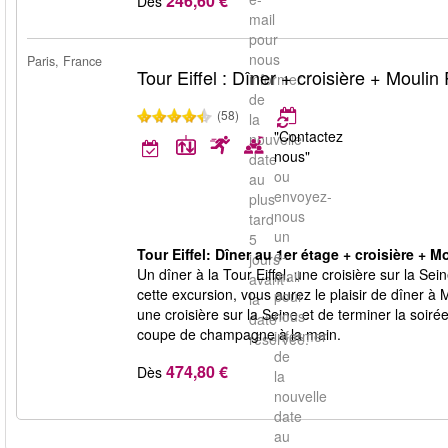
246,60 €
Dès
mail
pour
nous
Paris, France
Tour Eiffel : Dîner + croisière + Mouli
informer
de
(58)
la
"Contactez
nouvelle
nous"
date
ou
au
envoyez-
plus
nous
tard
un
5
Tour Eiffel: Dîner au 1er étage + croisière + 
e-
jours
Un dîner à la Tour Eiffel, une croisière sur la 
mail
avant
cette excursion, vous aurez le plaisir de dîner à 
pour
la
une croisière sur la Seine et de terminer la so
nous
date
coupe de champagne à la main.
informer
réservée.
de
474,80 €
Dès
la
nouvelle
date
au