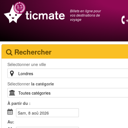
Billets en ligne pour
vos destinations de
voyage
Rechercher
Sélectionner une ville
Sélectionner
la catégorie
À partir du :
sam, 8 aoû 2026
Au: