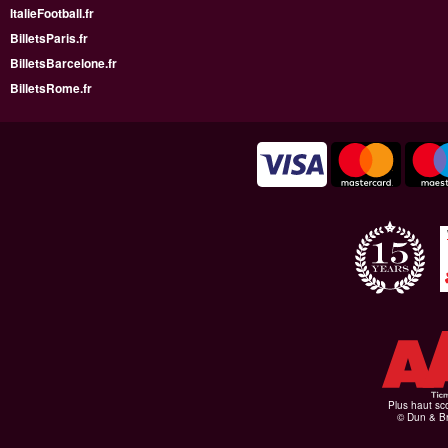
ItalieFootball.fr
BilletsParis.fr
BilletsBarcelone.fr
BilletsRome.fr
Plus haut sco
© Dun & Br