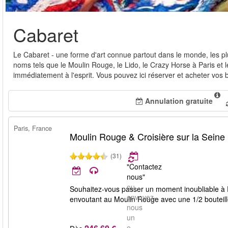
Cabaret
Le Cabaret - une forme d'art connue partout dans le monde, les plu
noms tels que le Moulin Rouge, le Lido, le Crazy Horse à Paris et l
immédiatement à l'esprit. Vous pouvez ici réserver et acheter vos bi
Annulation gratuite
Paris, France
Moulin Rouge & Croisière sur la Seine
(31)
"Contactez
nous"
ou
Souhaitez-vous passer un moment inoubliable à Pa
envoyez-
envoutant au Moulin Rouge avec une 1/2 bouteil
nous
un
e-