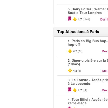
5.
Harry Potter : Warner 
Studio Tour Londres
4.7
Dès
1
(1949)
Top Attractions à Paris
1.
Paris en Big Bus hop
hop-off
4.7
Dès
(21)
2.
Dîner-croisière sur la
(18h45)
4.5
Dès
(6)
3.
Le Louvre - Accès prio
à La Joconde
4.7
Dès
(12)
4.
Tour Eiffel : Accès ré
2ème étage