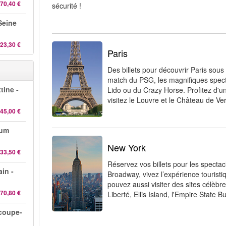
70,40 €
sécurité !
 Seine
23,30 €
Paris
Des billets pour découvrir Paris sous
match du PSG, les magnifiques spec
tine -
Lido ou du Crazy Horse. Profitez d'un 
visitez le Louvre et le Château de Ver
45,00 €
rum
New York
33,50 €
Réservez vos billets pour les specta
in -
Broadway, vivez l’expérience tourist
pouvez aussi visiter des sites célèb
70,80 €
Liberté, Ellis Island, l'Empire State B
 coupe-