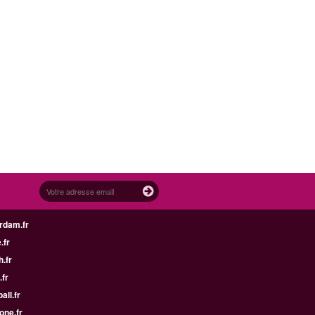
rdam.fr
.fr
h.fr
.fr
all.fr
one.fr