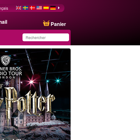
nçais
ail
Panier
Ce produit a été
sauvegardé dans votre
liste.