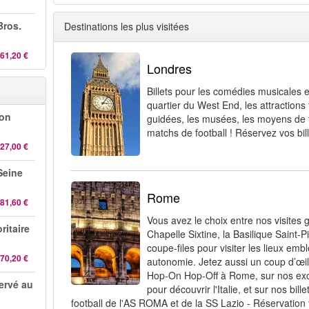
Bros.
Destinations les plus visitées
61,20 €
Londres
Billets pour les comédies musicales e
quartier du West End, les attractions t
-on
guidées, les musées, les moyens de t
matchs de football ! Réservez vos bill
27,00 €
 Seine
Rome
81,60 €
Vous avez le choix entre nos visites g
ritaire
Chapelle Sixtine, la Basilique Saint-Pie
coupe-files pour visiter les lieux e
70,20 €
autonomie. Jetez aussi un coup d’œil 
Hop-On Hop-Off à Rome, sur nos ex
servé au
pour découvrir l'Italie, et sur nos bil
football de l'AS ROMA et de la SS Lazio - Réservation f