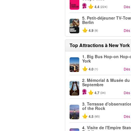
4.4
Dès
(224)
5.
Petit-déjeuner TV‑Tow
Berlin
4.9
Dès
(9)
Top Attractions à New York
1.
Big Bus Hop-on Hop-
York
4.0
Dès
(1)
2.
Mémorial & Musée du
Septembre
4.7
Dès
(34)
3.
Terrasse d'observatio
of the Rock
4.5
Dès
(95)
4.
Visite de l'Empire Stat