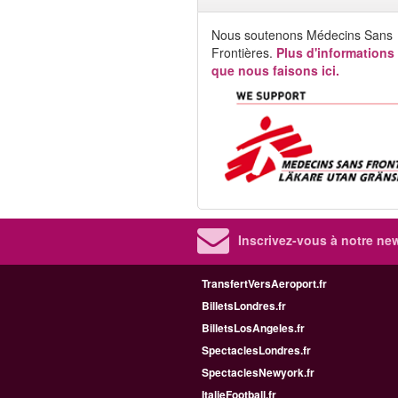
Nous soutenons Médecins Sans
Frontières.
Plus d'informations
que nous faisons ici.
Inscrivez-vous à notre new
TransfertVersAeroport.fr
BilletsLondres.fr
BilletsLosAngeles.fr
SpectaclesLondres.fr
SpectaclesNewyork.fr
ItalieFootball.fr