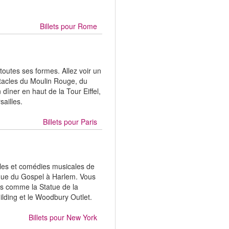
Billets pour
Rome
 toutes ses formes. Allez voir un
tacles du Moulin Rouge, du
dîner en haut de la Tour Eiffel,
sailles.
Billets pour
Paris
cles et comédies musicales de
ique du Gospel à Harlem. Vous
res comme la Statue de la
uilding et le Woodbury Outlet.
Billets pour
New York