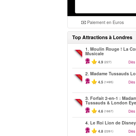
Paiement en Euros
Top Attractions à Londres
1.
Moulin Rouge ! La C
-50%
Musicale
4.9
Dès
(227)
2.
Madame Tussauds Lo
-25%
4.5
Dès
(1495)
3.
Forfait 2-en-1 : Mada
-40%
Tussauds & London Ey
4.6
Dès
(1667)
4.
Le Roi Lion de Disney
4.8
Dès
(2261)