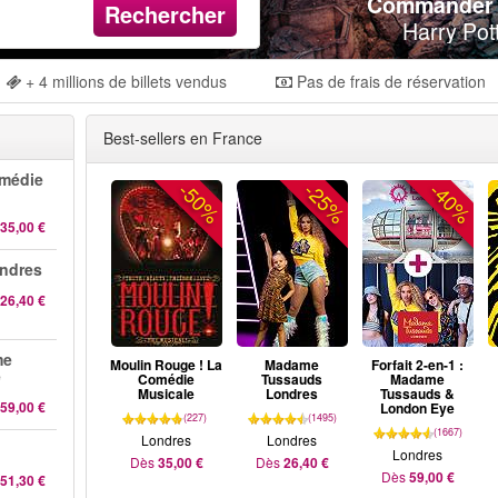
Commander d
Rechercher
Harry Pot
+ 4 millions de billets vendus
Pas de frais de réservation
Best-sellers en France
omédie
-50%
-25%
-40%
35,00 €
ndres
26,40 €
me
Moulin Rouge ! La
Madame
Forfait 2-en-1 :
e
Comédie
Tussauds
Madame
Musicale
Londres
Tussauds &
59,00 €
London Eye
(227)
(1495)
(1667)
Londres
Londres
Londres
Dès
35,00 €
Dès
26,40 €
Dès
59,00 €
51,30 €