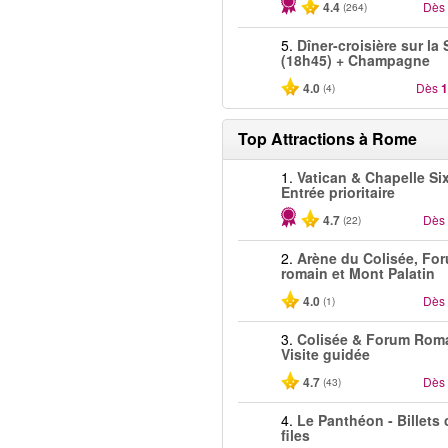
4.4
Dès
(264)
5.
Dîner-croisière sur la
(18h45) + Champagne
4.0
Dès
1
(4)
Top Attractions à Rome
1.
Vatican & Chapelle Six
Entrée prioritaire
4.7
Dès
(22)
2.
Arène du Colisée, Fo
romain et Mont Palatin
4.0
Dès
(1)
3.
Colisée & Forum Roma
Visite guidée
4.7
Dès
(43)
4.
Le Panthéon - Billets
files