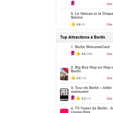
Dès
5.
Le Vatican et la Chape
Sixtine
4.6
Dès
(5)
Top Attractions à Berlin
1.
Berlin WelcomeCard
4.5
Dès
(438)
2.
Big Bus Hop-on Hop-o
-40%
Berlin
4.5
Dès
(10)
3.
Tour de Berlin + billet
restaurant
4.3
Dès
(12)
4.
TV‑Tower de Berlin - b
coupe-files