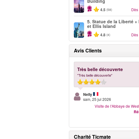
Building
4.5
Dès
(58)
5.
Statue de la Liberté +
et Ellis Island
4.8
Dès
(4)
Avis Clients
Très belle découverte
"Très belle découverte"
Nelly
sam, 25 jul 2026
Visite de l'Abbaye de Wes
Ré
Charité Ticmate