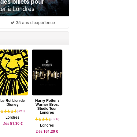
es billets pour
ter à Londres
35 ans d’expérience
Le Roi Lion de
Harry Potter :
Disney
Warner Bros.
Studio Tour
(2261)
Londres
Londres
(1949)
Dès
51,30 €
Londres
Dès
161,20 €