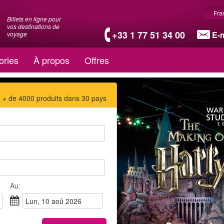
Fra
Billets en ligne pour
vos destinations de
+33 1 77 51 34 00
E-m
voyage
ories
À propos
Offres
+ de 4000 produits dans 30 pays
Au:
lun, 10 aoû 2026