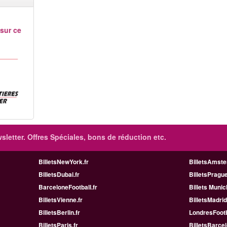
 sur ce
sletter. Offres Spéciales, bons de réduction etc.
BilletsNewYork.fr
BilletsAmste
BilletsDubai.fr
BilletsPrague
BarceloneFootball.fr
Billets Munic
BilletsVienne.fr
BilletsMadrid
BilletsBerlin.fr
LondresFootb
BilletsParis.fr
BilletsBarcel