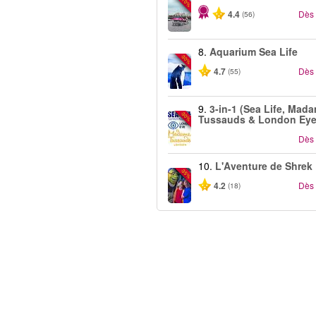
-10%
4.4
Dès
(56)
8.
Aquarium Sea Life
-30%
4.7
Dès
(55)
9.
3-in-1 (Sea Life, Mad
-30%
Tussauds & London Eye
Dès
10.
L'Aventure de Shrek
-35%
4.2
Dès
(18)