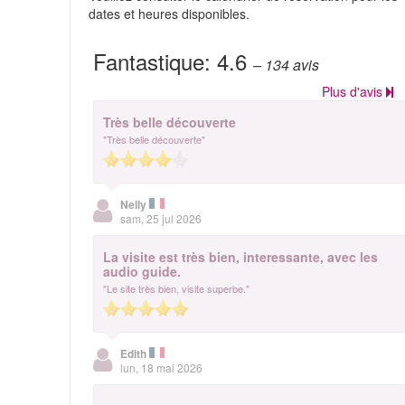
dates et heures disponibles.
Fantastique:
4.6
– 134
avis
Plus d'avis
Très belle découverte
"Très belle découverte"
Nelly
sam, 25 jul 2026
La visite est très bien, interessante, avec les
audio guide.
"Le site très bien, visite superbe."
Edith
lun, 18 mai 2026