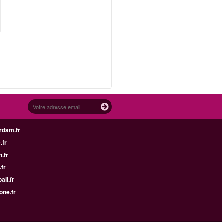
rdam.fr
.fr
h.fr
.fr
all.fr
one.fr