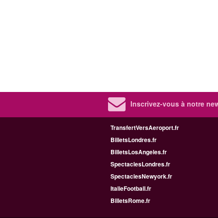
Inscrivez-vous à notre new
TransfertVersAeroport.fr
BilletsLondres.fr
BilletsLosAngeles.fr
SpectaclesLondres.fr
SpectaclesNewyork.fr
ItalieFootball.fr
BilletsRome.fr