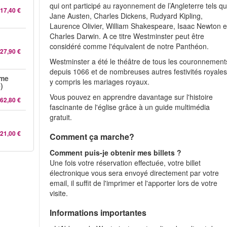
qui ont participé au rayonnement de l’Angleterre tels q
17,40 €
Jane Austen, Charles Dickens, Rudyard Kipling,
Laurence Olivier, William Shakespeare, Isaac Newton e
Charles Darwin. A ce titre Westminster peut être
considéré comme l'équivalent de notre Panthéon.
27,90 €
Westminster a été le théâtre de tous les couronnement
depuis 1066 et de nombreuses autres festivités royales
ame
y compris les mariages royaux.
)
Vous pouvez en apprendre davantage sur l'histoire
62,80 €
fascinante de l'église grâce à un guide multimédia
gratuit.
21,00 €
Comment ça marche?
Comment puis-je obtenir mes billets ?
Une fois votre réservation effectuée, votre billet
électronique vous sera envoyé directement par votre
email, il suffit de l'imprimer et l'apporter lors de votre
visite.
Informations importantes