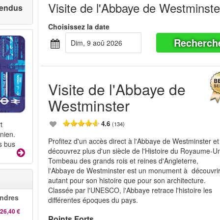
Visite de l'Abbaye de Westminste
 vendus
Choisissez la date
Recherch
dim, 9 aoû 2026
Visite de l'Abbaye de
Westminster
4.6
t
(134)
nien.
Profitez d'un accès direct à l'Abbaye de Westminster et
s bus
découvrez plus d'un siècle de l'Histoire du Royaume-Un
Tombeau des grands rois et reines d'Angleterre,
l'Abbaye de Westminster est un monument à découvri
autant pour son histoire que pour son architecture.
Classée par l'UNESCO, l'Abbaye retrace l'histoire les
ndres
différentes époques du pays.
26,40 €
Points Forts