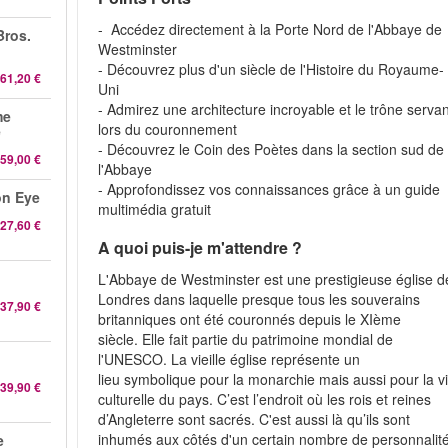
- Accédez directement à la Porte Nord de l'Abbaye de
Bros.
Westminster
- Découvrez plus d'un siècle de l'Histoire du Royaume-
61,20 €
Uni
- Admirez une architecture incroyable et le trône serva
me
lors du couronnement
e
- Découvrez le Coin des Poètes dans la section sud de
59,00 €
l'Abbaye
- Approfondissez vos connaissances grâce à un guide
on Eye
multimédia gratuit
27,60 €
A quoi puis-je m'attendre ?
L'Abbaye de Westminster est une prestigieuse église d
Londres dans laquelle presque tous les souverains
37,90 €
britanniques ont été couronnés depuis le XIème
siècle. Elle fait partie du patrimoine mondial de
l'UNESCO. La vieille église représente un
lieu symbolique pour la monarchie mais aussi pour la v
39,90 €
culturelle du pays. C’est l’endroit où les rois et reines
d’Angleterre sont sacrés. C'est aussi là qu’ils sont
inhumés aux côtés d'un certain nombre de personnalit
e