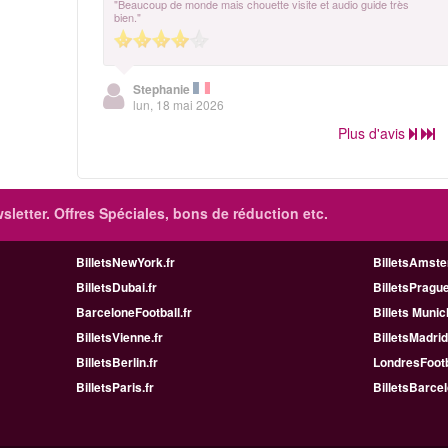
"Beaucoup de monde mais chouette visite et audio guide très
bien."
Stephanie
lun, 18 mai 2026
Plus d'avis
sletter. Offres Spéciales, bons de réduction etc.
BilletsNewYork.fr
BilletsAmste
BilletsDubai.fr
BilletsPrague
BarceloneFootball.fr
Billets Munic
BilletsVienne.fr
BilletsMadrid
BilletsBerlin.fr
LondresFootb
BilletsParis.fr
BilletsBarcel