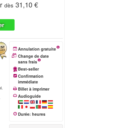
r
31,10 €
dès
er
Annulation gratuite
Change de date
sans frais
Best-seller
Confirmation
immédiate
i.
Billet à imprimer
Audioguide
r
Durée
:
heures