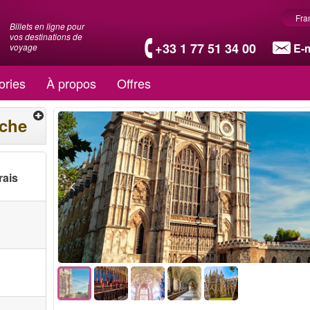
Fra
Billets en ligne pour
vos destinations de
+33 1 77 51 34 00
E-m
voyage
ories
À propos
Offres
rche
rais