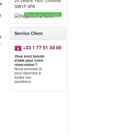
20 Deans Yard, Londres
ue
SW1P 3PA
Regardez la carte
t
Service Client
s
,
+33 1 77 51 34 00
Vous avez besoin
d'aide pour votre
réservation ?
Nous sommes là
pour répondre à
toutes vos
questions.