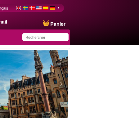
nçais
ail
Panier
Ce produit a été
sauvegardé dans votre
liste.