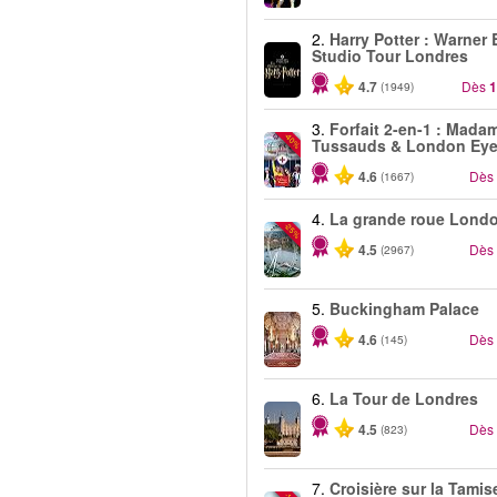
2.
Harry Potter : Warner 
Studio Tour Londres
4.7
Dès
1
(1949)
3.
Forfait 2-en-1 : Mada
-40%
Tussauds & London Ey
4.6
Dès
(1667)
4.
La grande roue Lond
-25%
4.5
Dès
(2967)
5.
Buckingham Palace
4.6
Dès
(145)
6.
La Tour de Londres
4.5
Dès
(823)
7.
Croisière sur la Tamis