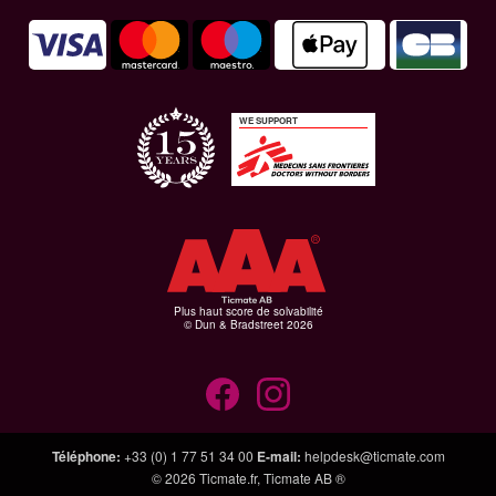
WE SUPPORT
Plus haut score de solvabilité
© Dun & Bradstreet 2026
Téléphone
:
+33 (0) 1 77 51 34 00
E-mail
:
helpdesk@ticmate.com
© 2026
Ticmate.fr
,
Ticmate AB ®