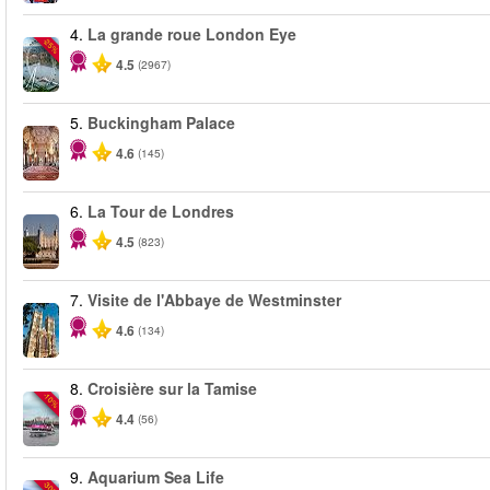
4.
La grande roue London Eye
-25%
4.5
(2967)
5.
Buckingham Palace
4.6
(145)
6.
La Tour de Londres
4.5
(823)
7.
Visite de l'Abbaye de Westminster
4.6
(134)
8.
Croisière sur la Tamise
-10%
4.4
(56)
9.
Aquarium Sea Life
-30%