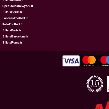
SpectaclesNewyork.fr
BilletsBerlin.fr
LondresFootball.fr
ItalieFootball.fr
BilletsParis.fr
BilletsBarcelone.fr
BilletsRome.fr