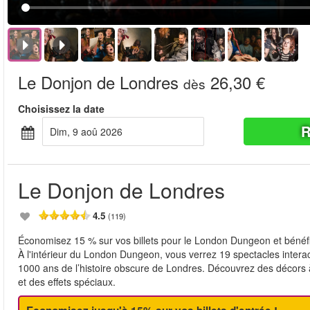
Le Donjon de Londres
26,30 €
dès
Choisissez la date
R
dim, 9 aoû 2026
Le Donjon de Londres
4.5
(119)
Économisez 15 % sur vos billets pour le London Dungeon et bénéficie
À l'intérieur du London Dungeon, vous verrez 19 spectacles interac
1000 ans de l’histoire obscure de Londres. Découvrez des décors à
et des effets spéciaux.