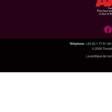
Plus haut sco
© Dun & Br
Téléphone
:
+33 (0) 1 77 51 34
© 2026
Ticmate
La politique de con