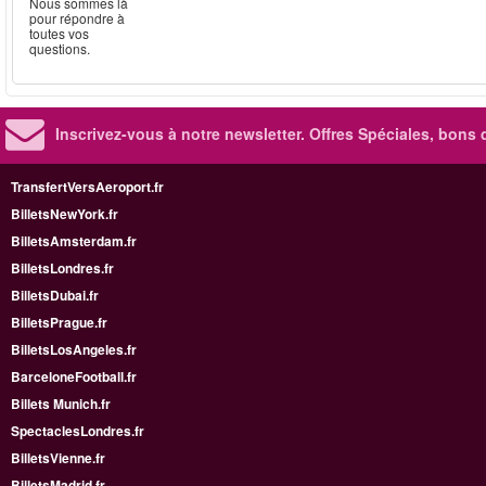
Nous sommes là
pour répondre à
toutes vos
questions.
Inscrivez-vous à notre newsletter. Offres Spéciales, bons 
TransfertVersAeroport.fr
BilletsNewYork.fr
BilletsAmsterdam.fr
BilletsLondres.fr
BilletsDubai.fr
BilletsPrague.fr
BilletsLosAngeles.fr
BarceloneFootball.fr
Billets Munich.fr
SpectaclesLondres.fr
BilletsVienne.fr
BilletsMadrid.fr