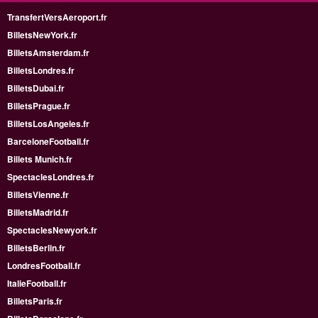
TransfertVersAeroport.fr
BilletsNewYork.fr
BilletsAmsterdam.fr
BilletsLondres.fr
BilletsDubai.fr
BilletsPrague.fr
BilletsLosAngeles.fr
BarceloneFootball.fr
Billets Munich.fr
SpectaclesLondres.fr
BilletsVienne.fr
BilletsMadrid.fr
SpectaclesNewyork.fr
BilletsBerlin.fr
LondresFootball.fr
ItalieFootball.fr
BilletsParis.fr