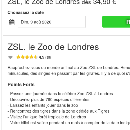
ZSL, le Zoo de Londres
34,90 €
dès
Choisissez la date
R
dim, 9 aoû 2026
ZSL, le Zoo de Londres
4.5
(35)
Rapprochez-vous du monde animal au Zoo ZSL de Londres. Rencontr
minuscules, des singes en passant par les girafes. Il y a de quoi s'
Points Forts
- Passez une journée dans le célèbre Zoo ZSL à Londres
- Découvrez plus de 760 espèces différentes
- Laissez les enfants jouer dans le zoo
- Rencontrez des tigres dans la zone dédiée aux Tigres
- Visitez l'unique forêt tropicale de Londres
- Votre billet est valide pendant un mois à compter de la date indiq