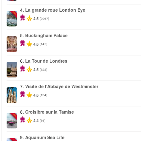
4.
La grande roue London Eye
-25%
4.5
(2967)
5.
Buckingham Palace
4.6
(145)
6.
La Tour de Londres
4.5
(823)
7.
Visite de l'Abbaye de Westminster
4.6
(134)
8.
Croisière sur la Tamise
-10%
4.4
(56)
9.
Aquarium Sea Life
-30%