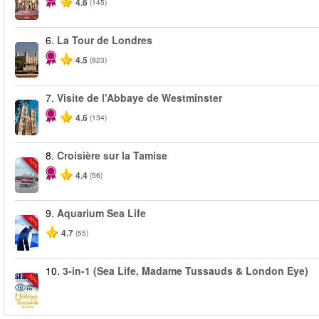
4.6
(145)
6.
La Tour de Londres
4.5
(823)
7.
Visite de l'Abbaye de Westminster
4.6
(134)
8.
Croisière sur la Tamise
-10%
4.4
(56)
9.
Aquarium Sea Life
-30%
4.7
(55)
10.
3-in-1 (Sea Life, Madame Tussauds & London Eye)
-30%