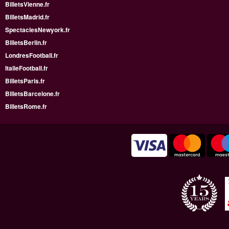
BilletsVienne.fr
BilletsMadrid.fr
SpectaclesNewyork.fr
BilletsBerlin.fr
LondresFootball.fr
ItalieFootball.fr
BilletsParis.fr
BilletsBarcelone.fr
BilletsRome.fr