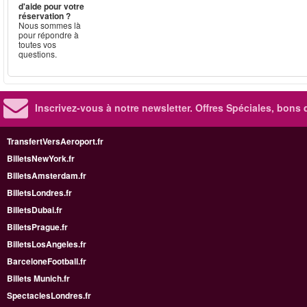
d'aide pour votre
réservation ?
Nous sommes là
pour répondre à
toutes vos
questions.
Inscrivez-vous à notre newsletter. Offres Spéciales, bons 
TransfertVersAeroport.fr
BilletsNewYork.fr
BilletsAmsterdam.fr
BilletsLondres.fr
BilletsDubai.fr
BilletsPrague.fr
BilletsLosAngeles.fr
BarceloneFootball.fr
Billets Munich.fr
SpectaclesLondres.fr