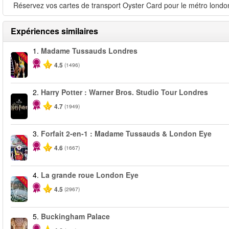
Réservez vos cartes de transport Oyster Card pour le métro londoni
Expériences similaires
1.
Madame Tussauds Londres
-25%
4.5
(1496)
2.
Harry Potter : Warner Bros. Studio Tour Londres
4.7
(1949)
3.
Forfait 2-en-1 : Madame Tussauds & London Eye
-40%
4.6
(1667)
4.
La grande roue London Eye
-25%
4.5
(2967)
5.
Buckingham Palace