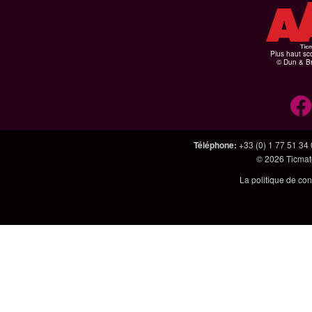
Plus haut sco
© Dun & Br
Téléphone
:
+33 (0) 1 77 51 34
© 2026
Ticmate
La politique de con