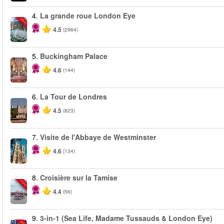
4.
La grande roue London Eye
-25%
4.5
(2964)
5.
Buckingham Palace
4.6
(144)
6.
La Tour de Londres
4.5
(823)
7.
Visite de l'Abbaye de Westminster
4.6
(134)
8.
Croisière sur la Tamise
-10%
4.4
(56)
9.
3-in-1 (Sea Life, Madame Tussauds & London Eye)
-30%