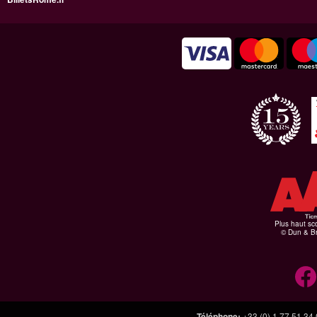
Plus haut sco
© Dun & Br
Téléphone
:
+33 (0) 1 77 51 34