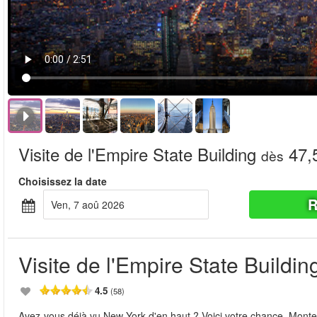
Visite de l'Empire State Building
47,
dès
Choisissez la date
R
ven, 7 aoû 2026
Visite de l'Empire State Buildin
4.5
(58)
Avez-vous déjà vu New York d'en haut ? Voici votre chance. Montez 