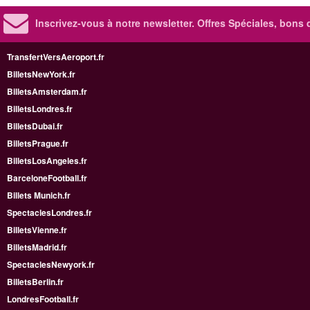
Inscrivez-vous à notre newsletter. Offres Spéciales, bons 
TransfertVersAeroport.fr
BilletsNewYork.fr
BilletsAmsterdam.fr
BilletsLondres.fr
BilletsDubai.fr
BilletsPrague.fr
BilletsLosAngeles.fr
BarceloneFootball.fr
Billets Munich.fr
SpectaclesLondres.fr
BilletsVienne.fr
BilletsMadrid.fr
SpectaclesNewyork.fr
BilletsBerlin.fr
LondresFootball.fr