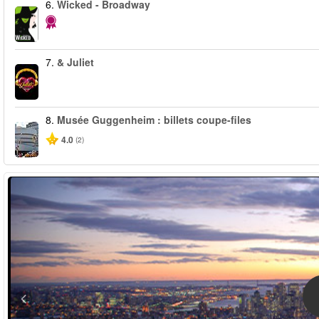
6.
Wicked - Broadway
7.
& Juliet
8.
Musée Guggenheim : billets coupe-files
4.0
(2)