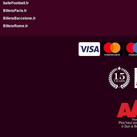
ItalieFootball.fr
BilletsParis.fr
BilletsBarcelone.fr
BilletsRome.fr
Plus haut sco
© Dun & Br