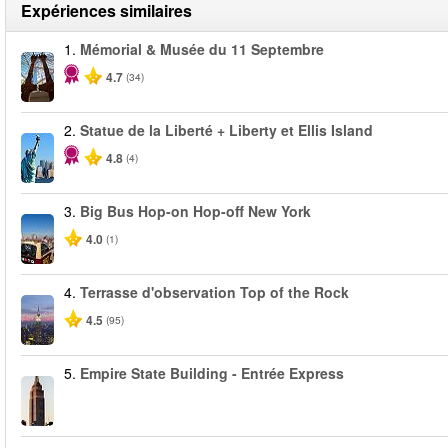
Expériences similaires
1.
Mémorial & Musée du 11 Septembre
4.7
(34)
2.
Statue de la Liberté + Liberty et Ellis Island
4.8
(4)
3.
Big Bus Hop-on Hop-off New York
4.0
(1)
4.
Terrasse d'observation Top of the Rock
4.5
(95)
5.
Empire State Building - Entrée Express