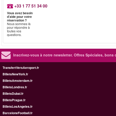
+33 1 77 51 34 00
Vous avez besoin
d'aide pour votre
réservation ?
Nous sommes là
pour répondre à
toutes vos
questions.
Inscrivez-vous à notre newsletter. Offres Spéciales, bons 
TransfertVersAeroport.fr
BilletsNewYork.fr
BilletsAmsterdam.fr
BilletsLondres.fr
BilletsDubai.fr
BilletsPrague.fr
BilletsLosAngeles.fr
BarceloneFootball.fr