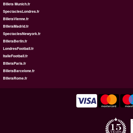
Billets Munich.fr
SpectaclesLondres.fr
BilletsVienne.fr
BilletsMadrid.fr
SpectaclesNewyork.fr
BilletsBerlin.fr
LondresFootball.fr
ItalieFootball.fr
BilletsParis.fr
BilletsBarcelone.fr
BilletsRome.fr