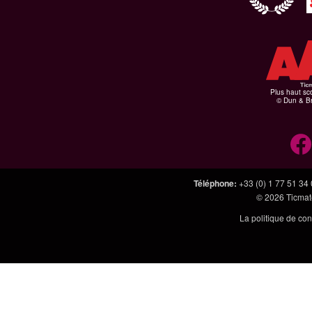
Plus haut sco
© Dun & Br
Téléphone
:
+33 (0) 1 77 51 34
© 2026
Ticmate
La politique de con