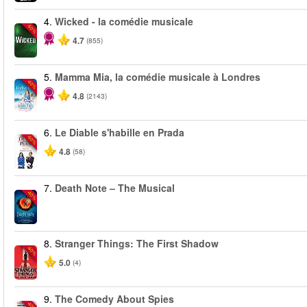
4.
Wicked - la comédie musicale
-50%
4.7
(855)
5.
Mamma Mia, la comédie musicale à Londres
-40%
4.8
(2143)
6.
Le Diable s'habille en Prada
-50%
4.8
(58)
7.
Death Note – The Musical
-40%
8.
Stranger Things: The First Shadow
-40%
5.0
(4)
9.
The Comedy About Spies
-40%