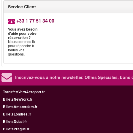
Service Client
+33 1 77 51 34 00
Vous avez besoin
d'aide pour votre
réservation ?
Nous sommes là
pour répondre à
toutes vos
questions.
Inscrivez-vous à notre newsletter. Offres Spéciales, bons 
TransfertVersAeroport.fr
BilletsNewYork.fr
BilletsAmsterdam.fr
BilletsLondres.fr
BilletsDubai.fr
BilletsPrague.fr