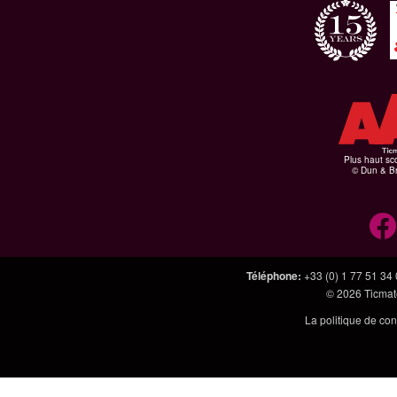
Plus haut sco
© Dun & Br
Téléphone
:
+33 (0) 1 77 51 34
© 2026
Ticmate
La politique de con