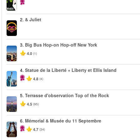
2.
& Juliet
3.
Big Bus Hop-on Hop-off New York
4.0
(1)
4.
Statue de la Liberté + Liberty et Ellis Island
4.8
(4)
5.
Terrasse d'observation Top of the Rock
4.5
(95)
6.
Mémorial & Musée du 11 Septembre
4.7
(34)