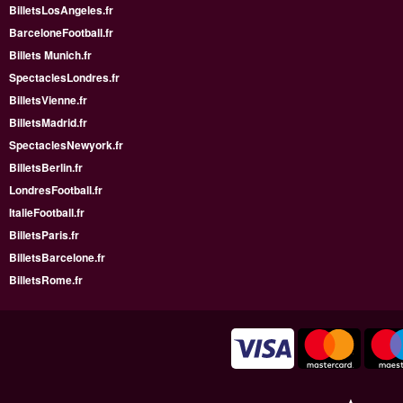
BilletsLosAngeles.fr
BarceloneFootball.fr
Billets Munich.fr
SpectaclesLondres.fr
BilletsVienne.fr
BilletsMadrid.fr
SpectaclesNewyork.fr
BilletsBerlin.fr
LondresFootball.fr
ItalieFootball.fr
BilletsParis.fr
BilletsBarcelone.fr
BilletsRome.fr