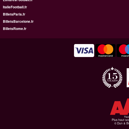
ItalieFootball.fr
BilletsParis.fr
BilletsBarcelone.fr
BilletsRome.fr
Plus haut sco
© Dun & Br