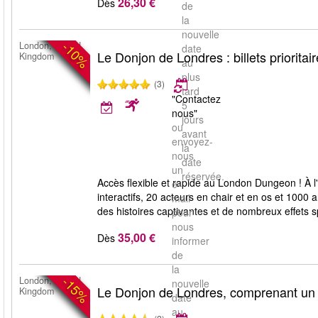
26,30 €
Dès
de
la
nouvelle
-10%
London, United
date
Le Donjon de Londres : billets prioritai
Kingdom
au
plus
(3)
tard
"Contactez
5
nous"
jours
ou
avant
envoyez-
la
nous
date
un
réservée.
Accès flexible et rapide au London Dungeon ! À 
e-
interactifs, 20 acteurs en chair et en os et 1000
mail
des histoires captivantes et de nombreux effets 
pour
nous
35,00 €
Dès
informer
de
la
-15%
London, United
nouvelle
Le Donjon de Londres, comprenant un 
Kingdom
date
au