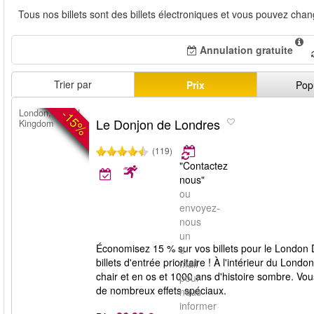
Tous nos billets sont des billets électroniques et vous pouvez chan
Annulation gratuite
Trier par
Prix
Pop
-15%
London, United
Le Donjon de Londres
Kingdom
(119)
"Contactez
nous"
ou
envoyez-
nous
un
Économisez 15 % sur vos billets pour le London D
e-
billets d'entrée prioritaire ! À l'intérieur du Lo
mail
chair et en os et 1000 ans d'histoire sombre. Vo
pour
de nombreux effets spéciaux.
nous
informer