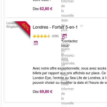
informer
de
62,80 €
Dès
la
nouvelle
date
-60%
London, United
au
Londres - Forfait 5-en-1
Kingdom
plus
tard
(356)
5
"Contactez
jours
nous"
avant
ou
la
envoyez-
date
nous
réservée.
un
Avec notre offre exceptionnelle, vous avez accès
e-
billets par rapport aux prix affichés sur place.
mail
London Eye, l'entrée au Sea Life de Londres, à l'
pour
pouvoir choisir ou modifier la date et l'heure de 
nous
informer
69,80 €
Dès
de
la
nouvelle