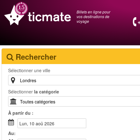
Billets en ligne pour
vos destinations de
voyage
Rechercher
Sélectionner une ville
Sélectionner
la catégorie
À partir du :
lun, 10 aoû 2026
Au: