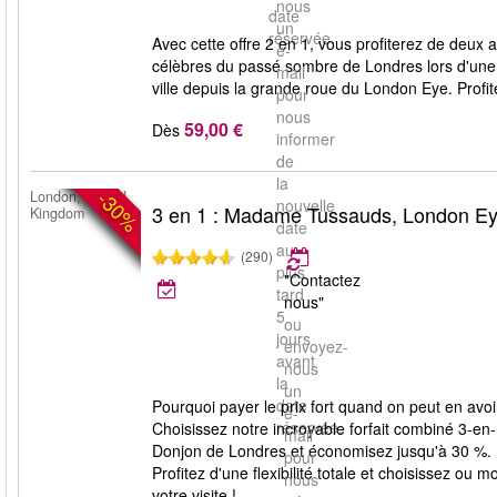
nous
date
un
réservée.
Avec cette offre 2 en 1, vous profiterez de deux
e-
célèbres du passé sombre de Londres lors d'une 
mail
ville depuis la grande roue du London Eye. Profit
pour
nous
59,00 €
Dès
informer
de
la
-30%
London, United
nouvelle
3 en 1 : Madame Tussauds, London E
Kingdom
date
au
(290)
plus
"Contactez
tard
nous"
5
ou
jours
envoyez-
avant
nous
la
un
date
Pourquoi payer le prix fort quand on peut en av
e-
réservée.
Choisissez notre incroyable forfait combiné 3-
mail
Donjon de Londres et économisez jusqu'à 30 %. L'
pour
Profitez d'une flexibilité totale et choisissez ou
nous
votre visite !