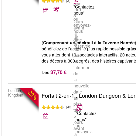
(2)
plus
"Contactez
tard
nous"
5
ou
jours
envoyez-
avant
nous
la
un
date
(
Comprenant un cocktail à la Taverne Hantée
e-
réservée.
bénéficiez de l'accès le plus rapide possible grâc
mail
vous attendent 19 spectacles interactifs, 20 acte
pour
des décors à 360 degrés, des histoires captivant
nous
informer
37,70 €
Dès
de
la
nouvelle
-20%
London, United
date
Forfait 2-en-1 : London Dungeon & Lo
Kingdom
au
plus
(43)
tard
"Contactez
5
nous"
jours
ou
avant
envoyez-
la