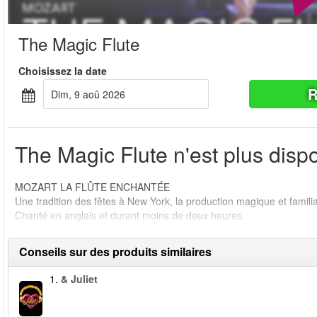
The Magic Flute
Choisissez la date
R
dim, 9 aoû 2026
The Magic Flute n'est plus dispo
MOZART LA FLÛTE ENCHANTÉE
Une tradition des fêtes à New York, la production magique et famili
Chanté en anglais et durant moins de deux heures.
Conseils sur des produits similaires
1.
& Juliet