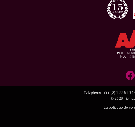
Plus haut sco
© Dun & Br
Téléphone
:
+33 (0) 1 77 51 34
© 2026
Ticmate
La politique de con