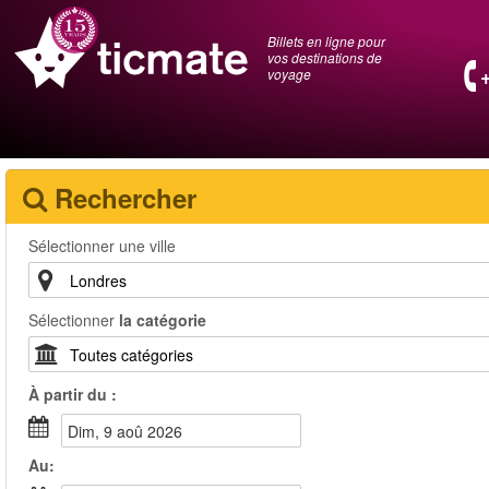
Billets en ligne pour
vos destinations de
voyage
Rechercher
Sélectionner une ville
Sélectionner
la catégorie
À partir du :
dim, 9 aoû 2026
Au: