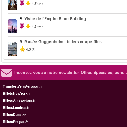
4.7
(34)
8.
Visite de l'Empire State Building
4.5
(58)
9.
Musée Guggenheim : billets coupe-files
4.0
(2)
Inscrivez-vous à notre newsletter. Offres Spéciales, bons 
TransfertVersAeroport.fr
BilletsNewYork.fr
BilletsAmsterdam.fr
BilletsLondres.fr
BilletsDubai.fr
BilletsPrague.fr