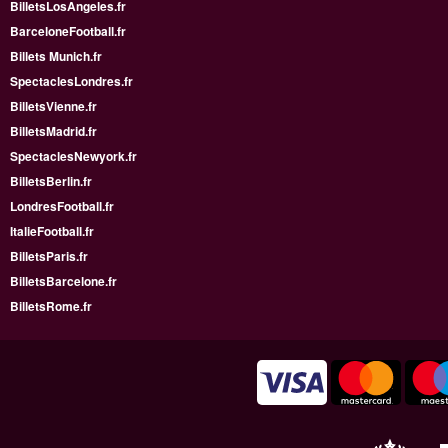
BilletsLosAngeles.fr
BarceloneFootball.fr
Billets Munich.fr
SpectaclesLondres.fr
BilletsVienne.fr
BilletsMadrid.fr
SpectaclesNewyork.fr
BilletsBerlin.fr
LondresFootball.fr
ItalieFootball.fr
BilletsParis.fr
BilletsBarcelone.fr
BilletsRome.fr