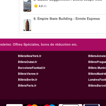
4.0
(2)
9.
Empire State Building - Entrée Express
sletter. Offres Spéciales, bons de réduction etc.
BilletsNewYork.fr
BilletsAmste
BilletsDubai.fr
BilletsPrague
BarceloneFootball.fr
Billets Munic
BilletsVienne.fr
BilletsMadrid
BilletsBerlin.fr
LondresFootb
BilletsParis.fr
BilletsBarcel