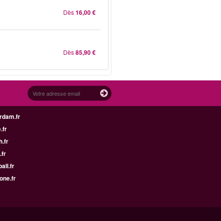
Dès
16,00 €
Dès
85,90 €
rdam.fr
.fr
h.fr
.fr
all.fr
one.fr