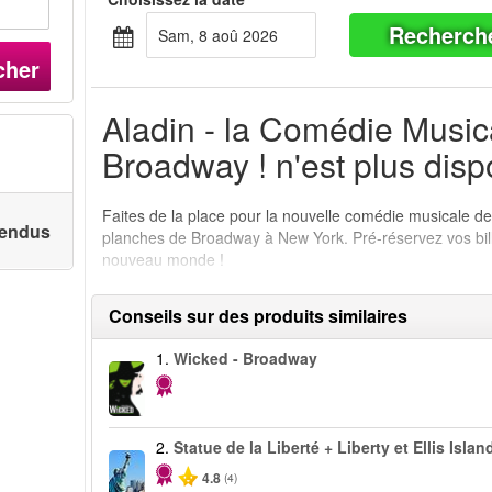
Recherch
sam, 8 aoû 2026
cher
Aladin - la Comédie Musica
Broadway ! n'est plus disp
Faites de la place pour la nouvelle comédie musicale de 
 vendus
planches de Broadway à New York. Pré-réservez vos bill
nouveau monde !
Conseils sur des produits similaires
1.
Wicked - Broadway
2.
Statue de la Liberté + Liberty et Ellis Islan
4.8
(4)