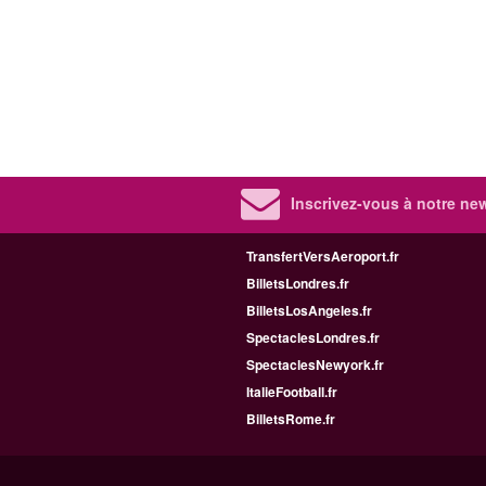
Inscrivez-vous à notre new
TransfertVersAeroport.fr
BilletsLondres.fr
BilletsLosAngeles.fr
SpectaclesLondres.fr
SpectaclesNewyork.fr
ItalieFootball.fr
BilletsRome.fr