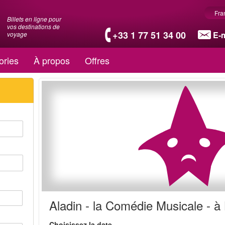
Fra
Billets en ligne pour
vos destinations de
+33 1 77 51 34 00
E-m
voyage
ories
À propos
Offres
Aladin - la Comédie Musicale - à
Choisissez la date