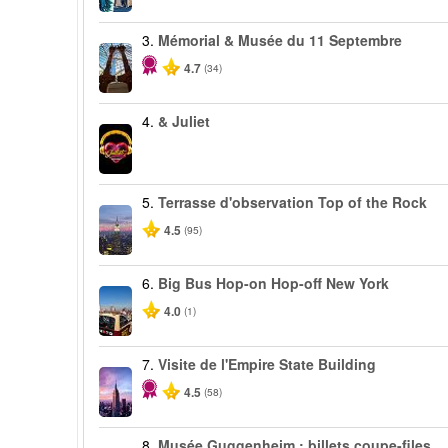
3.
Mémorial & Musée du 11 Septembre
4.7
(34)
4.
& Juliet
5.
Terrasse d'observation Top of the Rock
4.5
(95)
6.
Big Bus Hop-on Hop-off New York
4.0
(1)
7.
Visite de l'Empire State Building
4.5
(58)
8.
Musée Guggenheim : billets coupe-files