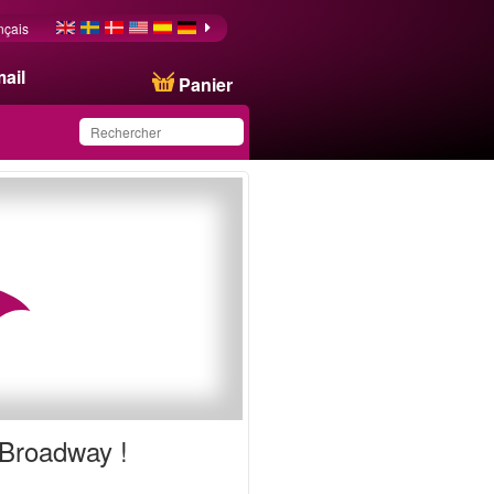
nçais
ail
Panier
Ce produit a été
sauvegardé dans votre
liste.
 Broadway !