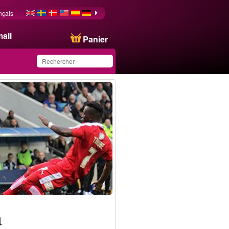
nçais
ail
Panier
Ce produit a été
sauvegardé dans votre
liste.
a