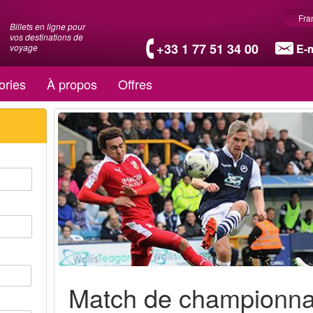
Fra
Billets en ligne pour
vos destinations de
+33 1 77 51 34 00
E-m
voyage
ories
À propos
Offres
Match de championn