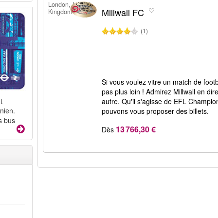
London, United
Millwall FC
Kingdom
(1)
Si vous voulez vitre un match de foot
pas plus loin ! Admirez Millwall en di
t
autre. Qu'il s'agisse de EFL Champio
nien.
pouvons vous proposer des billets.
s bus
13 766,30 €
Dès