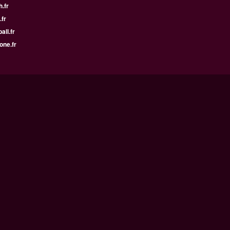
h.fr
.fr
all.fr
one.fr