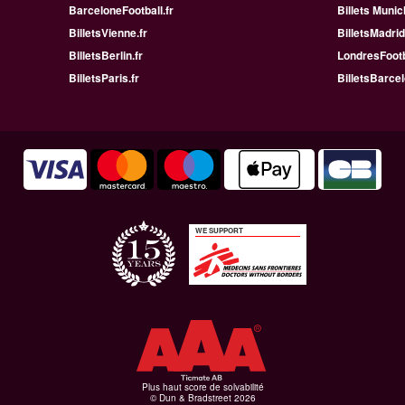
BarceloneFootball.fr
Billets Munic
BilletsVienne.fr
BilletsMadrid
BilletsBerlin.fr
LondresFootb
BilletsParis.fr
BilletsBarcel
WE SUPPORT
Plus haut score de solvabilité
© Dun & Bradstreet 2026