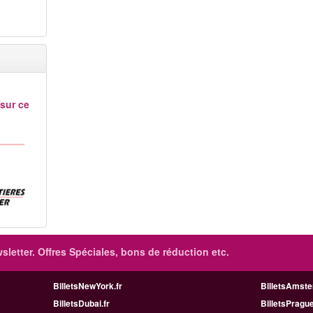
 sur ce
sletter. Offres Spéciales, bons de réduction etc.
BilletsNewYork.fr
BilletsAmste
BilletsDubai.fr
BilletsPrague