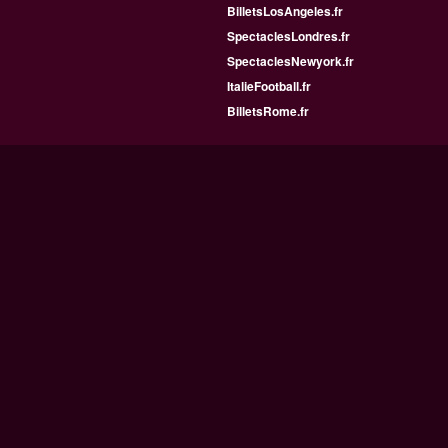
BilletsLosAngeles.fr
SpectaclesLondres.fr
SpectaclesNewyork.fr
ItalieFootball.fr
BilletsRome.fr