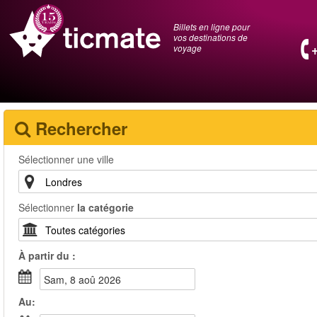
Billets en ligne pour
vos destinations de
voyage
Rechercher
Sélectionner une ville
Sélectionner
la catégorie
À partir du :
sam, 8 aoû 2026
Au: