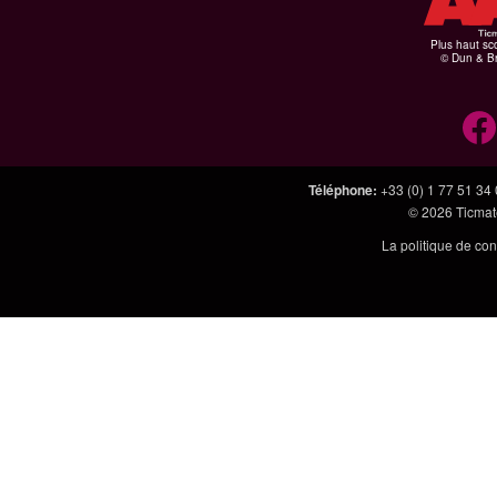
Plus haut sco
© Dun & Br
Téléphone
:
+33 (0) 1 77 51 34
© 2026
Ticmate
La politique de con