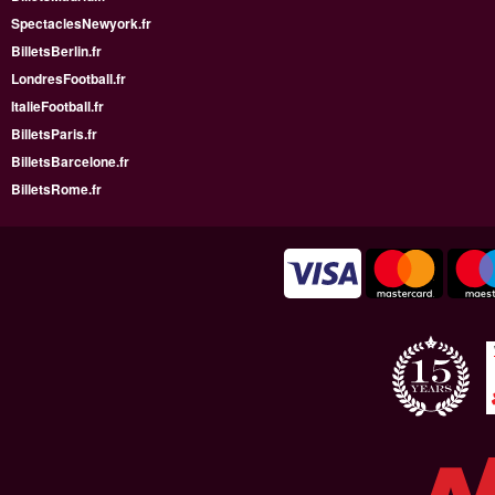
SpectaclesNewyork.fr
BilletsBerlin.fr
LondresFootball.fr
ItalieFootball.fr
BilletsParis.fr
BilletsBarcelone.fr
BilletsRome.fr