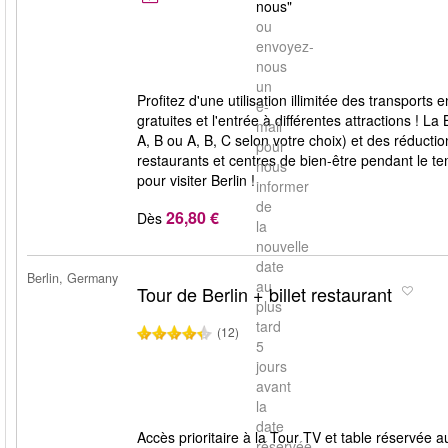
nous"
ou
envoyez-
nous
un
Profitez d'une utilisation illimitée des transpor
e-
gratuites et l'entrée à différentes attractions ! L
mail
A, B ou A, B, C selon votre choix) et des réducti
pour
restaurants et centres de bien-être pendant le t
nous
pour visiter Berlin !
informer
de
26,80 €
Dès
la
nouvelle
date
Berlin, Germany
au
Tour de Berlin + billet restaurant
plus
tard
(12)
5
jours
avant
la
date
Accès prioritaire à la Tour TV et table réservée 
réservée.