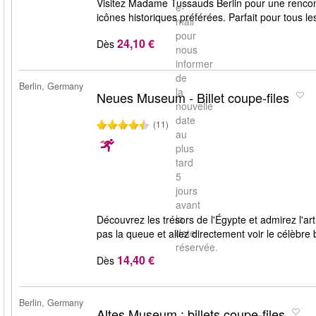
Visitez Madame Tussauds Berlin pour une rencontr
e-
icônes historiques préférées. Parfait pour tous le
mail
pour
24,10 €
Dès
nous
informer
de
Berlin, Germany
la
Neues Museum - Billet coupe-files
nouvelle
date
(11)
au
plus
tard
5
jours
avant
la
Découvrez les trésors de l'Égypte et admirez l'ar
date
pas la queue et allez directement voir le célèbre 
réservée.
14,40 €
Dès
Berlin, Germany
Altes Museum : billets coupe-files