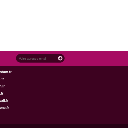
rdam.fr
.fr
h.fr
.fr
all.fr
one.fr