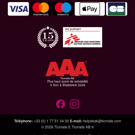
WE SUPPORT
Plus haut score de solvabilité
© Dun & Bradstreet 2026
Téléphone
:
+33 (0) 1 77 51 34 00
E-mail
:
helpdesk@ticmate.com
© 2026
Ticmate.fr
,
Ticmate AB ®