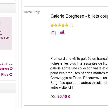
Rome, Italy
Galerie Borghèse - billets cou
t
(3)
us
le,
sse trop
Profitez d'une visite guidée en françai
riches et les plus intéressantes de R
s inclus
–
galerie abrite une collection vaste et 
servez
peintures produites par des maîtres t
Plus
Caravaggio et Titien. Découvrez plus 
Borghèse que sur d'autres circuits, e
votre visite ici !
80,40 €
Dès