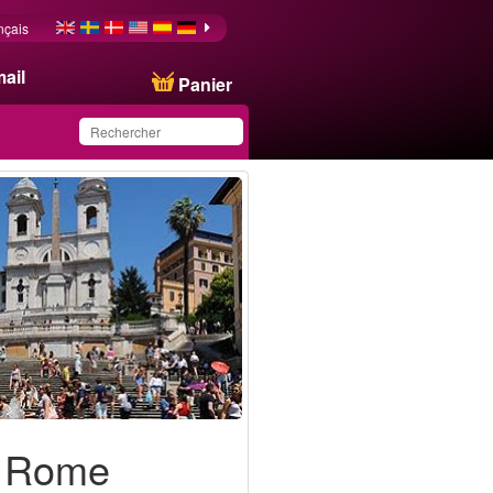
nçais
ail
Panier
Ce produit a été
sauvegardé dans votre
liste.
 à Rome