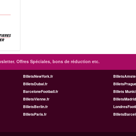
sletter. Offres Spéciales, bons de réduction etc.
BilletsNewYork.fr
BilletsAmste
BilletsDubai.fr
BilletsPrague
BarceloneFootball.fr
Billets Munic
BilletsVienne.fr
BilletsMadrid
BilletsBerlin.fr
LondresFootb
BilletsParis.fr
BilletsBarcel