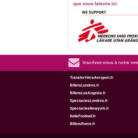
que nous faisons ici.
Inscrivez-vous à notre new
TransfertVersAeroport.fr
BilletsLondres.fr
BilletsLosAngeles.fr
SpectaclesLondres.fr
SpectaclesNewyork.fr
ItalieFootball.fr
BilletsRome.fr