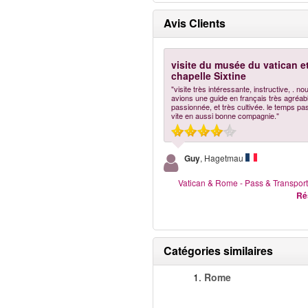
Avis Clients
visite du musée du vatican e
chapelle Sixtine
"visite très intéressante, instructive, . no
avions une guide en français très agréab
passionnée, et très cultivée. le temps pa
vite en aussi bonne compagnie."
Guy
, Hagetmau
Vatican & Rome - Pass & Transport
Ré
Catégories similaires
1.
Rome