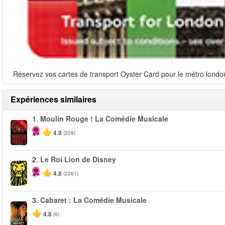
Réservez vos cartes de transport Oyster Card pour le métro londoni
Expériences similaires
1.
Moulin Rouge ! La Comédie Musicale
-50%
4.9
(228)
2.
Le Roi Lion de Disney
4.8
(2261)
3.
Cabaret : La Comédie Musicale
4.8
(6)