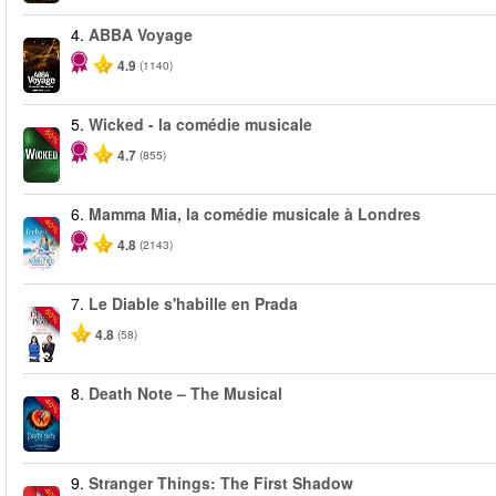
4.
ABBA Voyage
4.9
(1140)
5.
Wicked - la comédie musicale
-50%
4.7
(855)
6.
Mamma Mia, la comédie musicale à Londres
-40%
4.8
(2143)
7.
Le Diable s'habille en Prada
-50%
4.8
(58)
8.
Death Note – The Musical
-40%
9.
Stranger Things: The First Shadow
-40%