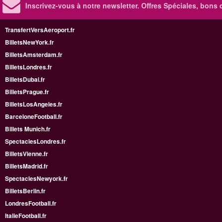
Inscrivez-vous à notre newsletter. Offres Spéciales, bons 
TransfertVersAeroport.fr
BilletsNewYork.fr
BilletsAmsterdam.fr
BilletsLondres.fr
BilletsDubai.fr
BilletsPrague.fr
BilletsLosAngeles.fr
BarceloneFootball.fr
Billets Munich.fr
SpectaclesLondres.fr
BilletsVienne.fr
BilletsMadrid.fr
SpectaclesNewyork.fr
BilletsBerlin.fr
LondresFootball.fr
ItalieFootball.fr