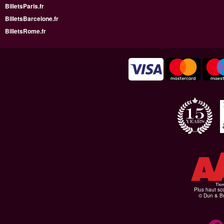
BilletsParis.fr
BilletsBarcelone.fr
BilletsRome.fr
Plus haut sco
© Dun & Br