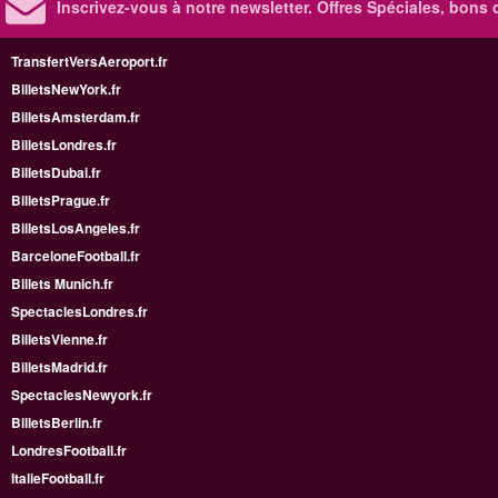
Inscrivez-vous à notre newsletter. Offres Spéciales, bons 
TransfertVersAeroport.fr
BilletsNewYork.fr
BilletsAmsterdam.fr
BilletsLondres.fr
BilletsDubai.fr
BilletsPrague.fr
BilletsLosAngeles.fr
BarceloneFootball.fr
Billets Munich.fr
SpectaclesLondres.fr
BilletsVienne.fr
BilletsMadrid.fr
SpectaclesNewyork.fr
BilletsBerlin.fr
LondresFootball.fr
ItalieFootball.fr