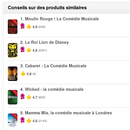
Conseils sur des produits similaires
1.
Moulin Rouge ! La Comédie Musicale
-50%
4.9
(228)
2.
Le Roi Lion de Disney
4.8
(2261)
3.
Cabaret : La Comédie Musicale
4.8
(6)
4.
Wicked - la comédie musicale
-50%
4.7
(855)
5.
Mamma Mia, la comédie musicale à Londres
-40%
4.8
(2143)