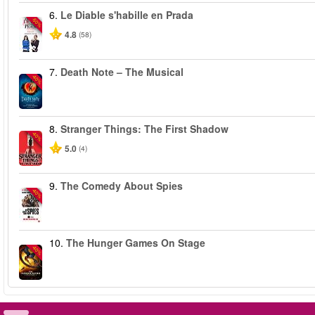
6.
Le Diable s'habille en Prada
-50%
4.8
(58)
7.
Death Note – The Musical
-40%
8.
Stranger Things: The First Shadow
-40%
5.0
(4)
9.
The Comedy About Spies
-40%
10.
The Hunger Games On Stage
-40%