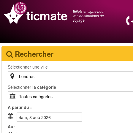
Billets en ligne pour
vos destinations de
voyage
Rechercher
Sélectionner une ville
Sélectionner
la catégorie
À partir du :
sam, 8 aoû 2026
Au: