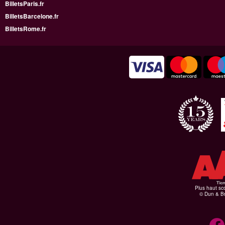
BilletsParis.fr
BilletsBarcelone.fr
BilletsRome.fr
Plus haut sco
© Dun & Br