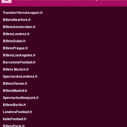
TransfertVersAeroport.fr
BilletsNewYork.fr
BilletsAmsterdam.fr
BilletsLondres.fr
BilletsDubai.fr
BilletsPrague.fr
BilletsLosAngeles.fr
BarceloneFootball.fr
Billets Munich.fr
SpectaclesLondres.fr
BilletsVienne.fr
BilletsMadrid.fr
SpectaclesNewyork.fr
BilletsBerlin.fr
LondresFootball.fr
ItalieFootball.fr
BilletsParis.fr