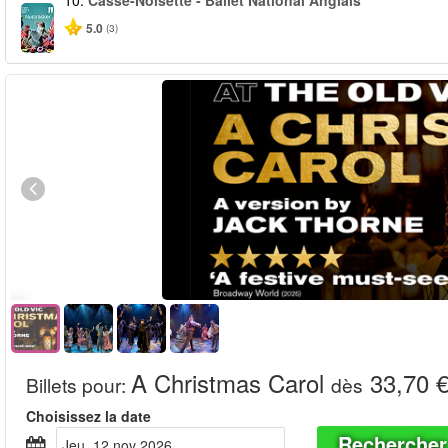
10.
Casse-Noisette - Ballet National Anglais
5.0
(3)
A Christmas Carol
33,70 
Billets pour
:
dès
Choisissez la date
Rechercher
jeu, 12 nov 2026