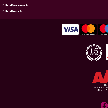
BilletsBarcelone.fr
BilletsRome.fr
Plus haut sco
© Dun & Br