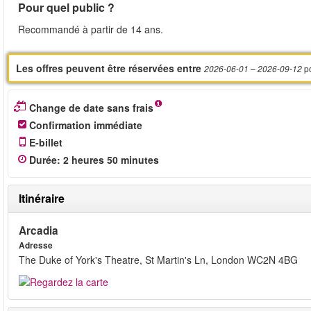
Pour quel public ?
Recommandé à partir de 14 ans.
Les offres peuvent être réservées entre
p
2026-06-01
– 2026-09-12
Change de date sans frais
Confirmation immédiate
E-billet
Durée
: 2
heures
50
minutes
Itinéraire
Arcadia
Adresse
The Duke of York's Theatre, St Martin's Ln, London WC2N 4BG