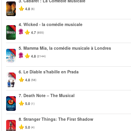
3.
Cabaret : La Comédie Musicale
4.8
(6)
4.
Wicked - la comédie musicale
-50%
4.7
(855)
5.
Mamma Mia, la comédie musicale à Londres
-40%
4.8
(2144)
6.
Le Diable s'habille en Prada
-50%
4.8
(58)
7.
Death Note – The Musical
-40%
5.0
(1)
8.
Stranger Things: The First Shadow
-40%
5.0
(4)