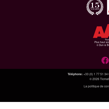
Plus haut sco
© Dun & Br
Téléphone
:
+33 (0) 1 77 51 34
© 2026
Ticmate
La politique de con