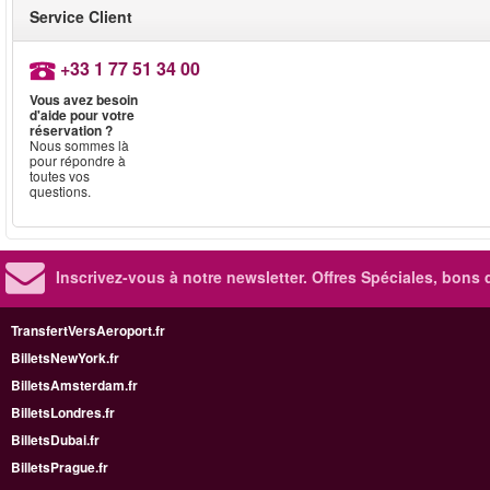
Service Client
+33 1 77 51 34 00
Vous avez besoin
d'aide pour votre
réservation ?
Nous sommes là
pour répondre à
toutes vos
questions.
Inscrivez-vous à notre newsletter. Offres Spéciales, bons 
TransfertVersAeroport.fr
BilletsNewYork.fr
BilletsAmsterdam.fr
BilletsLondres.fr
BilletsDubai.fr
BilletsPrague.fr