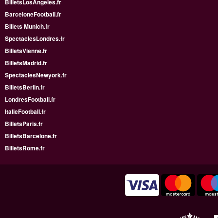
BilletsLosAngeles.fr
BarceloneFootball.fr
Billets Munich.fr
SpectaclesLondres.fr
BilletsVienne.fr
BilletsMadrid.fr
SpectaclesNewyork.fr
BilletsBerlin.fr
LondresFootball.fr
ItalieFootball.fr
BilletsParis.fr
BilletsBarcelone.fr
BilletsRome.fr