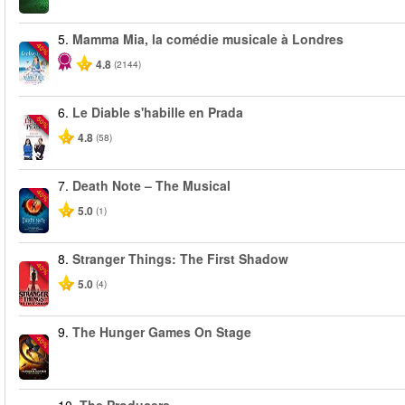
5.
Mamma Mia, la comédie musicale à Londres
-40%
4.8
(2144)
6.
Le Diable s'habille en Prada
-50%
4.8
(58)
7.
Death Note – The Musical
-40%
5.0
(1)
8.
Stranger Things: The First Shadow
-40%
5.0
(4)
9.
The Hunger Games On Stage
-40%