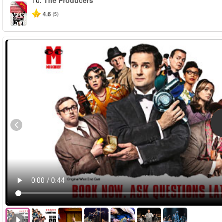
10.
The Producers
-50%
4.6
(5)