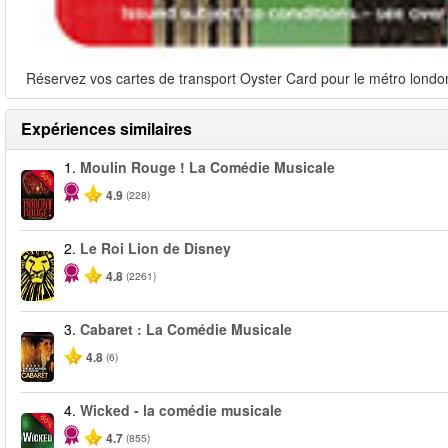
Réservez vos cartes de transport Oyster Card pour le métro londoni
Expériences similaires
1.
Moulin Rouge ! La Comédie Musicale
-50%
4.9
(228)
2.
Le Roi Lion de Disney
4.8
(2261)
3.
Cabaret : La Comédie Musicale
4.8
(6)
4.
Wicked - la comédie musicale
-50%
4.7
(855)