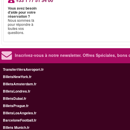
+33 1 77 51 34 00
Vous avez besoin
d'aide pour votre
réservation ?
Nous sommes là
pour répondre à
toutes vos
questions.
Inscrivez-vous à notre newsletter. Offres Spéciales, bons 
TransfertVersAeroport.fr
BilletsNewYork.fr
BilletsAmsterdam.fr
BilletsLondres.fr
BilletsDubai.fr
BilletsPrague.fr
BilletsLosAngeles.fr
BarceloneFootball.fr
Billets Munich.fr