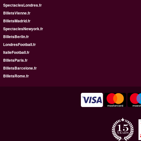
SpectaclesLondres.fr
BilletsVienne.fr
BilletsMadrid.fr
SpectaclesNewyork.fr
BilletsBerlin.fr
LondresFootball.fr
ItalieFootball.fr
BilletsParis.fr
BilletsBarcelone.fr
BilletsRome.fr