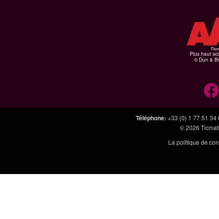
Plus haut sco
© Dun & Br
Téléphone
:
+33 (0) 1 77 51 34
© 2026
Ticmate
La politique de con