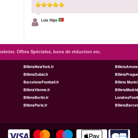
Luis filipe
sletter. Offres Spéciales, bons de réduction etc.
BilletsNewYork.fr
BilletsAmste
BilletsDubai.fr
BilletsPrague
BarceloneFootball.fr
Billets Munic
BilletsVienne.fr
BilletsMadrid
BilletsBerlin.fr
LondresFootb
BilletsParis.fr
BilletsBarcel