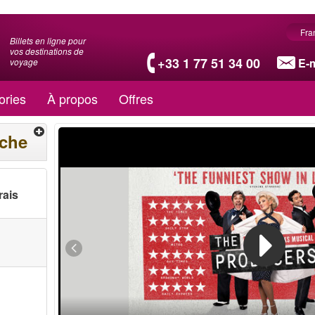
Fra
Billets en ligne pour
vos destinations de
+33 1 77 51 34 00
E-m
voyage
ories
À propos
Offres
rche
rais