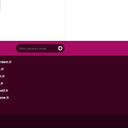
rdam.fr
.fr
h.fr
.fr
all.fr
one.fr