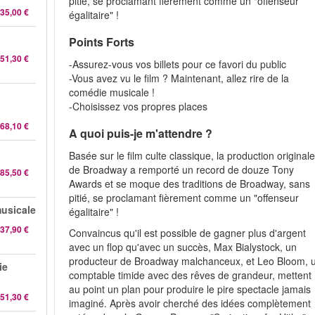
pitié, se proclamant fièrement comme un "offenseur
35,00 €
égalitaire" !
Points Forts
51,30 €
-Assurez-vous vos billets pour ce favori du public
-Vous avez vu le film ? Maintenant, allez rire de la
comédie musicale !
-Choisissez vos propres places
68,10 €
A quoi puis-je m'attendre ?
Basée sur le film culte classique, la production original
de Broadway a remporté un record de douze Tony
85,50 €
Awards et se moque des traditions de Broadway, sans
pitié, se proclamant fièrement comme un "offenseur
musicale
égalitaire" !
37,90 €
Convaincus qu'il est possible de gagner plus d'argent
avec un flop qu'avec un succès, Max Bialystock, un
producteur de Broadway malchanceux, et Leo Bloom, 
ie
comptable timide avec des rêves de grandeur, mettent
au point un plan pour produire le pire spectacle jamais
51,30 €
imaginé. Après avoir cherché des idées complètement