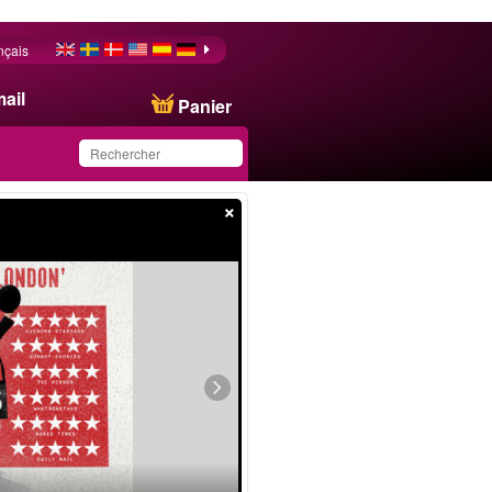
nçais
ail
Panier
×
Ce produit a été
sauvegardé dans votre
liste.