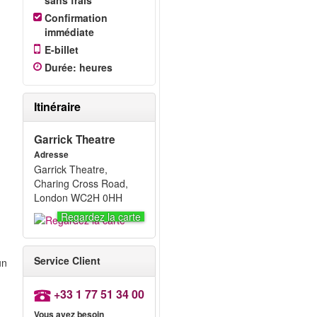
sans frais
Confirmation
immédiate
E-billet
Durée
:
heures
Itinéraire
Garrick Theatre
Adresse
e
Garrick Theatre,
Charing Cross Road,
London WC2H 0HH
Regardez la carte
Service Client
un
+33 1 77 51 34 00
Vous avez besoin