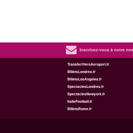
Inscrivez-vous à notre new
TransfertVersAeroport.fr
BilletsLondres.fr
BilletsLosAngeles.fr
SpectaclesLondres.fr
SpectaclesNewyork.fr
ItalieFootball.fr
BilletsRome.fr