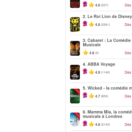
4.9
Dès
(227)
2.
Le Roi Lion de Disney
4.8
Dès
(2261)
3.
Cabaret : La Comédie
Musicale
4.8
Dès
(5)
4.
ABBA Voyage
4.9
Dès
(1140)
5.
Wicked - la comédie 
-50%
4.7
Dès
(855)
6.
Mamma Mia, la coméd
-40%
musicale à Londres
4.8
Dès
(2143)