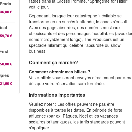
ratées dans la Grosse Pomme, "Springtime for Hitler"
 Prada
voit le jour.
36,00 €
Cependant, lorsque leur catastrophe inévitable se
transforme en un succès inattendu, le chaos s'ensuit.
Avec des gags absurdes, des numéros musicaux
ical
éblouissants et des personnages inoubliables (avec de
59,70 €
noms incroyablement longs), The Producers est un
spectacle hilarant qui célèbre l'absurdité du show-
business.
First
Comment ça marche?
50,00 €
Comment obtenir mes billets ?
pies
Vos e-billets vous seront envoyés directement par e-ma
dès que votre réservation sera terminée.
21,60 €
Informations importantes
Veuillez noter : Les offres peuvent ne pas être
disponibles à toutes les dates. En période de forte
affluence (par ex. Pâques, Noël et les vacances
scolaires britanniques), les tarifs standards peuvent
s’appliquer.