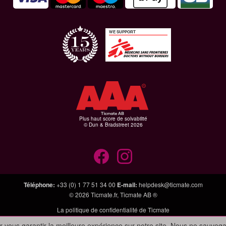
WE SUPPORT
Plus haut score de solvabilité
© Dun & Bradstreet 2026
Téléphone
:
+33 (0) 1 77 51 34 00
E-mail
:
helpdesk@ticmate.com
© 2026
Ticmate.fr
,
Ticmate AB ®
La politique de confidentialité de Ticmate
r vous garantir la meilleure expérience sur notre site. Nous ne sauveg