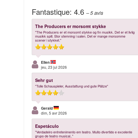
Fantastique:
4.6
– 5
avis
The Producers er morsomt stykke
"The Producers er et morsomt stykke og fin musikk. Det er et livlig
musikk spill. Stor stemning i salen. Det er mange morsomme
scener i stykket."
Ellen
jeu, 23 jul 2026
Sehr gut
"Tolle Schauspieler, Ausstattung und gute Plätze"
Gerald
dim, 5 avr 2026
Espetáculo
"Verdadeiro entretenimento em teatro. Muito divertido e excelente
grupo de teatro musical.."