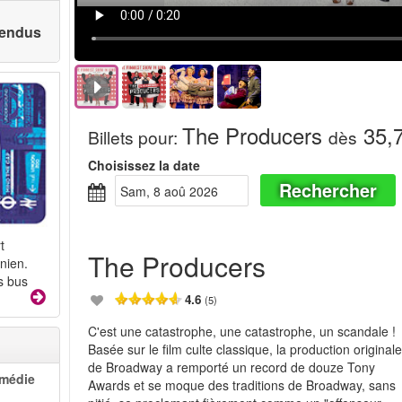
 vendus
The Producers
35,7
Billets pour
:
dès
Choisissez la date
Rechercher
sam, 8 aoû 2026
t
The Producers
nien.
s bus
4.6
(5)
C'est une catastrophe, une catastrophe, un scandale !
Basée sur le film culte classique, la production original
de Broadway a remporté un record de douze Tony
omédie
Awards et se moque des traditions de Broadway, sans