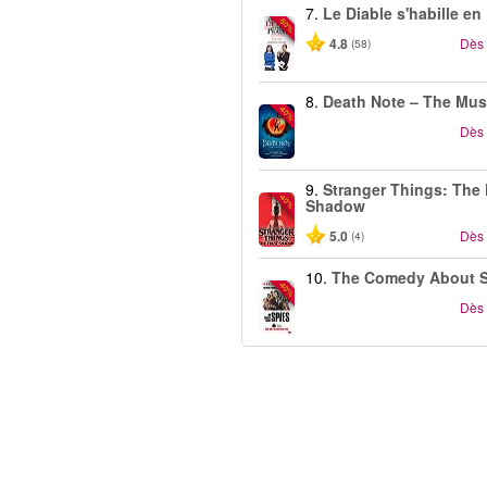
7.
Le Diable s'habille en
-50%
4.8
Dès
(58)
8.
Death Note – The Mus
-40%
Dès
9.
Stranger Things: The 
-40%
Shadow
5.0
Dès
(4)
10.
The Comedy About S
-40%
Dès