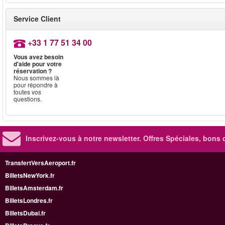
Service Client
+33 1 77 51 34 00
Vous avez besoin
d'aide pour votre
réservation ?
Nous sommes là
pour répondre à
toutes vos
questions.
Inscrivez-vous à notre newsletter. Offres Spéciales, bons 
TransfertVersAeroport.fr
BilletsNewYork.fr
BilletsAmsterdam.fr
BilletsLondres.fr
BilletsDubai.fr