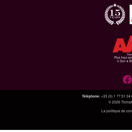
Plus haut sco
© Dun & Br
Téléphone
:
+33 (0) 1 77 51 34
© 2026
Ticmate
La politique de con