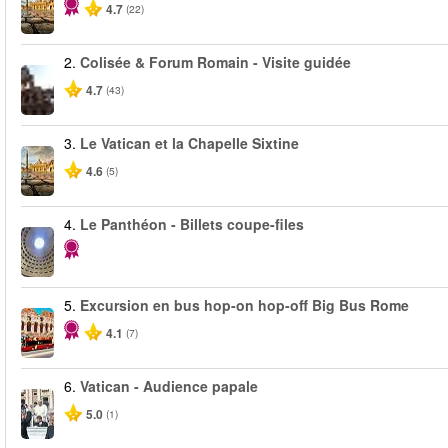
4.7
(22)
2.
Colisée & Forum Romain - Visite guidée
4.7
(43)
3.
Le Vatican et la Chapelle Sixtine
4.6
(5)
4.
Le Panthéon - Billets coupe-files
5.
Excursion en bus hop-on hop-off Big Bus Rome
4.1
(7)
6.
Vatican - Audience papale
5.0
(1)