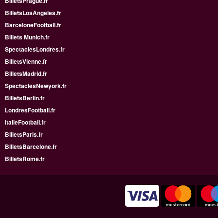
BilletsPrague.fr
BilletsLosAngeles.fr
BarceloneFootball.fr
Billets Munich.fr
SpectaclesLondres.fr
BilletsVienne.fr
BilletsMadrid.fr
SpectaclesNewyork.fr
BilletsBerlin.fr
LondresFootball.fr
ItalieFootball.fr
BilletsParis.fr
BilletsBarcelone.fr
BilletsRome.fr