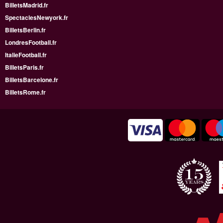
BilletsMadrid.fr
SpectaclesNewyork.fr
BilletsBerlin.fr
LondresFootball.fr
ItalieFootball.fr
BilletsParis.fr
BilletsBarcelone.fr
BilletsRome.fr