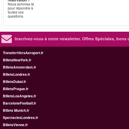
réservation ?
Nous sommes là
pour répondre à
toutes vos
questions.
Inscrivez-vous à notre newsletter. Offres Spéciales, bons 
TransfertVersAeroport.fr
BilletsNewYork.fr
BilletsAmsterdam.fr
BilletsLondres.fr
BilletsDubai.fr
BilletsPrague.fr
BilletsLosAngeles.fr
BarceloneFootball.fr
Billets Munich.fr
SpectaclesLondres.fr
BilletsVienne.fr