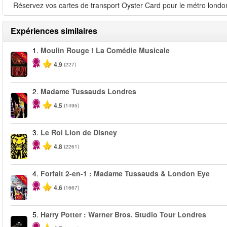
Réservez vos cartes de transport Oyster Card pour le métro londoni
Expériences similaires
1.
Moulin Rouge ! La Comédie Musicale
-50%
4.9
(227)
2.
Madame Tussauds Londres
-25%
4.5
(1495)
3.
Le Roi Lion de Disney
4.8
(2261)
4.
Forfait 2-en-1 : Madame Tussauds & London Eye
-40%
4.6
(1667)
5.
Harry Potter : Warner Bros. Studio Tour Londres