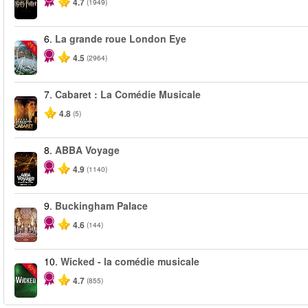
4.7
(1949)
6.
La grande roue London Eye
-25%
4.5
(2964)
7.
Cabaret : La Comédie Musicale
4.8
(5)
8.
ABBA Voyage
4.9
(1140)
9.
Buckingham Palace
4.6
(144)
10.
Wicked - la comédie musicale
-50%
4.7
(855)