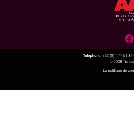
Plus haut sco
© Dun & Br
Téléphone
:
+33 (0) 1 77 51 34
© 2026
Ticmate
La politique de con