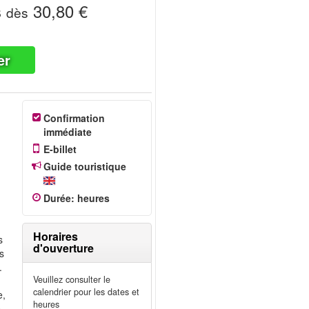
s
30,80 €
dès
er
Confirmation
immédiate
E-billet
Guide touristique
Durée
:
heures
Horaires
s
d'ouverture
ts
.
Veuillez consulter le
calendrier pour les dates et
e,
heures
e