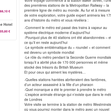
Votre voyage commence à la station Baker Street, l’un
des premières stations de la Metropolitan Railway – la
première ligne de métro au monde. Au fur et à mesure
66,10 €
de votre exploration, votre guide expert animera les 17
ans d’histoire du métro et vous révélera :
e Hotel
-Comment le métro est passé des trains à vapeur au
05,60 €
système électrique moderne d’aujourd’hui
-Pourquoi plus de 40 stations ont été abandonnées – e
ce qu’il en reste aujourd’hui
-Le symbole emblématique du « roundel » et comment 
est devenu un symbole mondial
-Le rôle du métro pendant la Seconde Guerre mondiale
lorsqu’il a abrité plus de 170 000 personnes et même
stocké des trésors du British Museum
Et pour ceux qui aiment les mystères…
-Quelles stations hantées abriteraient des fantômes,
d’un acteur assassiné à la fille d’un pharaon
-Quel monarque a été le premier à prendre le métro
-L’espèce animale étrange qui n’existe que dans le mét
de Londres
Votre visite se termine à la station de métro Westminste
où vous pourrez monter dans le métro avec un nouvel