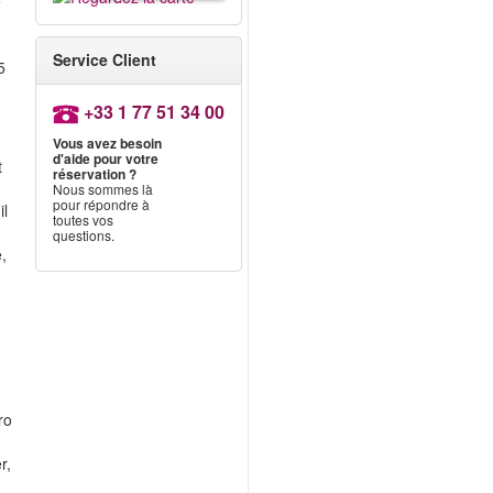
e
Service Client
5
+33 1 77 51 34 00
Vous avez besoin
d'aide pour votre
t
réservation ?
Nous sommes là
pour répondre à
il
toutes vos
questions.
,
ro
r,