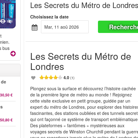
Les Secrets du Métro de Londre
Choisissez la date
Recherch
mar, 11 aoû 2026
t
nien.
s bus
Les Secrets du Métro de
Londres
4.0
(1)
 de
Plongez sous la surface et découvrez l’histoire cachée
de la première ligne de métro au monde ! Rejoignez
30,50 €
cette visite exclusive en petit groupe, guidée par un
es
expert du métro de Londres, pour explorer des histoire
fascinantes, des stations oubliées et des tunnels secre
qui ont façonné ce système de transport emblématique
50,80 €
Des plateformes « fantômes » mystérieuses aux
voyages secrets de Winston Churchill pendant la guerr
vous ne regarderez jamais plus le métro de Londres d