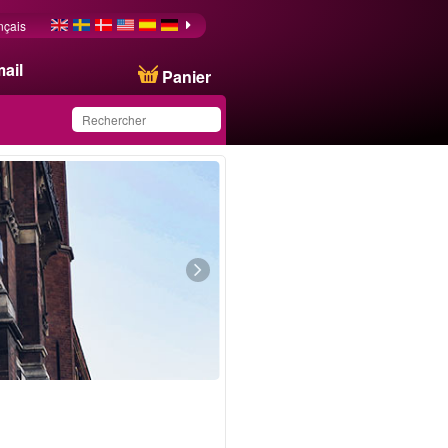
nçais
ail
Panier
Ce produit a été
sauvegardé dans votre
liste.