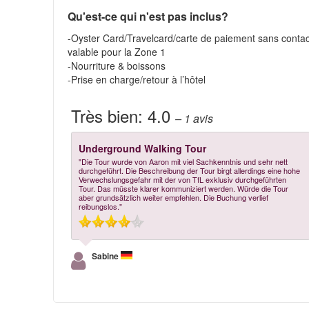
Qu'est-ce qui n'est pas inclus?
-Oyster Card/Travelcard/carte de paiement sans contac
valable pour la Zone 1
-Nourriture & boissons
-Prise en charge/retour à l’hôtel
Très bien:
4.0
– 1
avis
Underground Walking Tour
"Die Tour wurde von Aaron mit viel Sachkenntnis und sehr nett
durchgeführt. Die Beschreibung der Tour birgt allerdings eine hohe
Verwechslungsgefahr mit der von TfL exklusiv durchgeführten
Tour. Das müsste klarer kommuniziert werden. Würde die Tour
aber grundsätzlich weiter empfehlen. Die Buchung verlief
reibungslos."
Sabine