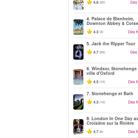
4.6
Dès
(20)
4.
Palace de Blenheim,
Downton Abbey & Cots
4.3
Dès
1
(3)
5.
Jack the Ripper Tour
4.7
Dès
(25)
6.
Windsor, Stonehenge 
ville d'Oxford
4.5
Dès
1
(10)
7.
Stonehenge et Bath
4.3
Dès
1
(12)
8.
London In One Day a
Croisière sur la Rivière
4.7
Dès
1
(6)