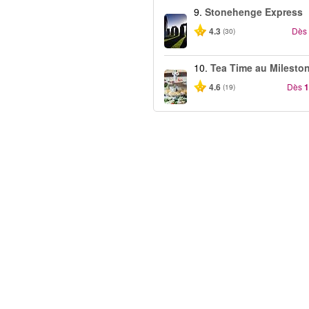
9.
Stonehenge Express
4.3
Dès
(30)
10.
Tea Time au Mileston
4.6
Dès
1
(19)