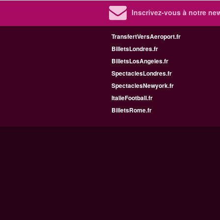
Inscrivez-vous à notre new
TransfertVersAeroport.fr
BilletsLondres.fr
BilletsLosAngeles.fr
SpectaclesLondres.fr
SpectaclesNewyork.fr
ItalieFootball.fr
BilletsRome.fr