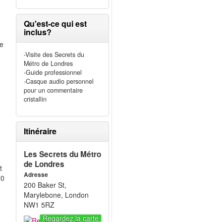
Qu'est-ce qui est
inclus?
be
-Visite des Secrets du
Métro de Londres
-Guide professionnel
-Casque audio personnel
pour un commentaire
cristallin
Itinéraire
Les Secrets du Métro
de Londres
t
Adresse
70
200 Baker St,
,
Marylebone, London
NW1 5RZ
Regardez la carte