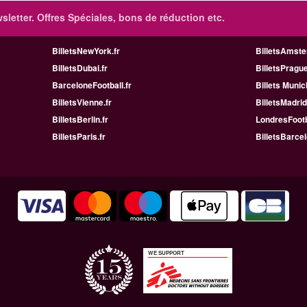
sletter. Offres Spéciales, bons de réduction etc.
BilletsNewYork.fr
BilletsAmste
BilletsDubai.fr
BilletsPrague
BarceloneFootball.fr
Billets Munic
BilletsVienne.fr
BilletsMadrid
BilletsBerlin.fr
LondresFootb
BilletsParis.fr
BilletsBarcel
WE SUPPORT