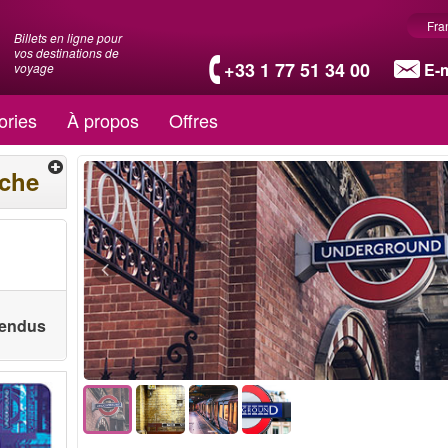
Fra
Billets en ligne pour
vos destinations de
+33 1 77 51 34 00
E-m
voyage
ories
À propos
Offres
rche
 vendus