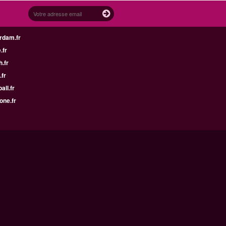
rdam.fr
.fr
h.fr
.fr
all.fr
one.fr