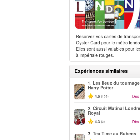
Réservez vos cartes de transpor
Oyster Card pour le métro londo
Elles sont aussi valables pour le
à impériale rouges.
Expériences similaires
1.
Les lieux du tournage
Harry Potter
4.5
Dès
(109)
2.
Circuit Matinal Londr
Royal
4.3
Dès
(3)
3.
Tea Time au Rubens