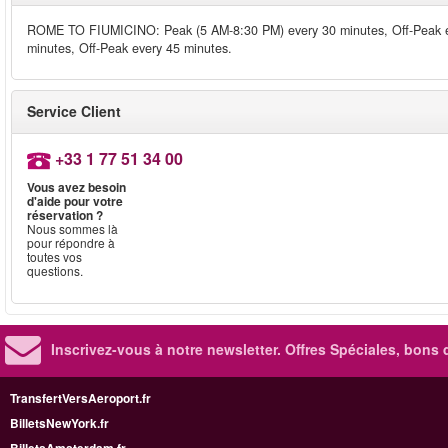
ROME TO FIUMICINO: Peak (5 AM-8:30 PM) every 30 minutes, Off-Peak 
minutes, Off-Peak every 45 minutes.
Service Client
+33 1 77 51 34 00
Vous avez besoin
d'aide pour votre
réservation ?
Nous sommes là
pour répondre à
toutes vos
questions.
Inscrivez-vous à notre newsletter. Offres Spéciales, bons 
TransfertVersAeroport.fr
BilletsNewYork.fr
BilletsAmsterdam.fr