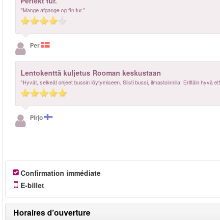
Perfekt tur.
"Mange afgange og fin tur."
Per
Lentokenttä kuljetus Rooman keskustaan
"Hyvät, selkeät ohjeet bussin löytymiseen. Siisti bussi, ilmastoinnilla. Erittäin hyvä et
Pirjo
Confirmation immédiate
E-billet
Horaires d'ouverture