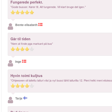
Fungerede perfekt.
"Gode busser. Kører tit. Alt fungerede. Vil klart bruge det igen."
Bente elisabeth
Går til tiden
"Nem at finde pga markant på bus"
Inge
Hyvin toimi kuljtus
"Ohjeeseen oli laitettu laituri viisi ja nyt bussi lähti laiturilta 12. Pieni hetki meni etsi
Tarja