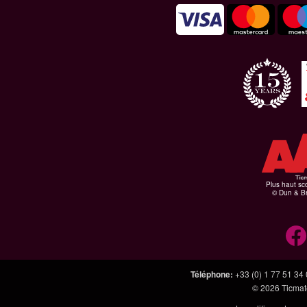
Plus haut sco
© Dun & Br
Téléphone
:
+33 (0) 1 77 51 34
© 2026
Ticmate