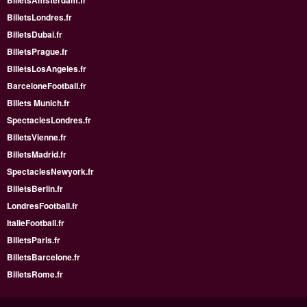
BilletsLondres.fr
BilletsDubai.fr
BilletsPrague.fr
BilletsLosAngeles.fr
BarceloneFootball.fr
Billets Munich.fr
SpectaclesLondres.fr
BilletsVienne.fr
BilletsMadrid.fr
SpectaclesNewyork.fr
BilletsBerlin.fr
LondresFootball.fr
ItalieFootball.fr
BilletsParis.fr
BilletsBarcelone.fr
BilletsRome.fr