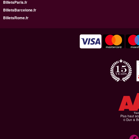
BilletsParis.fr
BilletsBarcelone.fr
BilletsRome.fr
Plus haut sco
© Dun & Br