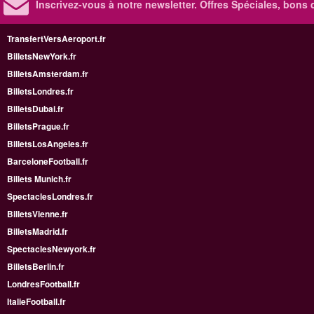
Inscrivez-vous à notre newsletter. Offres Spéciales, bons 
TransfertVersAeroport.fr
BilletsNewYork.fr
BilletsAmsterdam.fr
BilletsLondres.fr
BilletsDubai.fr
BilletsPrague.fr
BilletsLosAngeles.fr
BarceloneFootball.fr
Billets Munich.fr
SpectaclesLondres.fr
BilletsVienne.fr
BilletsMadrid.fr
SpectaclesNewyork.fr
BilletsBerlin.fr
LondresFootball.fr
ItalieFootball.fr