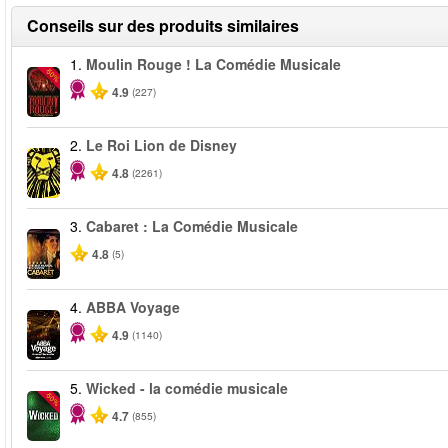
Conseils sur des produits similaires
1.
Moulin Rouge ! La Comédie Musicale
-50%
4.9
(227)
2.
Le Roi Lion de Disney
4.8
(2261)
3.
Cabaret : La Comédie Musicale
4.8
(5)
4.
ABBA Voyage
4.9
(1140)
5.
Wicked - la comédie musicale
-50%
4.7
(855)