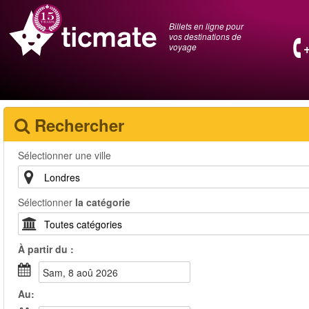
Billets en ligne pour
vos destinations de
voyage
Rechercher
Sélectionner une ville
Sélectionner
la catégorie
À partir du :
sam, 8 aoû 2026
Au: