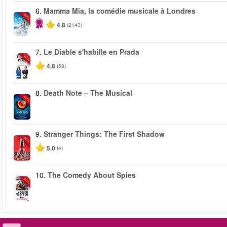
6.
Mamma Mia, la comédie musicale à Londres
-40%
4.8
(2143)
7.
Le Diable s'habille en Prada
-50%
4.8
(58)
8.
Death Note – The Musical
-40%
9.
Stranger Things: The First Shadow
-40%
5.0
(4)
10.
The Comedy About Spies
-40%