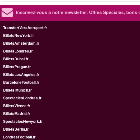
Inscrivez-vous à notre newsletter. Offres Spéciales, bons 
TransfertVersAeroport.fr
BilletsNewYork.fr
BilletsAmsterdam.fr
BilletsLondres.fr
BilletsDubai.fr
BilletsPrague.fr
BilletsLosAngeles.fr
BarceloneFootball.fr
Billets Munich.fr
SpectaclesLondres.fr
BilletsVienne.fr
BilletsMadrid.fr
SpectaclesNewyork.fr
BilletsBerlin.fr
LondresFootball.fr