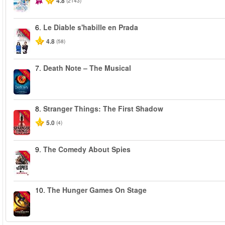
4.8
(2143)
6.
Le Diable s'habille en Prada
-50%
4.8
(58)
7.
Death Note – The Musical
-40%
8.
Stranger Things: The First Shadow
-40%
5.0
(4)
9.
The Comedy About Spies
-40%
10.
The Hunger Games On Stage
-40%