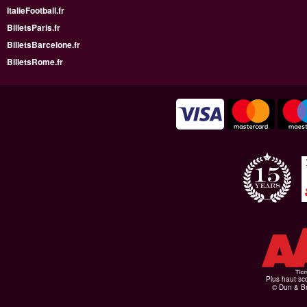
ItalieFootball.fr
BilletsParis.fr
BilletsBarcelone.fr
BilletsRome.fr
Plus haut sco
© Dun & Br