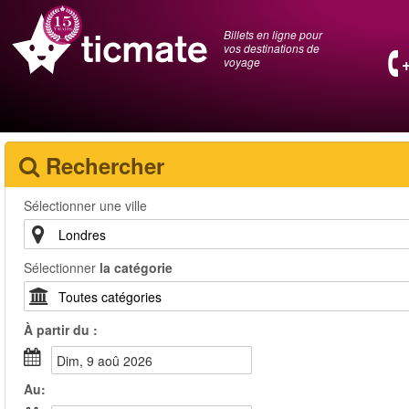
Billets en ligne pour
vos destinations de
voyage
Rechercher
Sélectionner une ville
Sélectionner
la catégorie
À partir du :
dim, 9 aoû 2026
Au: