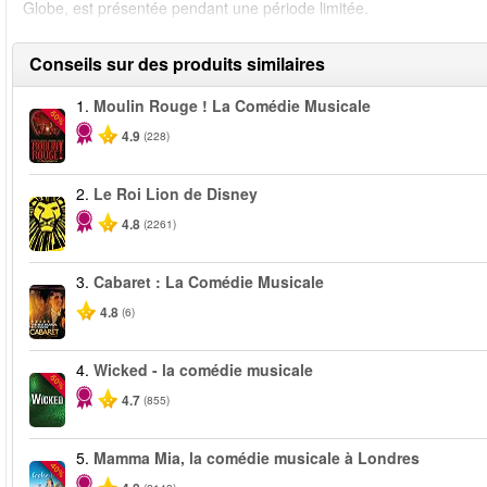
Globe, est présentée pendant une période limitée.
Conseils sur des produits similaires
1.
Moulin Rouge ! La Comédie Musicale
-50%
4.9
(228)
2.
Le Roi Lion de Disney
4.8
(2261)
3.
Cabaret : La Comédie Musicale
4.8
(6)
4.
Wicked - la comédie musicale
-50%
4.7
(855)
5.
Mamma Mia, la comédie musicale à Londres
-40%