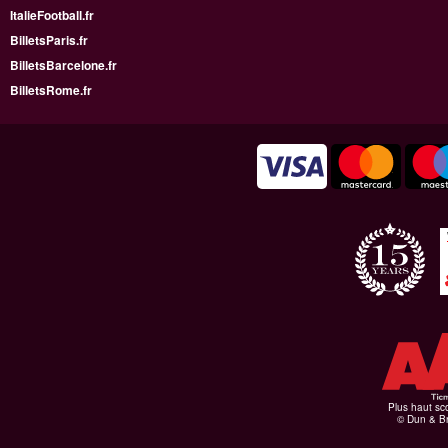
ItalieFootball.fr
BilletsParis.fr
BilletsBarcelone.fr
BilletsRome.fr
Plus haut sco
© Dun & Br