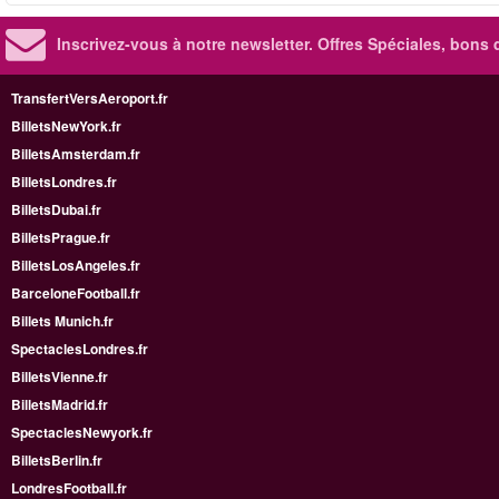
Inscrivez-vous à notre newsletter. Offres Spéciales, bons 
TransfertVersAeroport.fr
BilletsNewYork.fr
BilletsAmsterdam.fr
BilletsLondres.fr
BilletsDubai.fr
BilletsPrague.fr
BilletsLosAngeles.fr
BarceloneFootball.fr
Billets Munich.fr
SpectaclesLondres.fr
BilletsVienne.fr
BilletsMadrid.fr
SpectaclesNewyork.fr
BilletsBerlin.fr
LondresFootball.fr