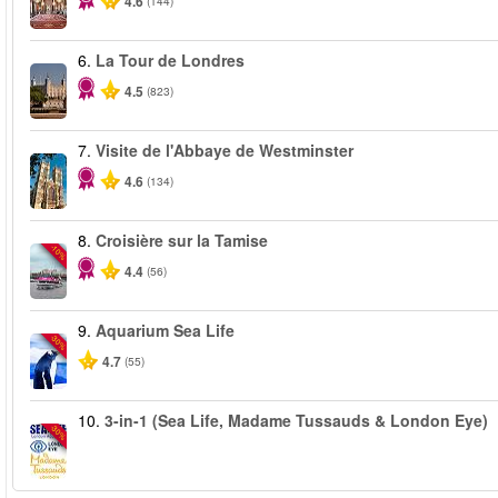
4.6
(144)
6.
La Tour de Londres
4.5
(823)
7.
Visite de l'Abbaye de Westminster
4.6
(134)
8.
Croisière sur la Tamise
-10%
4.4
(56)
9.
Aquarium Sea Life
-30%
4.7
(55)
10.
3-in-1 (Sea Life, Madame Tussauds & London Eye)
-30%