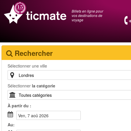
Billets en ligne pour
vos destinations de
voyage
Rechercher
Sélectionner une ville
Sélectionner
la catégorie
À partir du :
ven, 7 aoû 2026
Au: