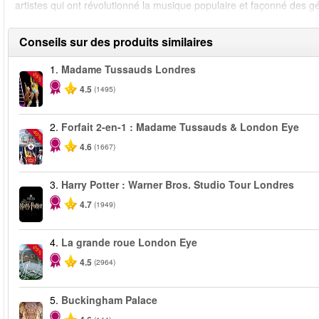
artistes qui ont révolutionné la musique populaire et façonné des g
Conseils sur des produits similaires
1.
Madame Tussauds Londres
-25%
4.5
(1495)
2.
Forfait 2-en-1 : Madame Tussauds & London Eye
-40%
4.6
(1667)
3.
Harry Potter : Warner Bros. Studio Tour Londres
4.7
(1949)
4.
La grande roue London Eye
-25%
4.5
(2964)
5.
Buckingham Palace