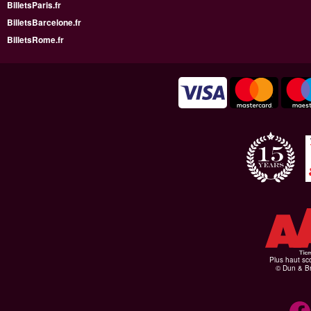
BilletsParis.fr
BilletsBarcelone.fr
BilletsRome.fr
Plus haut sco
© Dun & Br