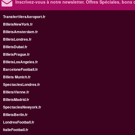
Inscrivez-vous à notre newsletter. Offres Spéciales, bons 
TransfertVersAeroport.fr
BilletsNewYork.fr
BilletsAmsterdam.fr
BilletsLondres.fr
BilletsDubai.fr
BilletsPrague.fr
BilletsLosAngeles.fr
BarceloneFootball.fr
Billets Munich.fr
SpectaclesLondres.fr
BilletsVienne.fr
BilletsMadrid.fr
SpectaclesNewyork.fr
BilletsBerlin.fr
LondresFootball.fr
ItalieFootball.fr