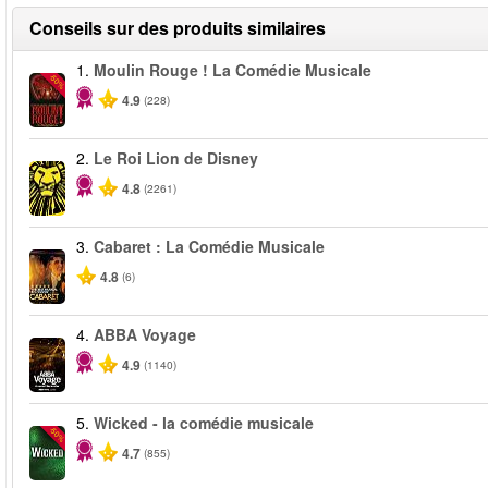
Conseils sur des produits similaires
1.
Moulin Rouge ! La Comédie Musicale
-50%
4.9
(228)
2.
Le Roi Lion de Disney
4.8
(2261)
3.
Cabaret : La Comédie Musicale
4.8
(6)
4.
ABBA Voyage
4.9
(1140)
5.
Wicked - la comédie musicale
-50%
4.7
(855)