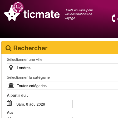
Billets en ligne pour
vos destinations de
voyage
Rechercher
Sélectionner une ville
Sélectionner
la catégorie
À partir du :
sam, 8 aoû 2026
Au: