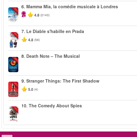
6.
Mamma Mia, la comédie musicale à Londres
-40%
4.8
(2143)
7.
Le Diable s'habille en Prada
-50%
4.8
(58)
8.
Death Note – The Musical
-40%
9.
Stranger Things: The First Shadow
-40%
5.0
(4)
10.
The Comedy About Spies
-40%