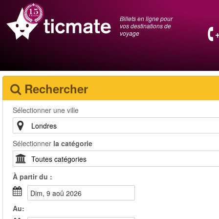
Billets en ligne pour
vos destinations de
voyage
Rechercher
Sélectionner une ville
Sélectionner
la catégorie
À partir du :
dim, 9 aoû 2026
Au: