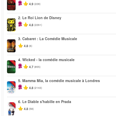
4.9
(228)
2.
Le Roi Lion de Disney
4.8
(2261)
3.
Cabaret : La Comédie Musicale
4.8
(6)
4.
Wicked - la comédie musicale
-50%
4.7
(855)
5.
Mamma Mia, la comédie musicale à Londres
-40%
4.8
(2143)
6.
Le Diable s'habille en Prada
-50%
4.8
(58)