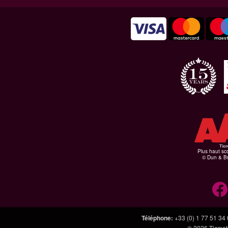
Plus haut sco
© Dun & Br
Téléphone
:
+33 (0) 1 77 51 34
© 2026
Ticmate