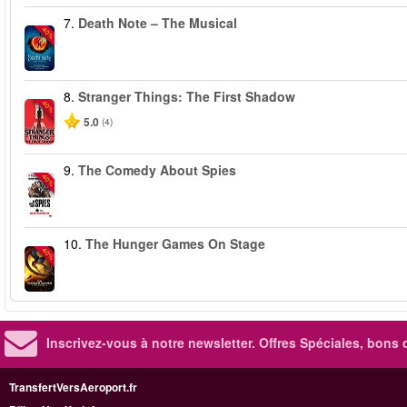
7.
Death Note – The Musical
-40%
8.
Stranger Things: The First Shadow
-40%
5.0
(4)
9.
The Comedy About Spies
-40%
10.
The Hunger Games On Stage
-40%
Inscrivez-vous à notre newsletter. Offres Spéciales, bons 
TransfertVersAeroport.fr