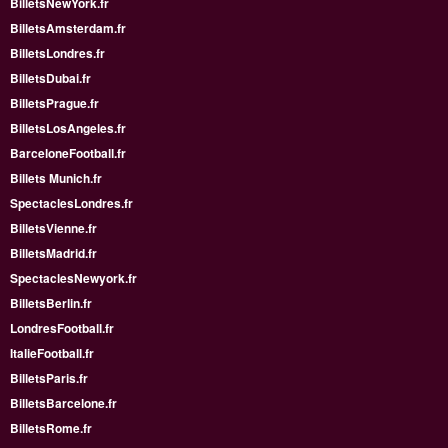
BilletsNewYork.fr
BilletsAmsterdam.fr
BilletsLondres.fr
BilletsDubai.fr
BilletsPrague.fr
BilletsLosAngeles.fr
BarceloneFootball.fr
Billets Munich.fr
SpectaclesLondres.fr
BilletsVienne.fr
BilletsMadrid.fr
SpectaclesNewyork.fr
BilletsBerlin.fr
LondresFootball.fr
ItalieFootball.fr
BilletsParis.fr
BilletsBarcelone.fr
BilletsRome.fr