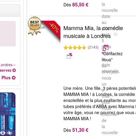
85,50 €
la
Dès
nouvelle
date
au
-40%
London, United
Mamma Mia, la comédie
Kingdom
plus
tard
musicale à Londres
5
jours
(2143)
avant
"Contactez
la
nous"
date
Londres
–
ou
servez
réservée.
envoyez-
Plus
nous
un
Une mère. Une fille. 3 pères potenti
e-
MAMMA MIA ! à Londres, la comédie m
mail
ensoleillée et la plus exaltante au m
pour
tubes préférés d'ABBA avec Mamma Mi
nous
votre âge, vous ne pourrez que vou
informer
MAMMA MIA !
de
la
51,30 €
Dès
nouvelle