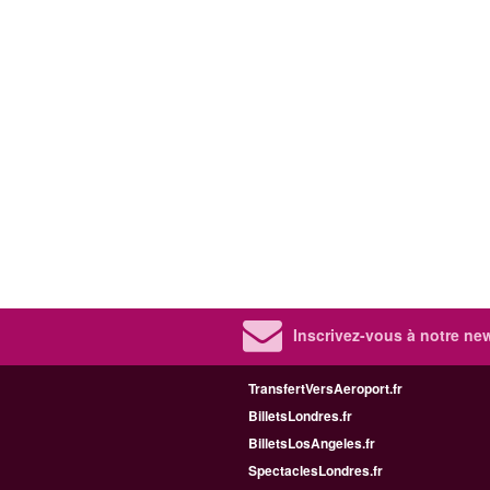
Inscrivez-vous à notre new
TransfertVersAeroport.fr
BilletsLondres.fr
BilletsLosAngeles.fr
SpectaclesLondres.fr