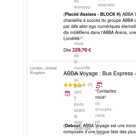
ou
réservée.
envoyez-
nous
(
Places Assises - BLOCK H
) ABBA V
un
chansons à succès du groupe ABBA qu
e-
par des alter-ego numériques étern
mail
dix musiciens dans l'ABBA Arena, une
pour
Londres.
nous
228,70 €
informer
Dès
de
la
nouvelle
London, United
ABBA Voyage : Bus Express 
Kingdom
date
au
(7)
plus
"Contactez
tard
nous"
5
ou
jours
envoyez-
avant
nous
la
un
date
(
Debout
) ABBA Voyage est une incro
e-
réservée.
composée d’une longue liste des plu
mail