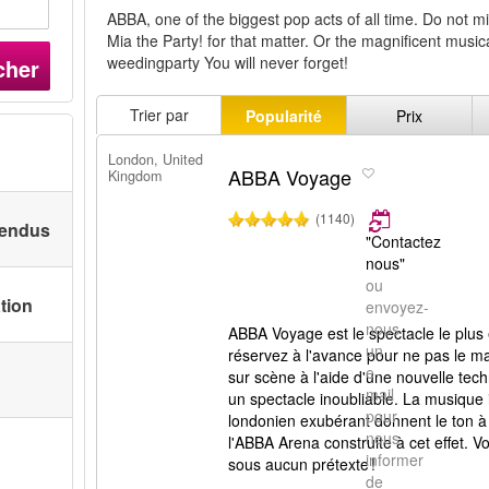
ABBA, one of the biggest pop acts of all time. Do no
Mia the Party! for that matter. Or the magnificent mus
weedingparty You will never forget!
cher
Trier par
Popularité
Prix
London, United
ABBA Voyage
Kingdom
(1140)
 vendus
"Contactez
nous"
ou
ation
envoyez-
nous
ABBA Voyage est le spectacle le plus
un
réservez à l'avance pour ne pas le 
e-
sur scène à l'aide d'une nouvelle tech
mail
un spectacle inoubliable. La musique 
pour
londonien exubérant donnent le ton 
nous
l'ABBA Arena construite à cet effet.
informer
sous aucun prétexte !
de