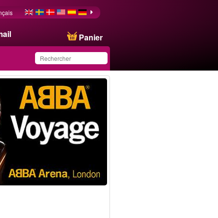
nçais
ail
Panier
Ce produit a été
sauvegardé dans votre
liste.