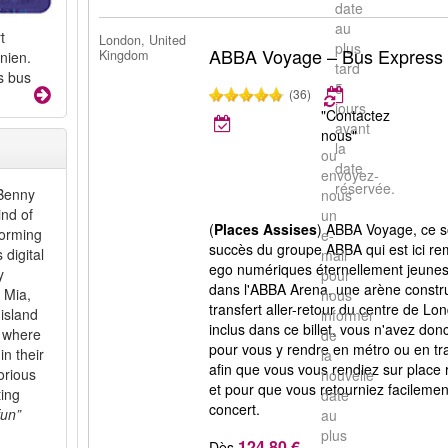
date
au
t
London, United
plus
ABBA Voyage – Bus Express &
Kingdom
nien.
tard
s bus
5
(36)
jours
"Contactez
avant
nous"
la
ou
date
envoyez-
réservée.
Benny
nous
ind of
un
(
Places Assises
) ABBA Voyage, ce s
forming
e-
succès du groupe ABBA qui est ici re
 digital
mail
ego numériques éternellement jeune
y
pour
dans l'ABBA Arena, une arène constr
 Mia,
nous
transfert aller-retour du centre de L
 island
informer
inclus dans ce billet, vous n'avez don
, where
de
pour vous y rendre en métro ou en tr
in their
la
afin que vous vous rendiez sur place 
orious
nouvelle
et pour que vous retourniez facileme
ting
date
concert.
fun”
au
plus
124,80 €
Dès