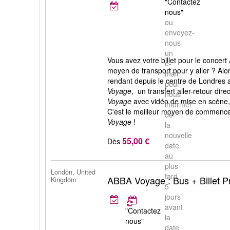
"Contactez
nous"
ou
envoyez-
nous
un
Vous avez votre billet pour le concert
e-
moyen de transport pour y aller ? Al
mail
rendant depuis le centre de Londres 
pour
Voyage
, un transfert aller-retour dire
nous
Voyage
avec vidéo de mise en scène, 
informer
C'est le meilleur moyen de commence
de
Voyage
!
la
nouvelle
55,00 €
Dès
date
au
plus
London, United
tard
ABBA Voyage : Bus + Billet 
Kingdom
5
jours
avant
"Contactez
la
nous"
date