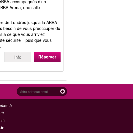
d’ABBA accompagnés d’un
ABBA Arena, une salle
ntre de Londres jusqu’à la ABBA
as besoin de vous préoccuper du
s à ce que vous arriviez
ute sécurité – puis que vous
.
Réserver
Info
rdam.fr
.fr
h.fr
.fr