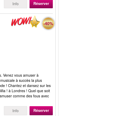
Réserver
Info
-40%
els. Venez vous amuser à
usicale à succès la plus
onde ! Chantez et dansez sur les
a ! à Londres ! Quel que soit
s amuser comme des fous avec
Réserver
Info