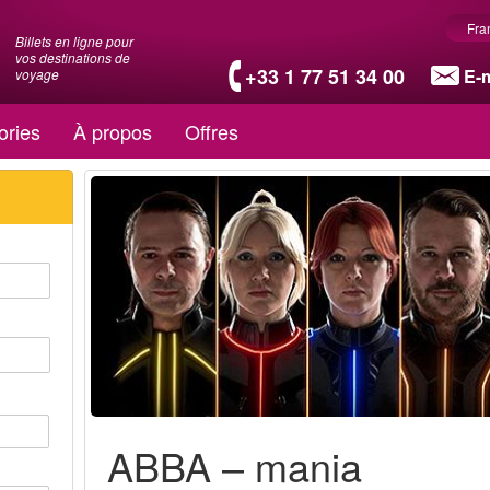
Fra
Billets en ligne pour
vos destinations de
+33 1 77 51 34 00
E-m
voyage
ories
À propos
Offres
ABBA – mania