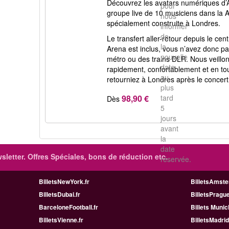
Découvrez les avatars numériques 
pour
groupe live de 10 musiciens dans la 
nous
spécialement construite à Londres.
informer
de
Le transfert aller-retour depuis le ce
la
Arena est inclus, vous n’avez donc p
nouvelle
métro ou des trains DLR. Nous veillon
date
rapidement, confortablement et en to
au
retourniez à Londres après le concert
plus
98,90 €
tard
Dès
5
jours
avant
la
date
sletter. Offres Spéciales, bons de réduction etc.
réservée.
BilletsNewYork.fr
BilletsAmste
BilletsDubai.fr
BilletsPrague
BarceloneFootball.fr
Billets Munic
BilletsVienne.fr
BilletsMadrid