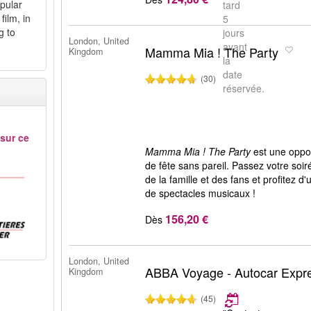
pular
tard
film, in
5
g to
jours
London, United
avant
Mamma Mia ! The Party
Kingdom
la
date
(30)
réservée.
 sur ce
Mamma Mia ! The Party
est une oppor
de fête sans pareil. Passez votre so
de la famille et des fans et profitez
de spectacles musicaux !
156,20 €
Dès
London, United
ABBA Voyage - Autocar Expr
Kingdom
(45)