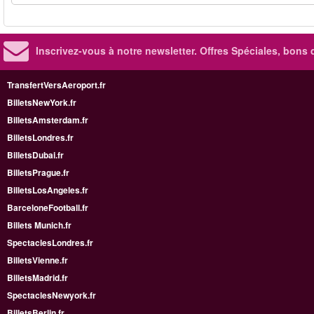
Inscrivez-vous à notre newsletter. Offres Spéciales, bons 
TransfertVersAeroport.fr
BilletsNewYork.fr
BilletsAmsterdam.fr
BilletsLondres.fr
BilletsDubai.fr
BilletsPrague.fr
BilletsLosAngeles.fr
BarceloneFootball.fr
Billets Munich.fr
SpectaclesLondres.fr
BilletsVienne.fr
BilletsMadrid.fr
SpectaclesNewyork.fr
BilletsBerlin.fr