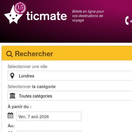
Billets en ligne pour
vos destinations de
voyage
Rechercher
Sélectionner une ville
Sélectionner
la catégorie
À partir du :
ven, 7 aoû 2026
Au: