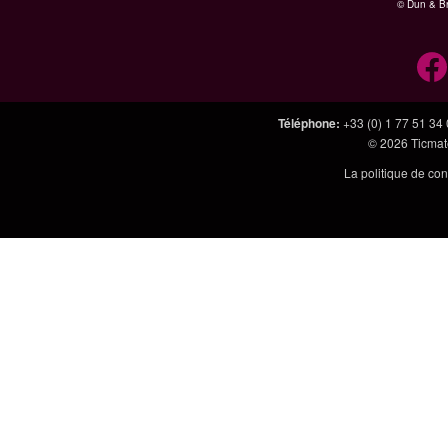
© Dun & Br
Téléphone
:
+33 (0) 1 77 51 34
© 2026
Ticmate
La politique de con