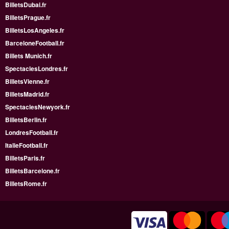
BilletsDubai.fr
BilletsPrague.fr
BilletsLosAngeles.fr
BarceloneFootball.fr
Billets Munich.fr
SpectaclesLondres.fr
BilletsVienne.fr
BilletsMadrid.fr
SpectaclesNewyork.fr
BilletsBerlin.fr
LondresFootball.fr
ItalieFootball.fr
BilletsParis.fr
BilletsBarcelone.fr
BilletsRome.fr