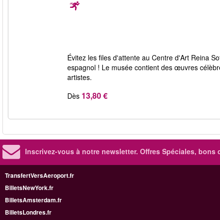
Évitez les files d'attente au Centre d'Art Reina 
espagnol ! Le musée contient des œuvres célèbre
artistes.
13,80 €
Dès
Inscrivez-vous à notre newsletter. Offres Spéciales, bons 
TransfertVersAeroport.fr
BilletsNewYork.fr
BilletsAmsterdam.fr
BilletsLondres.fr