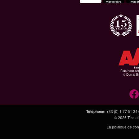
Plus haut sco
© Dun & Br
Téléphone
:
+33 (0) 1 77 51 34
© 2026
Ticmate
La politique de con