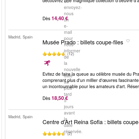
découvrez une magnifique collection d'oeuvre d'art
ou
envoyez-
nous
14,40 €
Dès
un
e-
mail
Madrid, Spain
pour
Musée Prado : billets coupe-files
nous
informer
(12)
de
la
nouvelle
Evitez de faire la queue au célèbre musée du P
date
comprenant plus d'un millier d'œuvres fascinante
au
un incontournable pour les amateurs d'art. Réserve
plus
tard
18,50 €
Dès
5
jours
avant
Madrid, Spain
la
Centre d'Art Reina Sofia : billets coupe-
date
réservée.
(2)