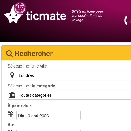
Billets en ligne pour
vos destinations de
voyage
Rechercher
Sélectionner une ville
Sélectionner
la catégorie
À partir du :
dim, 9 aoû 2026
Au: