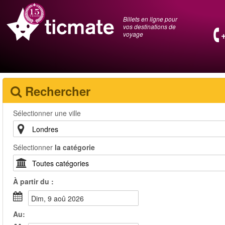
Billets en ligne pour
vos destinations de
voyage
Rechercher
Sélectionner une ville
Sélectionner
la catégorie
À partir du :
dim, 9 aoû 2026
Au: