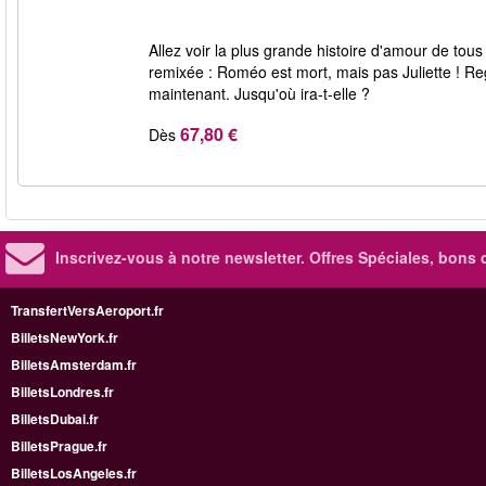
Allez voir la plus grande histoire d'amour de to
remixée : Roméo est mort, mais pas Juliette ! Rega
maintenant. Jusqu'où ira-t-elle ?
67,80 €
Dès
Inscrivez-vous à notre newsletter. Offres Spéciales, bons 
TransfertVersAeroport.fr
BilletsNewYork.fr
BilletsAmsterdam.fr
BilletsLondres.fr
BilletsDubai.fr
BilletsPrague.fr
BilletsLosAngeles.fr