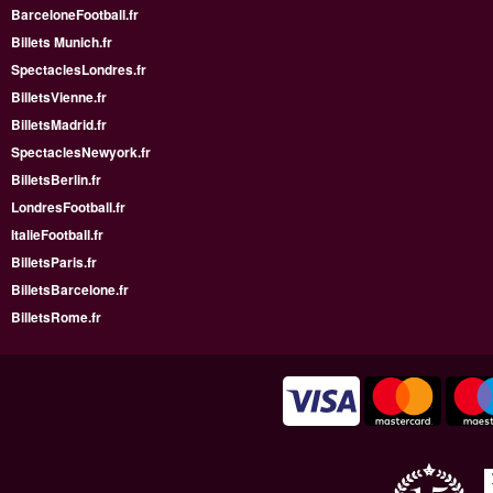
BarceloneFootball.fr
Billets Munich.fr
SpectaclesLondres.fr
BilletsVienne.fr
BilletsMadrid.fr
SpectaclesNewyork.fr
BilletsBerlin.fr
LondresFootball.fr
ItalieFootball.fr
BilletsParis.fr
BilletsBarcelone.fr
BilletsRome.fr