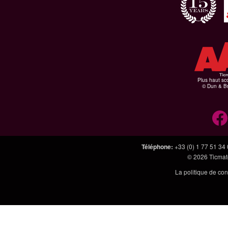
Plus haut sco
© Dun & Br
Téléphone
:
+33 (0) 1 77 51 34
© 2026
Ticmate
La politique de con