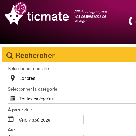
Billets en ligne pour
vos destinations de
voyage
Rechercher
Sélectionner une ville
Sélectionner
la catégorie
À partir du :
ven, 7 aoû 2026
Au: