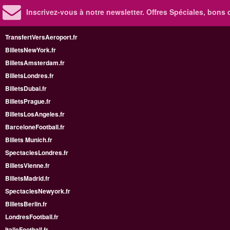
Inscrivez-vous à notre newsletter. Offres Spéciales, bons 
TransfertVersAeroport.fr
BilletsNewYork.fr
BilletsAmsterdam.fr
BilletsLondres.fr
BilletsDubai.fr
BilletsPrague.fr
BilletsLosAngeles.fr
BarceloneFootball.fr
Billets Munich.fr
SpectaclesLondres.fr
BilletsVienne.fr
BilletsMadrid.fr
SpectaclesNewyork.fr
BilletsBerlin.fr
LondresFootball.fr
ItalieFootball.fr