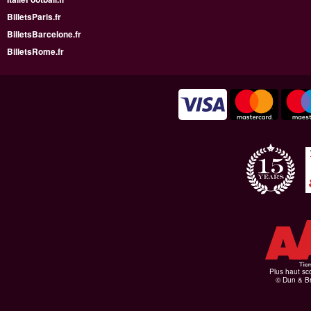
BilletsParis.fr
BilletsBarcelone.fr
BilletsRome.fr
Plus haut sco
© Dun & Br