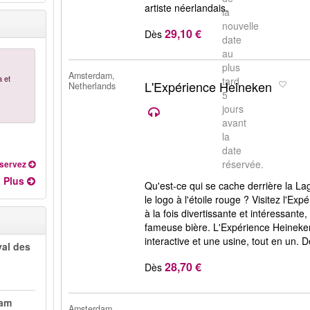
artiste néerlandais.
la
nouvelle
29,10 €
Dès
date
au
plus
Amsterdam,
a et
tard
L'Expérience Heineken
Netherlands
5
jours
avant
la
date
réservée.
servez
Plus
Qu'est-ce qui se cache derrière la La
le logo à l'étoile rouge ? Visitez l'
à la fois divertissante et intéressante
fameuse bière. L'Expérience Heineke
interactive et une usine, tout en un. D
val des
28,70 €
Dès
dam
Amsterdam,