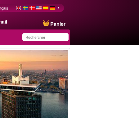
nçais
ail
Panier
Ce produit a été
sauvegardé dans votre
liste.