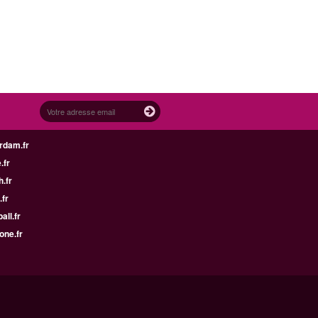
rdam.fr
.fr
h.fr
.fr
all.fr
one.fr