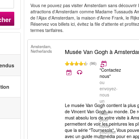
Vous ne pouvez pas visiter Amsterdam sans découvrir
attractions d'Amsterdam comme Madame Tussauds Ams
de l'Ajax d'Amsterdam, la maison d'Anne Frank, le Rij
cher
Réservez vos billets ici, évitez la file d'attente et prof
termes tarifaires.
Amsterdam,
Musée Van Gogh à Amsterd
Netherlands
(96)
 vendus
"Contactez
nous"
ou
ation
envoyez-
nous
un
Le musée Van Gogh contient la plus g
e-
de Vincent Van Gogh au monde. De r
mail
must absolu lors de votre visite à Am
pour
permettent de voir les peintures les p
nous
que la série "Tournesols". Vous pouve
informer
avec un guide multimédia pour en ap
de