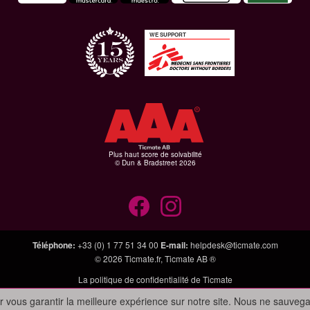
WE SUPPORT
Plus haut score de solvabilité
© Dun & Bradstreet 2026
Téléphone
:
+33 (0) 1 77 51 34 00
E-mail
:
helpdesk@ticmate.com
© 2026
Ticmate.fr
,
Ticmate AB ®
La politique de confidentialité de Ticmate
r vous garantir la meilleure expérience sur notre site. Nous ne sauveg