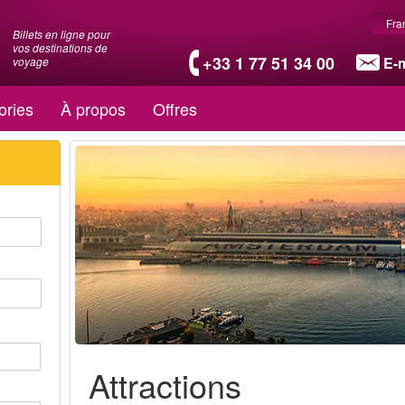
Fra
Billets en ligne pour
vos destinations de
+33 1 77 51 34 00
E-m
voyage
ories
À propos
Offres
Attractions