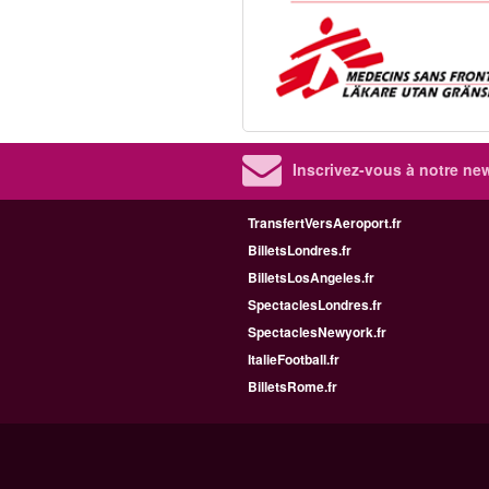
Inscrivez-vous à notre new
TransfertVersAeroport.fr
BilletsLondres.fr
BilletsLosAngeles.fr
SpectaclesLondres.fr
SpectaclesNewyork.fr
ItalieFootball.fr
BilletsRome.fr