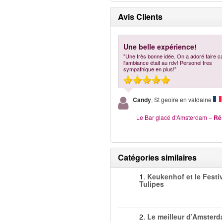
Avis Clients
Une belle expérience!
"Une très bonne idée. On a adoré faire c
l'ambiance était au rdv! Personel tres
sympathique en plus!"
Candy
, St geoire en valdaine
Le Bar glacé d'Amsterdam
–
Ré
Catégories similaires
1.
Keukenhof et le Festi
Tulipes
2.
Le meilleur d’Amster