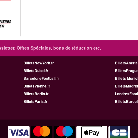
sletter. Offres Spéciales, bons de réduction etc.
BilletsNewYork.fr
BilletsAmste
BilletsDubai.fr
BilletsPrague
BarceloneFootball.fr
Billets Munic
BilletsVienne.fr
BilletsMadrid
BilletsBerlin.fr
LondresFootb
BilletsParis.fr
BilletsBarcel