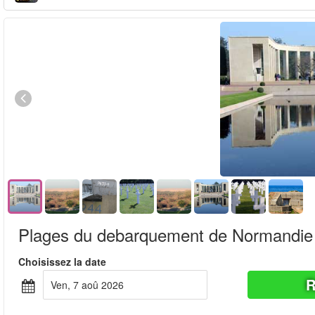
Plages du debarquement de Normandie
Choisissez la date
R
ven, 7 aoû 2026