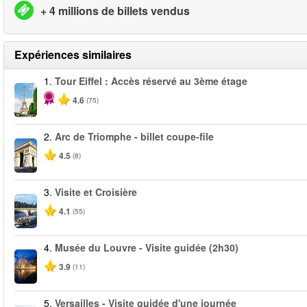
+ 4 millions de billets vendus
Expériences similaires
1.
Tour Eiffel : Accès réservé au 3ème étage
4.6
(75)
2.
Arc de Triomphe - billet coupe-file
4.5
(8)
3.
Visite et Croisière
4.1
(55)
4.
Musée du Louvre - Visite guidée (2h30)
3.9
(11)
5.
Versailles - Visite guidée d'une journée