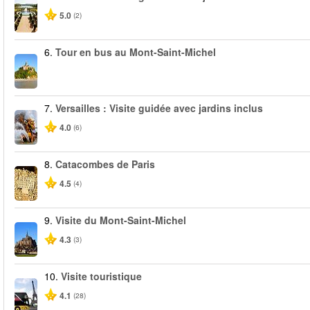
5.0
(2)
6.
Tour en bus au Mont-Saint-Michel
7.
Versailles : Visite guidée avec jardins inclus
4.0
(6)
8.
Catacombes de Paris
4.5
(4)
9.
Visite du Mont-Saint-Michel
4.3
(3)
10.
Visite touristique
4.1
(28)