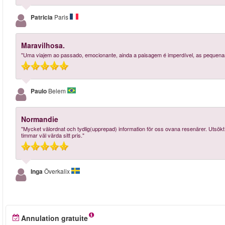
Patricia
Paris
Maravilhosa.
"Uma viajem ao passado, emocionante, ainda a paisagem é imperdível, as pequenas
Paulo
Belem
Normandie
"Mycket välordnat och tydlig(upprepad) information för oss ovana resenärer. Utsökt
timmar väl värda sitt pris."
Inga
Överkalix
Annulation gratuite