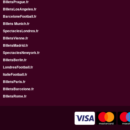
BilletsPrague.fr
BilletsLosAngeles.fr
BarceloneFootball.fr
Billets Munich.fr
SpectaclesLondres.fr
BilletsVienne.fr
BilletsMadrid.fr
SpectaclesNewyork.fr
BilletsBerlin.fr
LondresFootball.fr
ItalieFootball.fr
BilletsParis.fr
BilletsBarcelone.fr
BilletsRome.fr