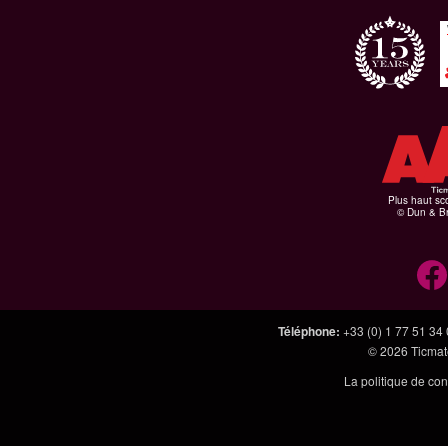
Plus haut sco
© Dun & Br
Téléphone
:
+33 (0) 1 77 51 34
© 2026
Ticmate
La politique de con