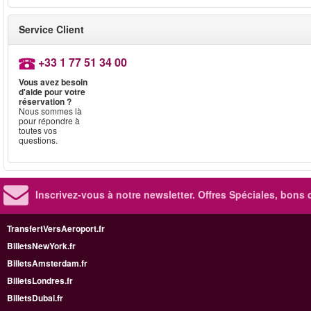
Service Client
+33 1 77 51 34 00
Vous avez besoin
d'aide pour votre
réservation ?
Nous sommes là
pour répondre à
toutes vos
questions.
Inscrivez-vous à notre newsletter. Offres Spéciales, bons 
TransfertVersAeroport.fr
BilletsNewYork.fr
BilletsAmsterdam.fr
BilletsLondres.fr
BilletsDubai.fr