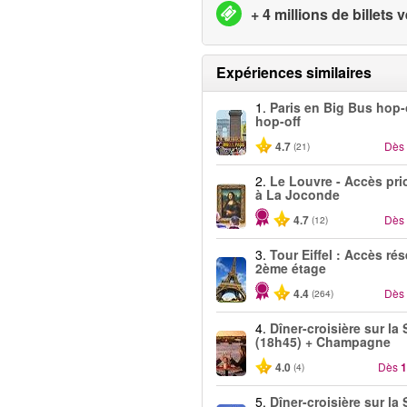
+ 4 millions de billets
Expériences similaires
1.
Paris en Big Bus hop
hop-off
4.7
Dès
(21)
2.
Le Louvre - Accès prio
à La Joconde
4.7
Dès
(12)
3.
Tour Eiffel : Accès ré
2ème étage
4.4
Dès
(264)
4.
Dîner-croisière sur la
(18h45) + Champagne
4.0
Dès
1
(4)
5.
Dîner-croisière sur la