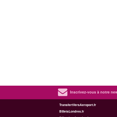
Inscrivez-vous à notre new
TransfertVersAeroport.fr
BilletsLondres.fr