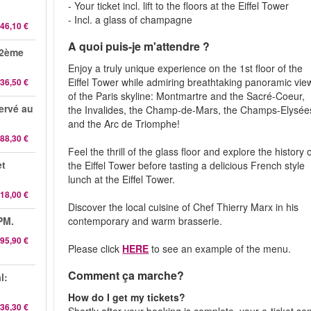
- Your ticket incl. lift to the floors at the Eiffel Tower
- Incl. a glass of champagne
46,10 €
A quoi puis-je m'attendre ?
 2ème
Enjoy a truly unique experience on the 1st floor of the
Eiffel Tower while admiring breathtaking panoramic vie
36,50 €
of the Paris skyline: Montmartre and the Sacré-Coeur,
servé au
the Invalides, the Champ-de-Mars, the Champs-Elysée
and the Arc de Triomphe!
88,30 €
Feel the thrill of the glass floor and explore the history 
et
the Eiffel Tower before tasting a delicious French style
lunch at the Eiffel Tower.
18,00 €
Discover the local cuisine of Chef Thierry Marx in his
PM.
contemporary and warm brasserie.
95,90 €
Please click
HERE
to see an example of the menu.
Comment ça marche?
l:
How do I get my tickets?
36,30 €