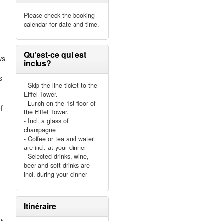
Please check the booking
calendar for date and time.
Qu'est-ce qui est
ws
inclus?
s
- Skip the line-ticket to the
Eiffel Tower.
- Lunch on the 1st floor of
of
the Eiffel Tower.
- Incl. a glass of
champagne
- Coffee or tea and water
are incl. at your dinner
- Selected drinks, wine,
beer and soft drinks are
incl. during your dinner
Itinéraire