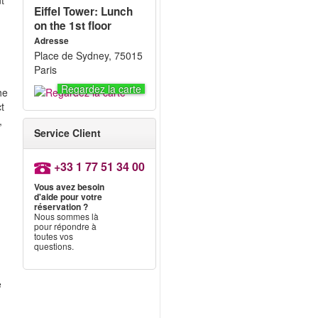
nt
Eiffel Tower: Lunch
on the 1st floor
Adresse
Place de Sydney, 75015
Paris
Regardez la carte
he
ct
,
Service Client
+33 1 77 51 34 00
Vous avez besoin
d'aide pour votre
réservation ?
Nous sommes là
pour répondre à
toutes vos
questions.
e