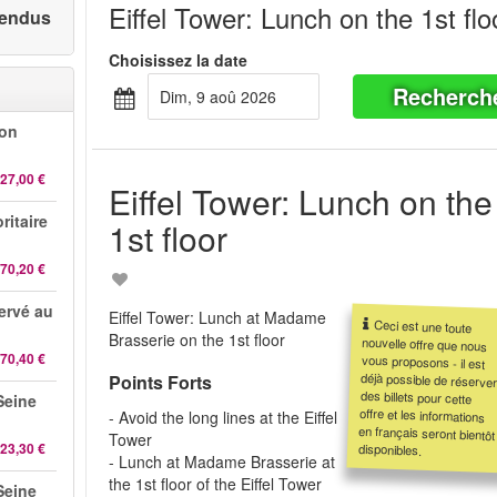
Eiffel Tower: Lunch on the 1st flo
 vendus
Choisissez la date
Recherch
dim, 9 aoû 2026
-on
27,00 €
Eiffel Tower: Lunch on the
ritaire
1st floor
70,20 €
servé au
Eiffel Tower: Lunch at Madame
Ceci est une toute
nouvelle offre que nous
vous proposons - il est
déjà possible de réserver
des billets pour cette
offre et les informations
en français seront bientôt
Brasserie on the 1st floor
70,40 €
Points Forts
 Seine
- Avoid the long lines at the Eiffel
Tower
23,30 €
disponibles.
- Lunch at Madame Brasserie at
the 1st floor of the Eiffel Tower
 Seine