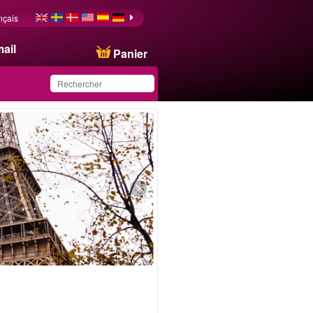
nçais
ail
Panier
Ce produit a été
sauvegardé dans votre
liste.