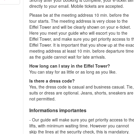
Shortly after your booking is complete, your e-ticket se
directly to your email. Mobile tickets are accepted.
Please be at the meeting address 10 min. before the
tour starts. The meeting address is very close to the
Eiffel Tower and will be clearly shown on your e-ticket.
Here you meet your guide who will escort you to the
Eiffel Tower, and make sure you get priority access to t
Eiffel Tower. It is important that you show up at the exa
meeting address at least 10 min. before departure time
as the guide cannot wait for late arrivals.
How long can I stay in the Eiffel Tower?
You can stay for as little or as long as you like.
Is there a dress code?
Yes, the dress code is casual and business casual. Tie,
suits or dress are optional. Jeans, shorts, sneakers are
not permitted.
Informations importantes
- Our guide will make sure you get priority access to th
lifts, with minimum waiting time. However you cannot
skip the lines at the security check, this is mandatory.