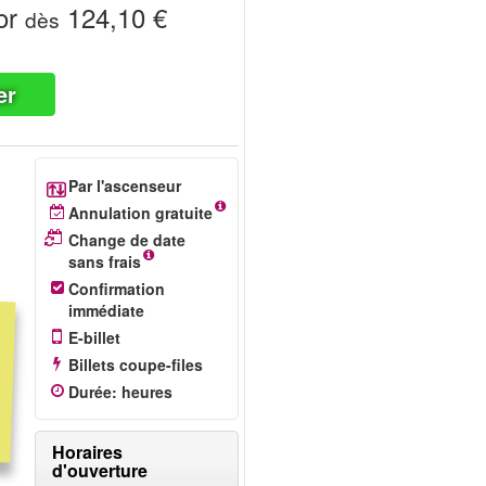
or
124,10 €
dès
er
Par l'ascenseur
Annulation gratuite
Change de date
sans frais
Confirmation
immédiate
E-billet
Billets coupe-files
Durée
:
heures
Horaires
d'ouverture