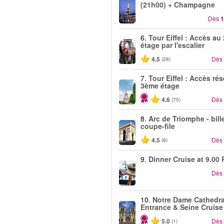
(21h00) + Champagne
Dès
1
6.
Tour Eiffel : Accès au
étage par l'escalier
4.5
Dès
(28)
7.
Tour Eiffel : Accès ré
3ème étage
4.6
Dès
(75)
8.
Arc de Triomphe - bill
coupe-file
4.5
Dès
(8)
9.
Dinner Cruise at 9.00 
Dès
10.
Notre Dame Cathedra
Entrance & Seine Cruise
5.0
Dès
(1)