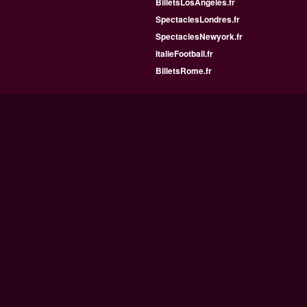
BilletsLosAngeles.fr
SpectaclesLondres.fr
SpectaclesNewyork.fr
ItalieFootball.fr
BilletsRome.fr