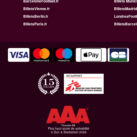
BarceloneFootball.fr
Billets Munic
BilletsVienne.fr
BilletsMadrid
BilletsBerlin.fr
LondresFootb
BilletsParis.fr
BilletsBarcel
WE SUPPORT
Plus haut score de solvabilité
© Dun & Bradstreet 2026