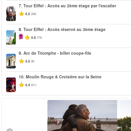
7.
Tour Eiffel : Accès au 2ème étage par l'escalier
4.5
(28)
8.
Tour Eiffel : Accès réservé au 3ème étage
4.6
(75)
9.
Arc de Triomphe - billet coupe-file
4.5
(8)
10.
Moulin Rouge & Croisière sur la Seine
4.4
(31)