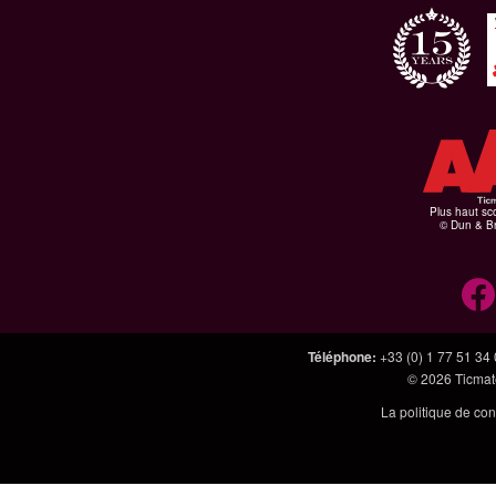
Plus haut sco
© Dun & Br
Téléphone
:
+33 (0) 1 77 51 34
© 2026
Ticmate
La politique de con