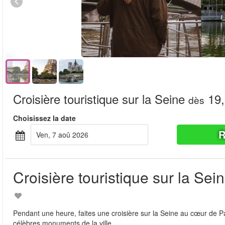
Croisière touristique sur la Seine
19,
dès
Choisissez la date
R
ven, 7 aoû 2026
Croisière touristique sur la Sei
Pendant une heure, faites une croisière sur la Seine au cœur de Pa
célèbres monuments de la ville.