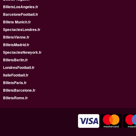
BilletsLosAngeles.fr
BarceloneFootball.fr
Billets Munich.fr
SpectaclesLondres.fr
BilletsVienne.fr
BilletsMadrid.fr
SpectaclesNewyork.fr
BilletsBerlin.fr
LondresFootball.fr
ItalieFootball.fr
BilletsParis.fr
BilletsBarcelone.fr
BilletsRome.fr