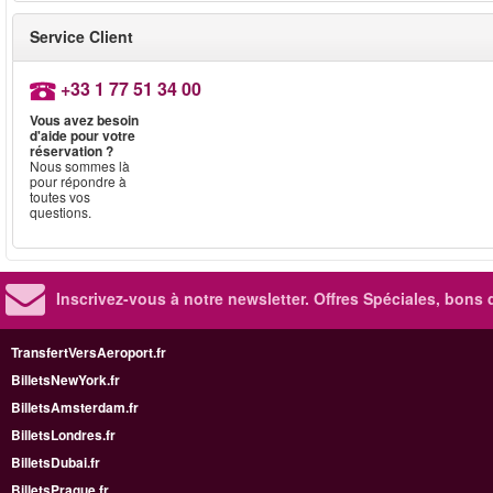
Service Client
+33 1 77 51 34 00
Vous avez besoin
d'aide pour votre
réservation ?
Nous sommes là
pour répondre à
toutes vos
questions.
Inscrivez-vous à notre newsletter. Offres Spéciales, bons 
TransfertVersAeroport.fr
BilletsNewYork.fr
BilletsAmsterdam.fr
BilletsLondres.fr
BilletsDubai.fr
BilletsPrague.fr