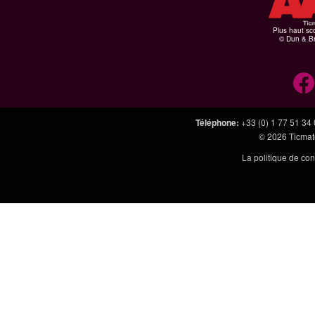
Plus haut sco
© Dun & Br
Téléphone
:
+33 (0) 1 77 51 34
© 2026
Ticmate
La politique de con