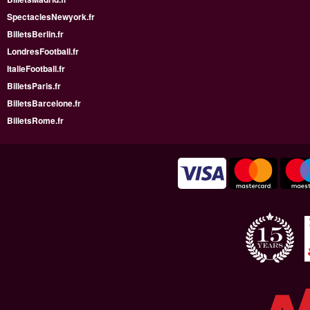
SpectaclesNewyork.fr
BilletsBerlin.fr
LondresFootball.fr
ItalieFootball.fr
BilletsParis.fr
BilletsBarcelone.fr
BilletsRome.fr