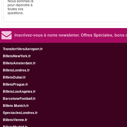
Nous sommes là
pour répondre à
toutes vos
questions.
Inscrivez-vous à notre newsletter. Offres Spéciales, bons 
TransfertVersAeroport.fr
BilletsNewYork.fr
BilletsAmsterdam.fr
BilletsLondres.fr
BilletsDubai.fr
BilletsPrague.fr
BilletsLosAngeles.fr
BarceloneFootball.fr
Billets Munich.fr
SpectaclesLondres.fr
BilletsVienne.fr
BilletsMadrid.fr