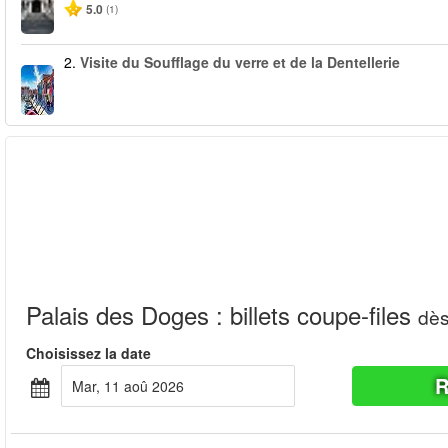
5.0
(1)
2.
Visite du Soufflage du verre et de la Dentellerie
Palais des Doges : billets coupe-files
dè
Choisissez la date
R
mar, 11 aoû 2026