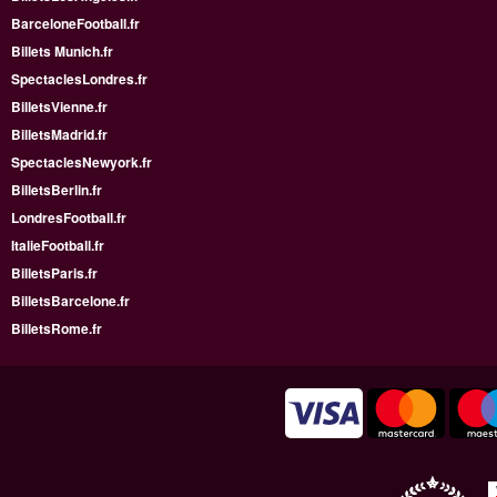
BarceloneFootball.fr
Billets Munich.fr
SpectaclesLondres.fr
BilletsVienne.fr
BilletsMadrid.fr
SpectaclesNewyork.fr
BilletsBerlin.fr
LondresFootball.fr
ItalieFootball.fr
BilletsParis.fr
BilletsBarcelone.fr
BilletsRome.fr