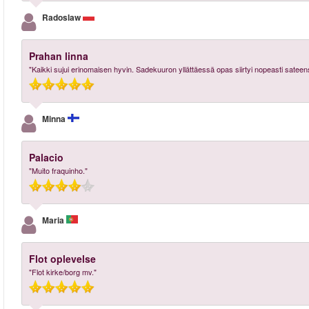
Radoslaw
Prahan linna
"Kaikki sujui erinomaisen hyvin. Sadekuuron yllättäessä opas siirtyi nopeasti sateen
Minna
Palacio
"Muito fraquinho."
Maria
Flot oplevelse
"Flot kirke/borg mv."