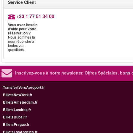
Service Client
+33 1 77 51 34 00
Vous avez besoin
d'aide pour votre
réservation ?
Nous sommes là
pour répondre à
toutes vos
questions.
Inscrivez-vous à notre newsletter. Offres Spéciales, bons 
TransfertVersAeroport.fr
BilletsNewYork.fr
BilletsAmsterdam.fr
BilletsLondres.fr
BilletsDubai.fr
BilletsPrague.fr
BilletsLosAngeles.fr