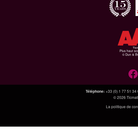
Plus haut sco
© Dun & Br
Téléphone
:
+33 (0) 1 77 51 34
© 2026
Ticmate
La politique de con