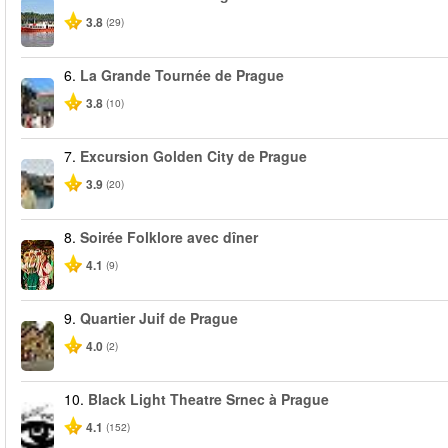
3.8
(29)
6.
La Grande Tournée de Prague
3.8
(10)
7.
Excursion Golden City de Prague
3.9
(20)
8.
Soirée Folklore avec dîner
4.1
(9)
9.
Quartier Juif de Prague
4.0
(2)
10.
Black Light Theatre Srnec à Prague
4.1
(152)