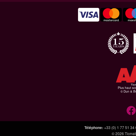
Plus haut sco
© Dun & Br
Téléphone
:
+33 (0) 1 77 51 34
© 2026
Ticmate