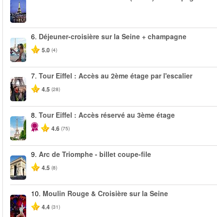
6.
Déjeuner-croisière sur la Seine + champagne
5.0
(4)
7.
Tour Eiffel : Accès au 2ème étage par l'escalier
4.5
(28)
8.
Tour Eiffel : Accès réservé au 3ème étage
4.6
(75)
9.
Arc de Triomphe - billet coupe-file
4.5
(8)
10.
Moulin Rouge & Croisière sur la Seine
4.4
(31)