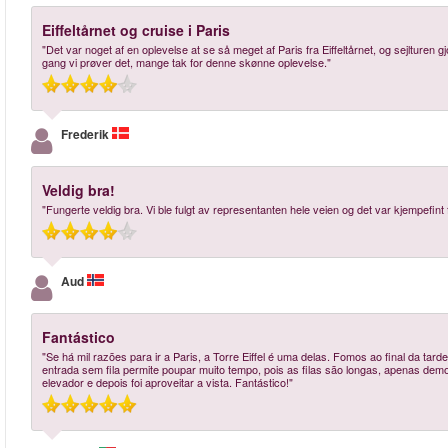
Eiffeltårnet og cruise i Paris
"Det var noget af en oplevelse at se så meget af Paris fra Eiffeltårnet, og sejlture
gang vi prøver det, mange tak for denne skønne oplevelse."
Frederik
Veldig bra!
"Fungerte veldig bra. Vi ble fulgt av representanten hele veien og det var kjempefint 
Aud
Fantástico
"Se há mil razões para ir a Paris, a Torre Eiffel é uma delas. Fomos ao final da tarde
entrada sem fila permite poupar muito tempo, pois as filas são longas, apenas dem
elevador e depois foi aproveitar a vista. Fantástico!"