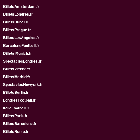
BilletsAmsterdam.fr
BilletsLondres.fr
BilletsDubai.fr
BilletsPrague.fr
BilletsLosAngeles.fr
BarceloneFootball.fr
Billets Munich.fr
SpectaclesLondres.fr
BilletsVienne.fr
BilletsMadrid.fr
SpectaclesNewyork.fr
BilletsBerlin.fr
LondresFootball.fr
ItalieFootball.fr
BilletsParis.fr
BilletsBarcelone.fr
BilletsRome.fr