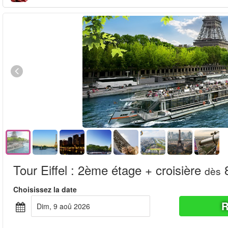
Tour Eiffel : 2ème étage + croisière
8
dès
Choisissez la date
R
dim, 9 aoû 2026