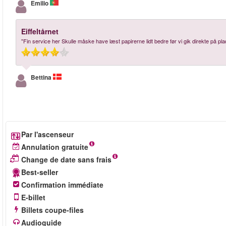
Emilio
Eiffeltårnet
"Fin service her Skulle måske have læst papirerne lidt bedre før vi gik direkte på plads
Bettina
Par l'ascenseur
Annulation gratuite
Change de date sans frais
Best-seller
Confirmation immédiate
E-billet
Billets coupe-files
Audioguide