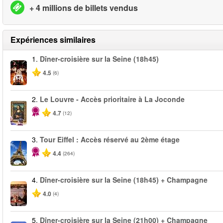
+ 4 millions de billets vendus
Expériences similaires
1.
Dîner-croisière sur la Seine (18h45)
4.5
(6)
2.
Le Louvre - Accès prioritaire à La Joconde
4.7
(12)
3.
Tour Eiffel : Accès réservé au 2ème étage
4.4
(264)
4.
Dîner-croisière sur la Seine (18h45) + Champagne
4.0
(4)
5.
Dîner-croisière sur la Seine (21h00) + Champagne