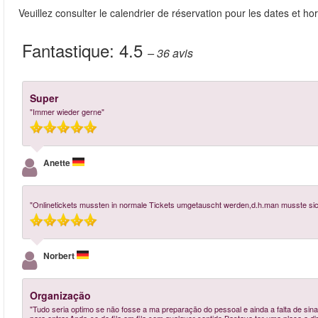
Veuillez consulter le calendrier de réservation pour les dates et hor
Fantastique:
4.5
– 36
avis
Super
"Immer wieder gerne"
Anette
"Onlinetickets mussten in normale Tickets umgetauscht werden,d.h.man musste sich i
Norbert
Organização
"Tudo seria optimo se não fosse a ma preparação do pessoal e ainda a falta de s