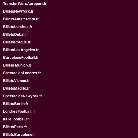
TransfertVersAeroport.fr
BilletsNewYork.fr
BilletsAmsterdam.fr
BilletsLondres.fr
BilletsDubai.fr
BilletsPrague.fr
BilletsLosAngeles.fr
BarceloneFootball.fr
Billets Munich.fr
SpectaclesLondres.fr
BilletsVienne.fr
BilletsMadrid.fr
SpectaclesNewyork.fr
BilletsBerlin.fr
LondresFootball.fr
ItalieFootball.fr
BilletsParis.fr
BilletsBarcelone.fr