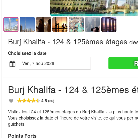
Burj Khalifa - 124 & 125èmes étages
dè
Choisissez la date
R
ven, 7 aoû 2026
Burj Khalifa - 124 & 125èmes é
4.5
(36)
Visitez les 124 et 125èmes étages du Burj Khalifa - la plus haute t
Vous choisissez la date et l'heure de votre visite, ce qui vous perm
guichets.
Points Forts