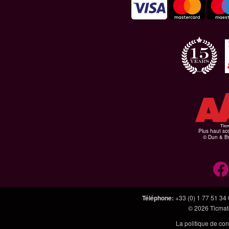
Plus haut sco
© Dun & Br
Téléphone
:
+33 (0) 1 77 51 34
© 2026
Ticmate
La politique de con