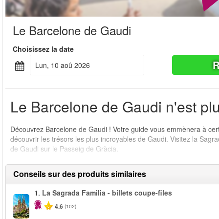
Le Barcelone de Gaudi
Choisissez la date
R
lun, 10 aoû 2026
Le Barcelone de Gaudi n'est plu
Découvrez Barcelone de Gaudi ! Votre guide vous emmènera à certai
découvrir les trésors les plus incroyables de Gaudi. Visitez la Sagr
de Gaudi sur le Passeig de Gràcia.
Conseils sur des produits similaires
1.
La Sagrada Familia - billets coupe-files
4.6
(102)