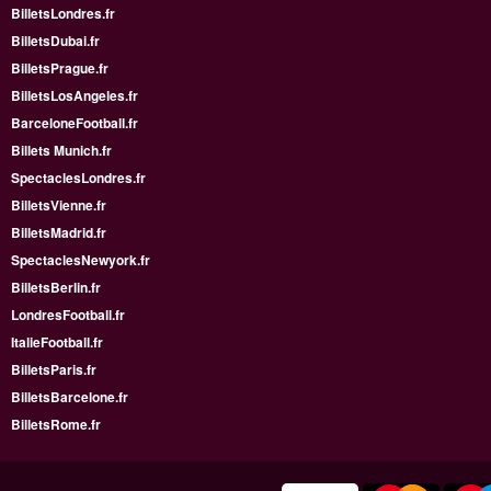
BilletsLondres.fr
BilletsDubai.fr
BilletsPrague.fr
BilletsLosAngeles.fr
BarceloneFootball.fr
Billets Munich.fr
SpectaclesLondres.fr
BilletsVienne.fr
BilletsMadrid.fr
SpectaclesNewyork.fr
BilletsBerlin.fr
LondresFootball.fr
ItalieFootball.fr
BilletsParis.fr
BilletsBarcelone.fr
BilletsRome.fr