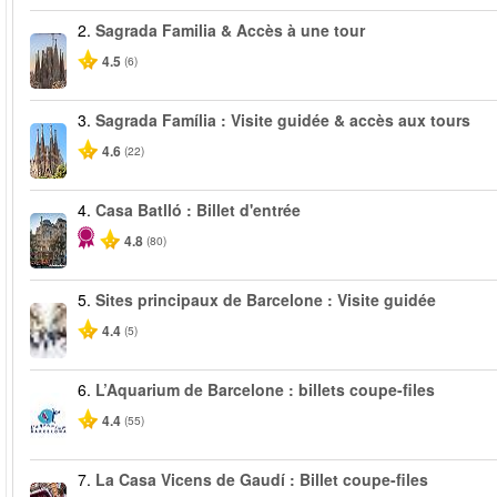
2.
Sagrada Familia & Accès à une tour
4.5
(6)
3.
Sagrada Família : Visite guidée & accès aux tours
4.6
(22)
4.
Casa Batlló : Billet d'entrée
4.8
(80)
5.
Sites principaux de Barcelone : Visite guidée
4.4
(5)
6.
L’Aquarium de Barcelone : billets coupe-files
4.4
(55)
7.
La Casa Vicens de Gaudí : Billet coupe-files