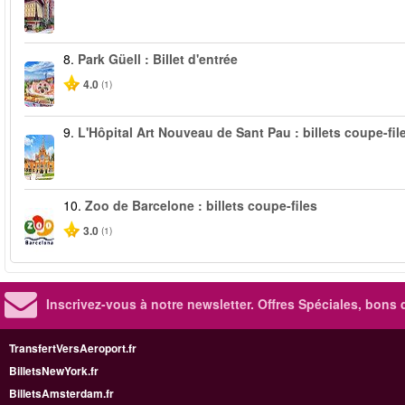
8.
Park Güell : Billet d'entrée
4.0
(1)
9.
L'Hôpital Art Nouveau de Sant Pau : billets coupe-fil
10.
Zoo de Barcelone : billets coupe-files
3.0
(1)
Inscrivez-vous à notre newsletter. Offres Spéciales, bons 
TransfertVersAeroport.fr
BilletsNewYork.fr
BilletsAmsterdam.fr