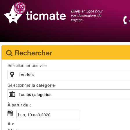
Billets en ligne pour
vos destinations de
voyage
Rechercher
Sélectionner une ville
Sélectionner
la catégorie
À partir du :
lun, 10 aoû 2026
Au: